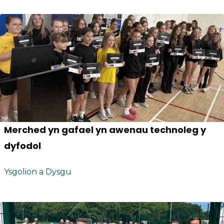
Merched yn gafael yn awenau technoleg y
dyfodol
Ysgolion a Dysgu