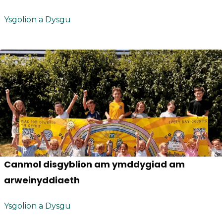
Ysgolion a Dysgu
Canmol disgyblion am ymddygiad am
arweinyddiaeth
Ysgolion a Dysgu