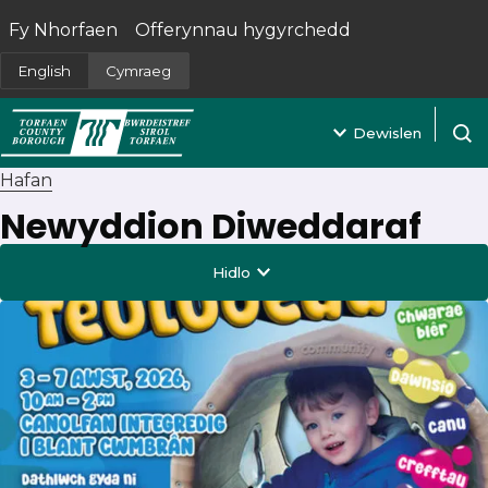
Fy Nhorfaen
Offerynnau hygyrchedd
(yn agor mewn tab newydd)
English
Cymraeg
Dewislen
Agor 
Hafan
Newyddion Diweddaraf
Hidlo