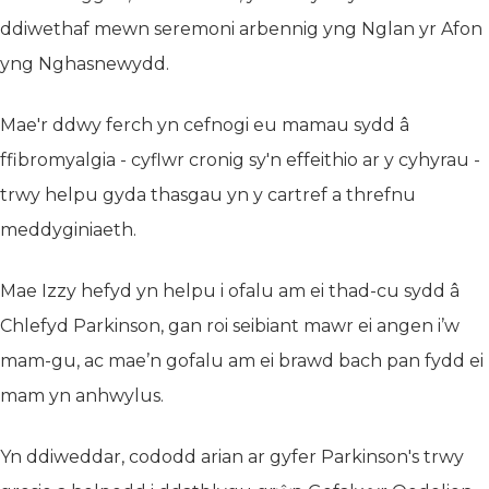
ddiwethaf mewn seremoni arbennig yng Nglan yr Afon
yng Nghasnewydd.
Mae'r ddwy ferch yn cefnogi eu mamau sydd â
ffibromyalgia - cyflwr cronig sy'n effeithio ar y cyhyrau -
trwy helpu gyda thasgau yn y cartref a threfnu
meddyginiaeth.
Mae Izzy hefyd yn helpu i ofalu am ei thad-cu sydd â
Chlefyd Parkinson, gan roi seibiant mawr ei angen i’w
mam-gu, ac mae’n gofalu am ei brawd bach pan fydd ei
mam yn anhwylus.
Yn ddiweddar, cododd arian ar gyfer Parkinson's trwy