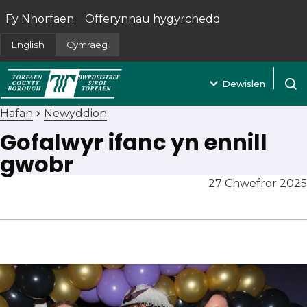
Fy Nhorfaen
Offerynnau hygyrchedd
(yn agor mewn tab newydd)
English
Cymraeg
Dewislen
Agor 
Hafan
Newyddion
Gofalwyr ifanc yn ennill
gwobr
27 Chwefror 2025