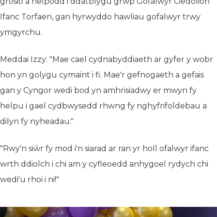
grosio a helpodd i ddatblygu grŵp Gofalwyr Oedolion
Ifanc Torfaen, gan hyrwyddo hawliau gofalwyr trwy
ymgyrchu.
Meddai Izzy: "Mae cael cydnabyddiaeth ar gyfer y wobr
hon yn golygu cymaint i fi. Mae'r gefnogaeth a gefais
gan y Cyngor wedi bod yn amhrisiadwy er mwyn fy
helpu i gael cydbwysedd rhwng fy nghyfrifoldebau a
dilyn fy nyheadau."
"Rwy'n siŵr fy mod i'n siarad ar ran yr holl ofalwyr ifanc
wrth ddiolch i chi am y cyfleoedd anhygoel rydych chi
wedi'u rhoi i ni!"