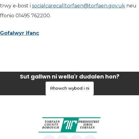
trwy e-bost i
socialcarecalltorfaen@torfaen.gov.uk
(yn 
neu
ffonio 01495 762200.
Gofalwyr ifanc
(yn agor mewn tab newydd)
Sut gallwn ni wella'r dudalen hon?
Rhowch wybod i ni