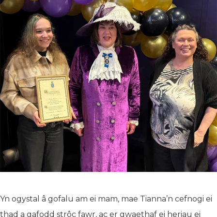
Yn ogystal â gofalu am ei mam, mae Tianna’n cefnogi ei
thad a gafodd strôc fawr, ac er gwaethaf ei heriau ei