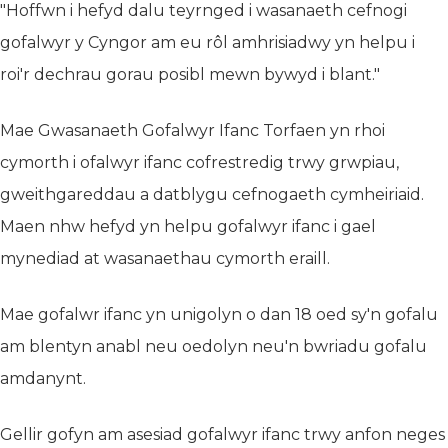
"Hoffwn i hefyd dalu teyrnged i wasanaeth cefnogi
gofalwyr y Cyngor am eu rôl amhrisiadwy yn helpu i
roi'r dechrau gorau posibl mewn bywyd i blant."
Mae Gwasanaeth Gofalwyr Ifanc Torfaen yn rhoi
cymorth i ofalwyr ifanc cofrestredig trwy grwpiau,
gweithgareddau a datblygu cefnogaeth cymheiriaid.
Maen nhw hefyd yn helpu gofalwyr ifanc i gael
mynediad at wasanaethau cymorth eraill.
Mae gofalwr ifanc yn unigolyn o dan 18 oed sy'n gofalu
am blentyn anabl neu oedolyn neu'n bwriadu gofalu
amdanynt.
Gellir gofyn am asesiad gofalwyr ifanc trwy anfon neges