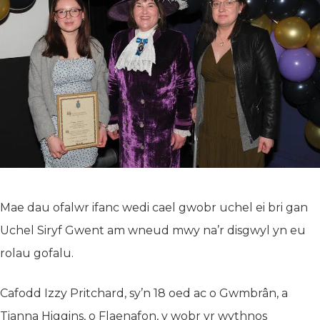
Mae dau ofalwr ifanc wedi cael gwobr uchel ei bri gan
Uchel Siryf Gwent am wneud mwy na’r disgwyl yn eu
rolau gofalu.
Cafodd Izzy Pritchard, sy’n 18 oed ac o Gwmbrân, a
Tianna Higgins, o Flaenafon, y wobr yr wythnos