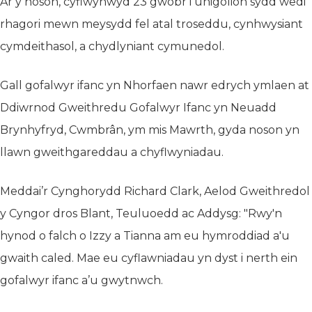
Ar y noson, cyflwynwyd 23 gwobr i unigolion sydd wedi
rhagori mewn meysydd fel atal troseddu, cynhwysiant
cymdeithasol, a chydlyniant cymunedol.
Gall gofalwyr ifanc yn Nhorfaen nawr edrych ymlaen at
Ddiwrnod Gweithredu Gofalwyr Ifanc yn Neuadd
Brynhyfryd, Cwmbrân, ym mis Mawrth, gyda noson yn
llawn gweithgareddau a chyflwyniadau.
Meddai’r Cynghorydd Richard Clark, Aelod Gweithredol
y Cyngor dros Blant, Teuluoedd ac Addysg: "Rwy'n
hynod o falch o Izzy a Tianna am eu hymroddiad a'u
gwaith caled. Mae eu cyflawniadau yn dyst i nerth ein
gofalwyr ifanc a’u gwytnwch.