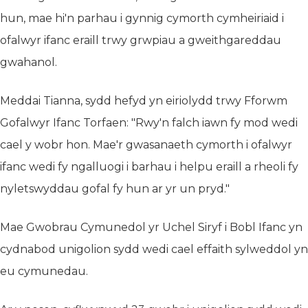
hun, mae hi'n parhau i gynnig cymorth cymheiriaid i
ofalwyr ifanc eraill trwy grwpiau a gweithgareddau
gwahanol.
Meddai Tianna, sydd hefyd yn eiriolydd trwy Fforwm
Gofalwyr Ifanc Torfaen: "Rwy'n falch iawn fy mod wedi
cael y wobr hon. Mae'r gwasanaeth cymorth i ofalwyr
ifanc wedi fy ngalluogi i barhau i helpu eraill a rheoli fy
nyletswyddau gofal fy hun ar yr un pryd."
Mae Gwobrau Cymunedol yr Uchel Siryf i Bobl Ifanc yn
cydnabod unigolion sydd wedi cael effaith sylweddol yn
eu cymunedau.