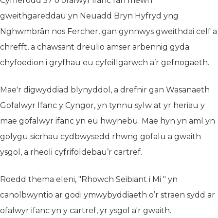
Cymerodd 57 o ofalwyr ifanc ran mewn
gweithgareddau yn Neuadd Bryn Hyfryd yng
Nghwmbrân nos Fercher, gan gynnwys gweithdai celf a
chrefft, a chawsant dreulio amser arbennig gyda
chyfoedion i gryfhau eu cyfeillgarwch a’r gefnogaeth.
Mae'r digwyddiad blynyddol, a drefnir gan Wasanaeth
Gofalwyr Ifanc y Cyngor, yn tynnu sylw at yr heriau y
mae gofalwyr ifanc yn eu hwynebu. Mae hyn yn aml yn
golygu sicrhau cydbwysedd rhwng gofalu a gwaith
ysgol, a rheoli cyfrifoldebau’r cartref.
Roedd thema eleni, "Rhowch Seibiant i Mi " yn
canolbwyntio ar godi ymwybyddiaeth o’r straen sydd ar
ofalwyr ifanc yn y cartref, yr ysgol a'r gwaith.