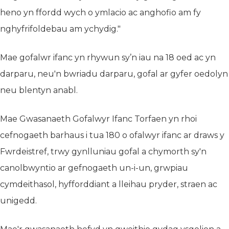
heno yn ffordd wych o ymlacio ac anghofio am fy
nghyfrifoldebau am ychydig."
Mae gofalwr ifanc yn rhywun sy’n iau na 18 oed ac yn
darparu, neu'n bwriadu darparu, gofal ar gyfer oedolyn
neu blentyn anabl.
Mae Gwasanaeth Gofalwyr Ifanc Torfaen yn rhoi
cefnogaeth barhaus i tua 180 o ofalwyr ifanc ar draws y
Fwrdeistref, trwy gynlluniau gofal a chymorth sy'n
canolbwyntio ar gefnogaeth un-i-un, grwpiau
cymdeithasol, hyfforddiant a lleihau pryder, straen ac
unigedd.