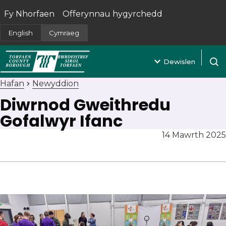
Fy Nhorfaen
Offerynnau hygyrchedd
(yn agor mewn tab newydd)
English
Cymraeg
Dewislen
Agor 
Hafan
Newyddion
Diwrnod Gweithredu
Gofalwyr Ifanc
14 Mawrth 2025