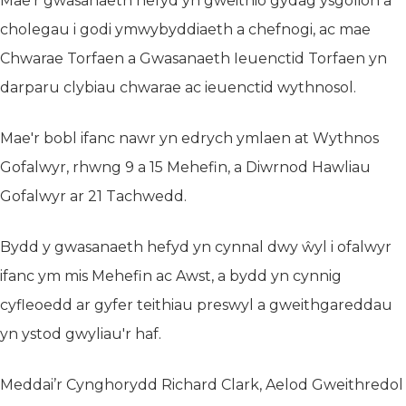
Mae'r gwasanaeth hefyd yn gweithio gydag ysgolion a
cholegau i godi ymwybyddiaeth a chefnogi, ac mae
Chwarae Torfaen a Gwasanaeth Ieuenctid Torfaen yn
darparu clybiau chwarae ac ieuenctid wythnosol.
Mae'r bobl ifanc nawr yn edrych ymlaen at Wythnos
Gofalwyr, rhwng 9 a 15 Mehefin, a Diwrnod Hawliau
Gofalwyr ar 21 Tachwedd.
Bydd y gwasanaeth hefyd yn cynnal dwy ŵyl i ofalwyr
ifanc ym mis Mehefin ac Awst, a bydd yn cynnig
cyfleoedd ar gyfer teithiau preswyl a gweithgareddau
yn ystod gwyliau'r haf.
Meddai’r Cynghorydd Richard Clark, Aelod Gweithredol