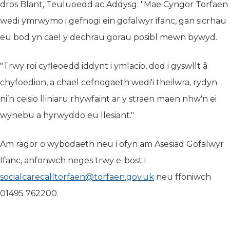
dros Blant, Teuluoedd ac Addysg: "Mae Cyngor Torfaen
wedi ymrwymo i gefnogi ein gofalwyr ifanc, gan sicrhau
eu bod yn cael y dechrau gorau posibl mewn bywyd.
"Trwy roi cyfleoedd iddynt i ymlacio, dod i gyswllt â
chyfoedion, a chael cefnogaeth wedi'i theilwra, rydyn
ni’n ceisio lliniaru rhywfaint ar y straen maen nhw'n ei
wynebu a hyrwyddo eu llesiant."
Am ragor o wybodaeth neu i ofyn am Asesiad Gofalwyr
Ifanc, anfonwch neges trwy e-bost i
socialcarecalltorfaen@torfaen.gov.uk
neu ffoniwch
01495 762200.