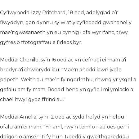
Cyflwynodd Izzy Pritchard, 18 oed, adolygiad o’r
flwyddyn, gan dynnu sylw at y cyfleoedd gwahanol y
mae’r gwasanaeth yn eu cynnig i ofalwyr ifanc, trwy
gyfres o ffotograffau a fideos byr.
Meddai Chenile, sy’n 16 oed ac yn cefnogi ei mam a'i
brodyr a'i chwiorydd iau: "Mae'n anodd iawn jyglo
popeth. Weithiau mae’n fy ngorlethu, rhwng yr ysgol a
gofalu am fy mam. Roedd heno yn gyfle i mi ymlacio a
chael hwyl gyda ffrindiau."
Meddai Amelia, sy’n 12 oed ac sydd hefyd yn helpu i
ofalu am ei mam: "Yn aml, rwy'n teimlo nad oes gen i
ddigon o amser i fi fy hun. Roedd y gweithgareddau