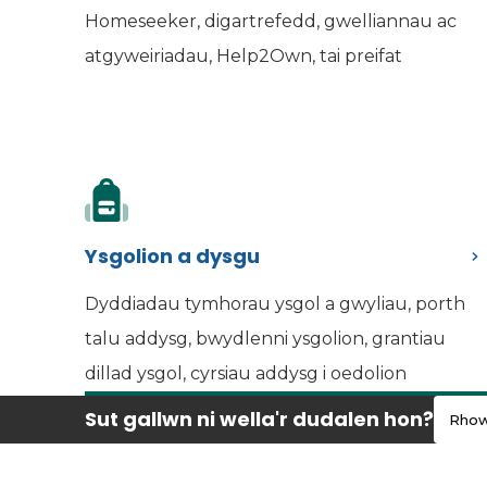
Homeseeker, digartrefedd, gwelliannau ac
atgyweiriadau, Help2Own, tai preifat
Ysgolion a dysgu
Dyddiadau tymhorau ysgol a gwyliau, porth
talu addysg, bwydlenni ysgolion, grantiau
dillad ysgol, cyrsiau addysg i oedolion
Sut gallwn ni wella'r dudalen hon?
Rhow