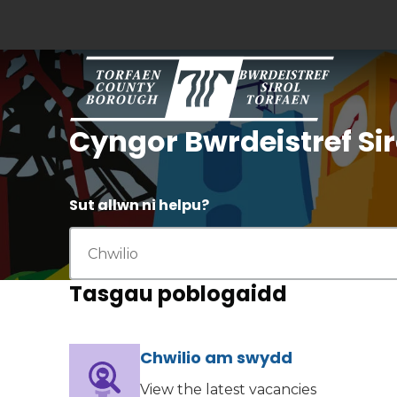
Cyngor Bwrdeistref Sir
Sut allwn ni helpu?
Tasgau poblogaidd
Chwilio am swydd
(yn agor mewn tab newydd)
View the latest vacancies