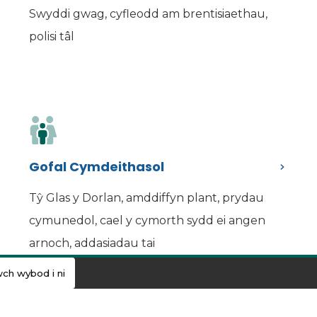
Swyddi gwag, cyfleodd am brentisiaethau,
polisi tâl
Gofal Cymdeithasol
Tŷ Glas y Dorlan, amddiffyn plant, prydau
cymunedol, cael y cymorth sydd ei angen
arnoch, addasiadau tai
ch wybod i ni