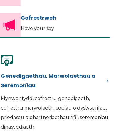
Cofrestrwch
Have your say
Genedigaethau, Marwolaethau a
Seremonïau
Mynwentydd, cofrestru genedigaeth,
cofrestru marwolaeth, copïau o dystysgrifau,
priodasau a phartneriaethau sifil, seremonïau
dinasyddiaeth