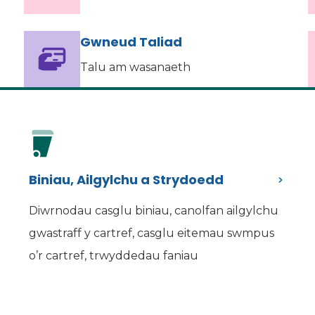
Gwneud Taliad
Talu am wasanaeth
Biniau, Ailgylchu a Strydoedd
Diwrnodau casglu biniau, canolfan ailgylchu
gwastraff y cartref, casglu eitemau swmpus
o’r cartref, trwyddedau faniau