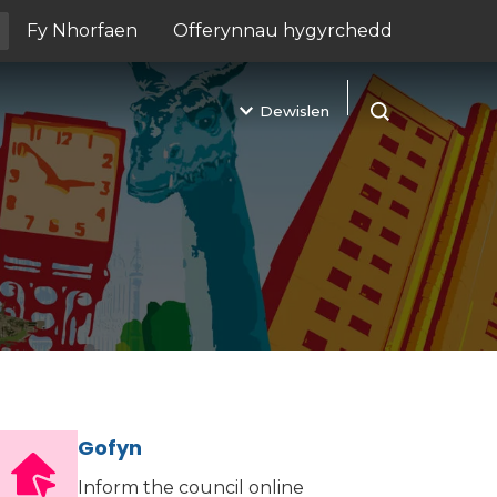
Fy Nhorfaen
Offerynnau hygyrchedd
(yn agor mewn tab newydd)
Dewislen
Agor chwilio
Gofyn
Inform the council online