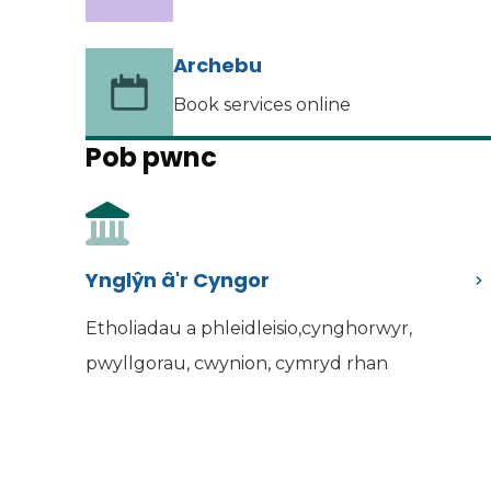
Archebu
Book services online
Pob pwnc
Ynglŷn â'r Cyngor
Etholiadau a phleidleisio,cynghorwyr,
pwyllgorau, cwynion, cymryd rhan