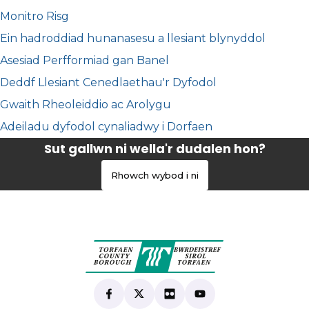
Monitro Risg
Ein hadroddiad hunanasesu a llesiant blynyddol
Asesiad Perfformiad gan Banel
Deddf Llesiant Cenedlaethau'r Dyfodol
Gwaith Rheoleiddio ac Arolygu
Adeiladu dyfodol cynaliadwy i Dorfaen
Sut gallwn ni wella'r dudalen hon?
Rhowch wybod i ni
Find us on Facebook
(yn agor mewn tab newydd)
Follow us on X
(yn agor mewn tab newydd)
View our Flickr
(yn agor mewn tab newyd
Subscribe to our Yo
(yn agor mewn tab 