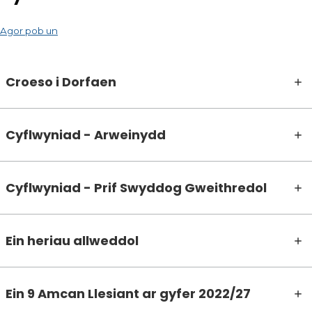
Agor pob un
Croeso i Dorfaen
Cyflwyniad - Arweinydd
Cyflwyniad - Prif Swyddog Gweithredol
Ein heriau allweddol
Ein 9 Amcan Llesiant ar gyfer 2022/27