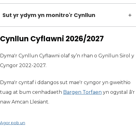
Sut yr ydym yn monitro'r Cynllun
Cynllun Cyflawni 2026/2027
Dyma'r Cynllun Cyflawni olaf sy’n rhan o Gynllun Sirol y
Cyngor 2022-2027.
Dyma'r cyntaf i ddangos sut mae'r cyngor yn gweithio
tuag at bum cenhadaeth
Bargen Torfaen
yn ogystal â'r
naw Amcan Llesiant.
Agor pob un