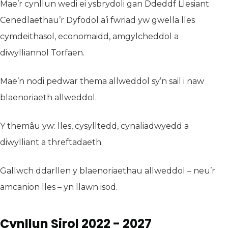
Mae’r cynllun wedi ei ysbrydoli gan Ddeddf Llesiant
Cenedlaethau’r Dyfodol a’i fwriad yw gwella lles
cymdeithasol, economaidd, amgylcheddol a
diwylliannol Torfaen.
Mae’n nodi pedwar thema allweddol sy’n sail i naw
blaenoriaeth allweddol.
Y themâu yw: lles, cysylltedd, cynaliadwyedd a
diwylliant a threftadaeth.
Gallwch ddarllen y blaenoriaethau allweddol – neu’r
amcanion lles – yn llawn isod.
Cynllun Sirol 2022 - 2027