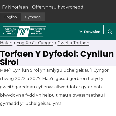
Fy Nhorfaen
Offerynnau hygyrchedd
(yn agor mewn tab newydd)
English
Cymraeg
Dewislen
Agor 
Hafan
Ynglŷn â'r Cyngor
Gwella Torfaen
Torfaen Y Dyfodol: Cynllun
Sirol
Mae’r Cynllun Sirol yn amlygu uchelgeisiau’r Cyngor
rhwng 2022 a 2027. Mae’n gosod gerbron hefyd y
gweithgareddau cyflenwi allweddol ar gyfer pob
blwyddyn a fydd yn helpu timau a gwasanaethau i
gyrraedd yr uchelgeisiau yma.