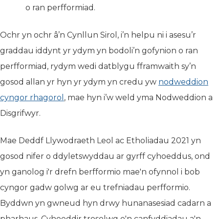
o ran perfformiad.
Ochr yn ochr â’n Cynllun Sirol, i’n helpu ni i asesu’r
graddau iddynt yr ydym yn bodoli’n gofynion o ran
perfformiad, rydym wedi datblygu fframwaith sy’n
gosod allan yr hyn yr ydym yn credu yw
nodweddion
cyngor rhagorol
(yn agor mewn tab newydd)
, mae hyn i’w weld yma Nodweddion a
Disgrifwyr.
Mae Deddf Llywodraeth Leol ac Etholiadau 2021 yn
gosod nifer o ddyletswyddau ar gyrff cyhoeddus, ond
yn ganolog i'r drefn berfformio mae'n ofynnol i bob
cyngor gadw golwg ar eu trefniadau perfformio.
Byddwn yn gwneud hyn drwy hunanasesiad cadarn a
pharhaus. Cyhoeddir trosolwg o'n canfyddiadau a'n