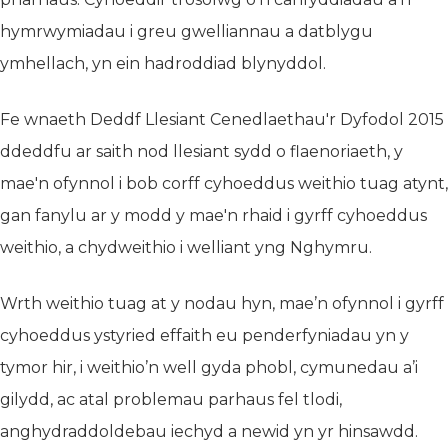
hymrwymiadau i greu gwelliannau a datblygu
ymhellach, yn ein hadroddiad blynyddol.
Fe wnaeth Deddf Llesiant Cenedlaethau'r Dyfodol 2015
ddeddfu ar saith nod llesiant sydd o flaenoriaeth, y
mae'n ofynnol i bob corff cyhoeddus weithio tuag atynt,
gan fanylu ar y modd y mae'n rhaid i gyrff cyhoeddus
weithio, a chydweithio i welliant yng Nghymru.
Wrth weithio tuag at y nodau hyn, mae’n ofynnol i gyrff
cyhoeddus ystyried effaith eu penderfyniadau yn y
tymor hir, i weithio’n well gyda phobl, cymunedau a’i
gilydd, ac atal problemau parhaus fel tlodi,
anghydraddoldebau iechyd a newid yn yr hinsawdd.