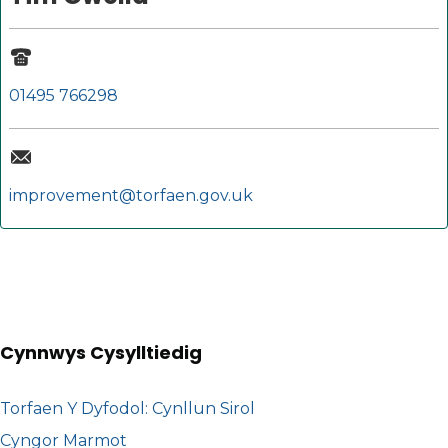
01495 766298
improvement@torfaen.gov.uk
Cynnwys Cysylltiedig
Torfaen Y Dyfodol: Cynllun Sirol
Cyngor Marmot