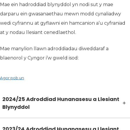
Mae ein hadroddiad blynyddol yn nodi sut y mae
darparu ein gwasanaethau mewn modd cynaliadwy
wedi cyfrannu at gyflawni ein hamcanion a’u cyfraniad
at y nodau llesiant cenedlaethol.
Mae manylion llawn adroddiadau diweddaraf a
blaenorol y Cyngor i’w gweld isod:
Agor pob un
2024/25 Adroddiad Hunanasesu a Llesiant
Blynyddol
2023/24 Adroddiad Hunanasesu a Llesiant