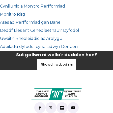
Cynllunio a Monitro Perfformiad
Monitro Risg
Asesiad Perfformiad gan Banel
Deddf Llesiant Cenedlaethau'r Dyfodol
Gwaith Rheoleiddio ac Arolygu
Adeiladu dyfodol cynaliadwy i Dorfaen
Sut gallwn ni wella'r dudalen hon?
Rhowch wybod i ni
Find us on Facebook
(yn agor mewn tab newydd)
Follow us on X
(yn agor mewn tab newydd)
View our Flickr
(yn agor mewn tab newyd
Subscribe to our Yo
(yn agor mewn tab 