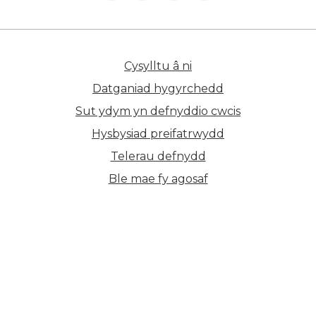
Cysylltu â ni
(yn agor mewn tab n
Datganiad hygyrchedd
Sut ydym yn defnyddio cwcis
Hysbysiad preifatrwydd
Telerau defnydd
Ble mae fy agosaf
(yn agor mewn ta