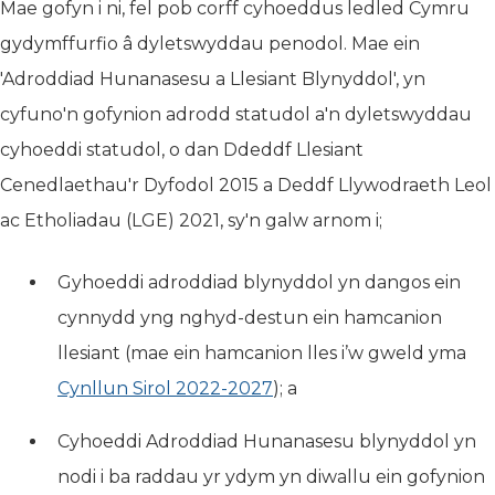
Mae gofyn i ni, fel pob corff cyhoeddus ledled Cymru
gydymffurfio â dyletswyddau penodol. Mae ein
'Adroddiad Hunanasesu a Llesiant Blynyddol', yn
cyfuno'n gofynion adrodd statudol a'n dyletswyddau
cyhoeddi statudol, o dan Ddeddf Llesiant
Cenedlaethau'r Dyfodol 2015 a Deddf Llywodraeth Leol
ac Etholiadau (LGE) 2021, sy'n galw arnom i;
Gyhoeddi adroddiad blynyddol yn dangos ein
cynnydd yng nghyd-destun ein hamcanion
llesiant (mae ein hamcanion lles i’w gweld yma
Cynllun Sirol 2022-2027
); a
Cyhoeddi Adroddiad Hunanasesu blynyddol yn
nodi i ba raddau yr ydym yn diwallu ein gofynion