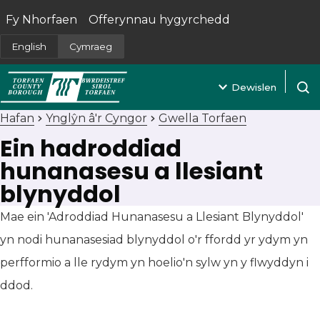
Fy Nhorfaen
Offerynnau hygyrchedd
(yn agor mewn tab newydd)
English
Cymraeg
Dewislen
Agor 
Hafan
Ynglŷn â'r Cyngor
Gwella Torfaen
Ein hadroddiad
hunanasesu a llesiant
blynyddol
Mae ein 'Adroddiad Hunanasesu a Llesiant Blynyddol'
yn nodi hunanasesiad blynyddol o'r ffordd yr ydym yn
perfformio a lle rydym yn hoelio'n sylw yn y flwyddyn i
ddod.