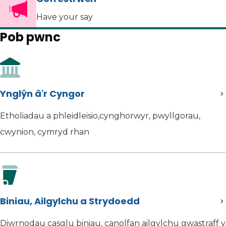
Have your say
Pob pwnc
Ynglŷn â'r Cyngor
Etholiadau a phleidleisio,cynghorwyr, pwyllgorau,
cwynion, cymryd rhan
Biniau, Ailgylchu a Strydoedd
Diwrnodau casglu biniau, canolfan ailgylchu gwastraff y