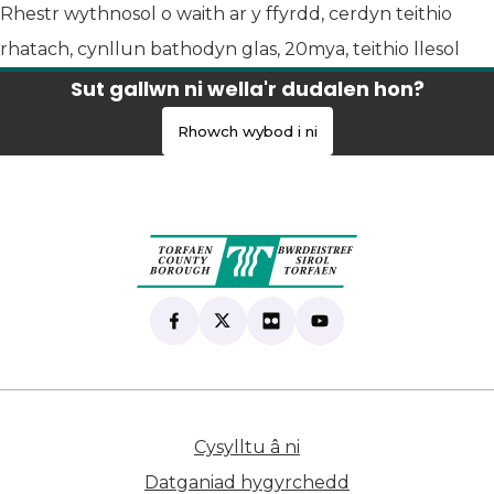
Rhestr wythnosol o waith ar y ffyrdd, cerdyn teithio
rhatach, cynllun bathodyn glas, 20mya, teithio llesol
Sut gallwn ni wella'r dudalen hon?
Rhowch wybod i ni
Find us on Facebook
(yn agor mewn tab newydd)
Follow us on X
(yn agor mewn tab newydd)
View our Flickr
(yn agor mewn tab newyd
Subscribe to our Yo
(yn agor mewn tab 
Cysylltu â ni
(yn agor mewn tab n
Datganiad hygyrchedd