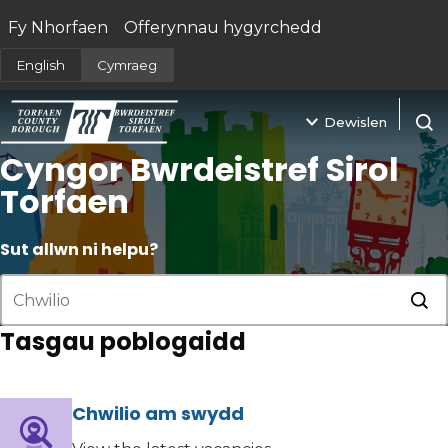
Fy Nhorfaen
Offerynnau hygyrchedd
(yn agor mewn tab newydd)
English
Cymraeg
Dewislen
Agor 
Cyngor Bwrdeistref Sirol
Torfaen
Sut allwn ni helpu?
Cyf
Tasgau poblogaidd
Chwilio am swydd
(yn agor mewn tab newydd)