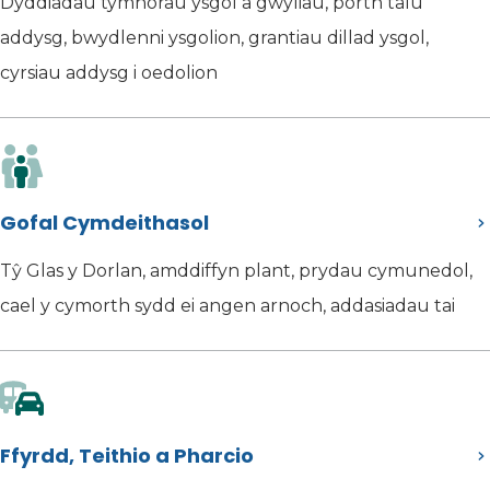
Dyddiadau tymhorau ysgol a gwyliau, porth talu
addysg, bwydlenni ysgolion, grantiau dillad ysgol,
cyrsiau addysg i oedolion
Gofal Cymdeithasol
Tŷ Glas y Dorlan, amddiffyn plant, prydau cymunedol,
cael y cymorth sydd ei angen arnoch, addasiadau tai
Ffyrdd, Teithio a Pharcio