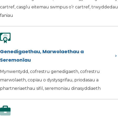
cartref, casglu eitemau swmpus o’r cartref, trwyddedau
faniau
Genedigaethau, Marwolaethau a
Seremonïau
Mynwentydd, cofrestru genedigaeth, cofrestru
marwolaeth, copïau o dystysgrifau, priodasau a
phartneriaethau sifil, seremonïau dinasyddiaeth