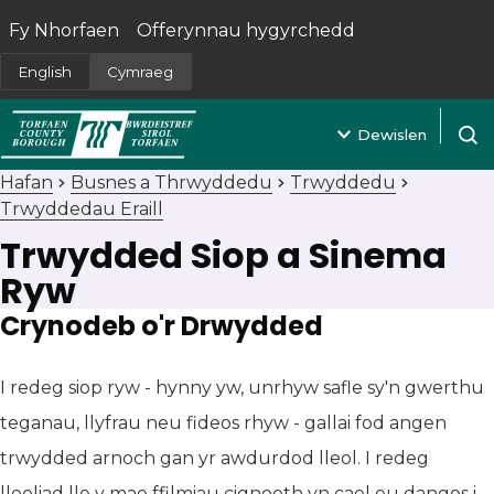
Fy Nhorfaen
Offerynnau hygyrchedd
(yn agor mewn tab newydd)
English
Cymraeg
Dewislen
Agor 
Hafan
Busnes a Thrwyddedu
Trwyddedu
Trwyddedau Eraill
Trwydded Siop a Sinema
Ryw
Crynodeb o'r Drwydded
I redeg siop ryw - hynny yw, unrhyw safle sy'n gwerthu
teganau, llyfrau neu fideos rhyw - gallai fod angen
trwydded arnoch gan yr awdurdod lleol. I redeg
lleoliad lle y mae ffilmiau cignoeth yn cael eu dangos i