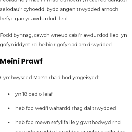
aelodau'r cyhoedd, bydd angen trwydded arnoch
hefyd gan yr awdurdod lleol.
Fodd bynnag, cewch wneud cais i'r awdurdod lleol yn
gofyn iddynt roi heibio'r gofyniad am drwydded.
Meini Prawf
Cymhwysedd Mae'n rhaid bod ymgeisydd:
yn 18 oed o leiaf
heb fod wedi'i wahardd rhag dal trwydded
heb fod mewn sefyllfa lle y gwrthodwyd rhoi
neu adnewyddu trwydded ar gyfer y safle dan