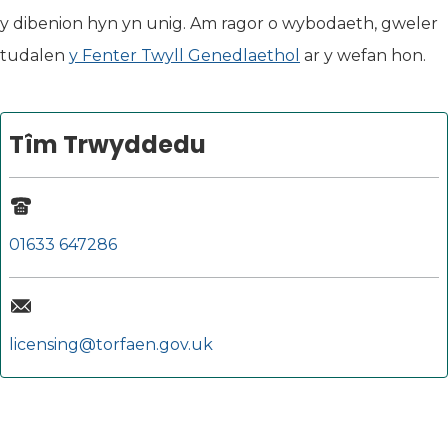
y dibenion hyn yn unig. Am ragor o wybodaeth, gweler
tudalen
y Fenter Twyll Genedlaethol
ar y wefan hon.
Tîm Trwyddedu
01633 647286
licensing@torfaen.gov.uk