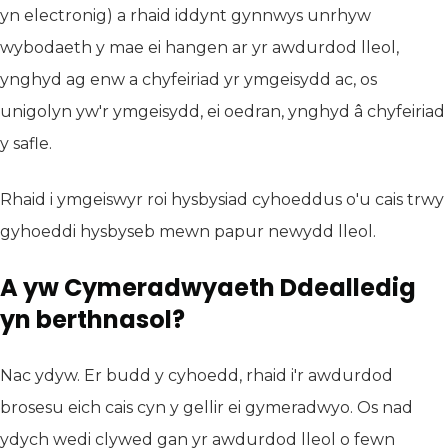
yn electronig) a rhaid iddynt gynnwys unrhyw
wybodaeth y mae ei hangen ar yr awdurdod lleol,
ynghyd ag enw a chyfeiriad yr ymgeisydd ac, os
unigolyn yw'r ymgeisydd, ei oedran, ynghyd â chyfeiriad
y safle.
Rhaid i ymgeiswyr roi hysbysiad cyhoeddus o'u cais trwy
gyhoeddi hysbyseb mewn papur newydd lleol.
A yw Cymeradwyaeth Ddealledig
yn berthnasol?
Nac ydyw. Er budd y cyhoedd, rhaid i'r awdurdod
brosesu eich cais cyn y gellir ei gymeradwyo. Os nad
ydych wedi clywed gan yr awdurdod lleol o fewn