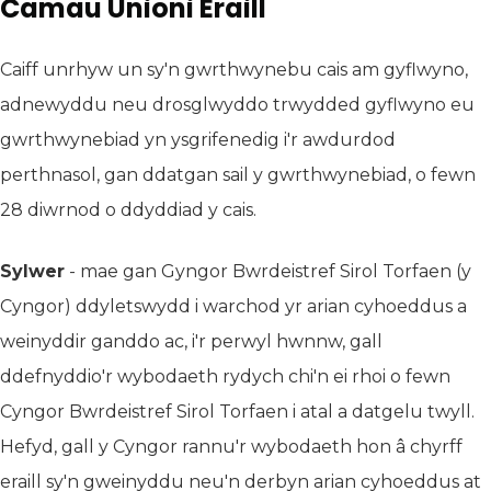
Camau Unioni Eraill
Caiff unrhyw un sy'n gwrthwynebu cais am gyflwyno,
adnewyddu neu drosglwyddo trwydded gyflwyno eu
gwrthwynebiad yn ysgrifenedig i'r awdurdod
perthnasol, gan ddatgan sail y gwrthwynebiad, o fewn
28 diwrnod o ddyddiad y cais.
Sylwer
- mae gan Gyngor Bwrdeistref Sirol Torfaen (y
Cyngor) ddyletswydd i warchod yr arian cyhoeddus a
weinyddir ganddo ac, i'r perwyl hwnnw, gall
ddefnyddio'r wybodaeth rydych chi'n ei rhoi o fewn
Cyngor Bwrdeistref Sirol Torfaen i atal a datgelu twyll.
Hefyd, gall y Cyngor rannu'r wybodaeth hon â chyrff
eraill sy'n gweinyddu neu'n derbyn arian cyhoeddus at