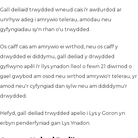
Gall deiliaid trwydded wneud cais i'r awdurdod ar
unrhyw adeg i amrywio telerau, amodau neu
gyfyngiadau sy'n rhan o'u trwydded.
Os caiff cais am amrywio ei wrthod, neu os caiff y
drwydded ei diddymu, gall deiliad y drwydded
gyflwyno apêl i'r llys ynadon lleol o fewn 21 diwrnod o
gael gwybod am osod neu wrthod amrywio'r telerau, yr
amod neu'r cyfyngiad dan sylw neu am ddiddymu'r
drwydded.
Hefyd, gall deiliad trwydded apelio i Lys y Goron yn
erbyn penderfyniad gan Lys Ynadon.