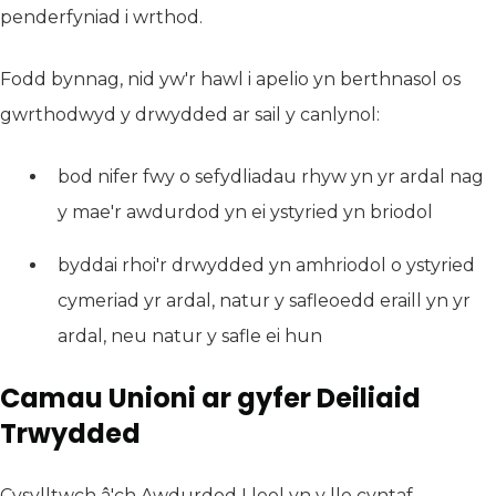
penderfyniad i wrthod.
Fodd bynnag, nid yw'r hawl i apelio yn berthnasol os
gwrthodwyd y drwydded ar sail y canlynol:
bod nifer fwy o sefydliadau rhyw yn yr ardal nag
y mae'r awdurdod yn ei ystyried yn briodol
byddai rhoi'r drwydded yn amhriodol o ystyried
cymeriad yr ardal, natur y safleoedd eraill yn yr
ardal, neu natur y safle ei hun
Camau Unioni ar gyfer Deiliaid
Trwydded
Cysylltwch â'ch Awdurdod Lleol yn y lle cyntaf.