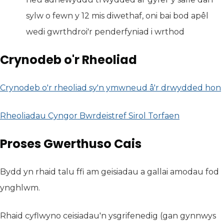
sylw o fewn y 12 mis diwethaf, oni bai bod apêl
wedi gwrthdroi'r penderfyniad i wrthod
Crynodeb o'r Rheoliad
Crynodeb o'r rheoliad sy'n ymwneud â'r drwydded hon
Rheoliadau Cyngor Bwrdeistref Sirol Torfaen
(yn agor 
Proses Gwerthuso Cais
Bydd yn rhaid talu ffi am geisiadau a gallai amodau fod
ynghlwm.
Rhaid cyflwyno ceisiadau'n ysgrifenedig (gan gynnwys