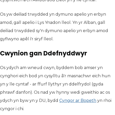
Os yw deiliad trwydded yn dymuno apelio yn erbyn
amod, gall apelio i Lys Ynadon lleol. Yn yr Alban, gall
deiliad trwydded sy'n dymuno apelio yn erbyn amod
gyflwyno apêl i'r siryf lleol.
Cwynion gan Ddefnyddwyr
Os ydych am wneud cwyn, byddem bob amser yn
cynghori eich bod yn cysylltu â'r masnachwr eich hun
yn y lle cyntaf - ar ffurf llythyr yn ddelfrydol (gyda
phrawf danfon). Os nad yw hynny wedi gweithio ac os
ydych yn byw yn y DU, bydd
Cyngor ar Bopeth
(yn agor
yn rhoi
cyngor i chi.