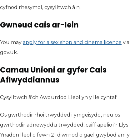
cyfnod rhesymol, cysylltwch â ni.
Gwneud cais ar-lein
You may
apply for a sex shop and cinema licence
(yn ag
via
gov.uk.
Camau Unioni ar gyfer Cais
Aflwyddiannus
Cysylltwch â'ch Awdurdod Lleol yn y lle cyntaf.
Os gwrthodir rhoi trwydded i ymgeisydd, neu os
gwrthodir adnewyddu trwydded, caiff apelio i'r Llys
Ynadon lleol o fewn 21 diwrnod o gael gwybod am y