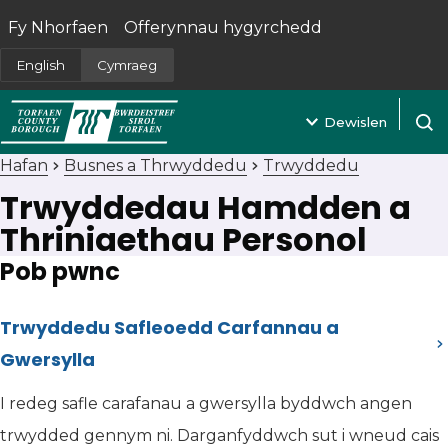
Fy Nhorfaen
Offerynnau hygyrchedd
(yn agor mewn tab newydd)
English
Cymraeg
Dewislen
Agor 
Hafan
Busnes a Thrwyddedu
Trwyddedu
Trwyddedau Hamdden a
Thriniaethau Personol
Pob pwnc
Trwyddedu Safleoedd Carfannau a
Gwersylla
I redeg safle carafanau a gwersylla byddwch angen
trwydded gennym ni. Darganfyddwch sut i wneud cais