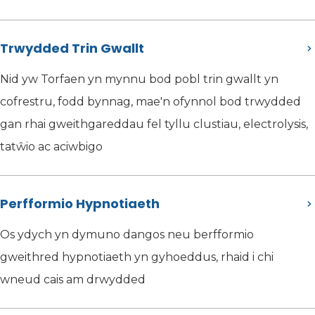
Trwydded Trin Gwallt
Nid yw Torfaen yn mynnu bod pobl trin gwallt yn
cofrestru, fodd bynnag, mae'n ofynnol bod trwydded
gan rhai gweithgareddau fel tyllu clustiau, electrolysis,
tatŵio ac aciwbigo
Perfformio Hypnotiaeth
Os ydych yn dymuno dangos neu berfformio
gweithred hypnotiaeth yn gyhoeddus, rhaid i chi
wneud cais am drwydded