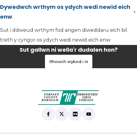
Dywedwch wrthym os ydych wedi newid eich
enw
Sut i ddweud wrthym fod angen diweddaru eich bil
treth y cyngor os ydych wedi newid eich enw
Sut gallwn ni wella'r dudalen hon?
Rhowch wybod i ni
Find us on Facebook
(yn agor mewn tab newydd)
Follow us on X
(yn agor mewn tab newydd)
View our Flickr
(yn agor mewn tab newyd
Subscribe to our Yo
(yn agor mewn tab 