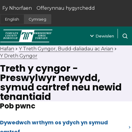
Fy Nhorfaen
Offerynnau hygyrchedd
(yn agor mewn tab newydd)
English
Cymraeg
Dewislen
Agor 
Hafan
Y Treth Gyngor, Budd-daliadau ac Arian
Y Dreth Gyngor
Treth y cyngor -
Preswylwyr newydd,
symud cartref neu newid
tenantiaid
Pob pwnc
Dywedwch wrthym os ydych yn symud
cartref