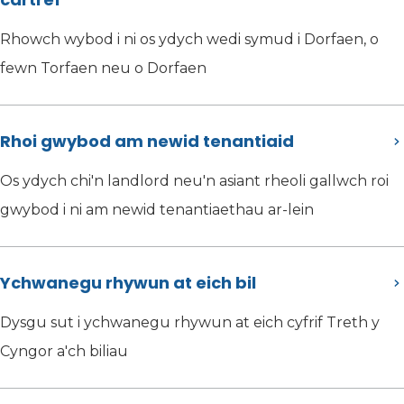
Rhowch wybod i ni os ydych wedi symud i Dorfaen, o
fewn Torfaen neu o Dorfaen
Rhoi gwybod am newid tenantiaid
Os ydych chi'n landlord neu'n asiant rheoli gallwch roi
gwybod i ni am newid tenantiaethau ar-lein
Ychwanegu rhywun at eich bil
Dysgu sut i ychwanegu rhywun at eich cyfrif Treth y
Cyngor a'ch biliau