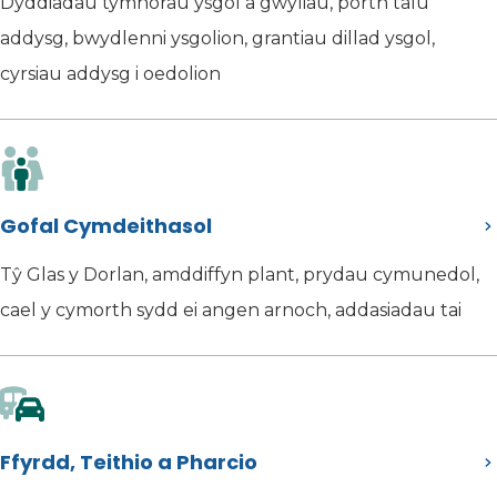
Dyddiadau tymhorau ysgol a gwyliau, porth talu
addysg, bwydlenni ysgolion, grantiau dillad ysgol,
cyrsiau addysg i oedolion
Gofal Cymdeithasol
Tŷ Glas y Dorlan, amddiffyn plant, prydau cymunedol,
cael y cymorth sydd ei angen arnoch, addasiadau tai
Ffyrdd, Teithio a Pharcio