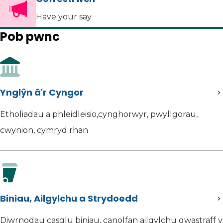
Have your say
Pob pwnc
Ynglŷn â'r Cyngor
Etholiadau a phleidleisio,cynghorwyr, pwyllgorau,
cwynion, cymryd rhan
Biniau, Ailgylchu a Strydoedd
Diwrnodau casglu biniau, canolfan ailgylchu gwastraff y