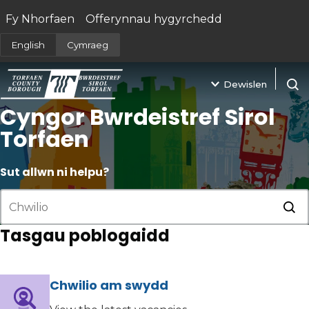
Fy Nhorfaen
Offerynnau hygyrchedd
(yn agor mewn tab newydd)
English
Cymraeg
Dewislen
Agor 
Cyngor Bwrdeistref Sirol
Torfaen
Sut allwn ni helpu?
Cyf
Tasgau poblogaidd
Chwilio am swydd
(yn agor mewn tab newydd)