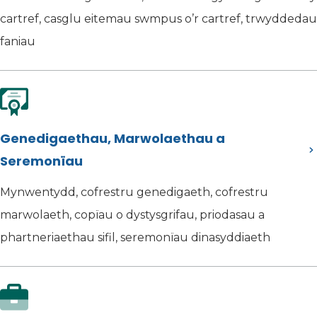
cartref, casglu eitemau swmpus o’r cartref, trwyddedau
faniau
Genedigaethau, Marwolaethau a
Seremonïau
Mynwentydd, cofrestru genedigaeth, cofrestru
marwolaeth, copïau o dystysgrifau, priodasau a
phartneriaethau sifil, seremonïau dinasyddiaeth