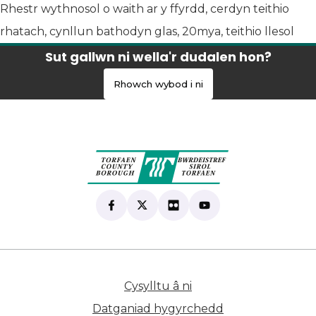
Rhestr wythnosol o waith ar y ffyrdd, cerdyn teithio
rhatach, cynllun bathodyn glas, 20mya, teithio llesol
Sut gallwn ni wella'r dudalen hon?
Rhowch wybod i ni
Find us on Facebook
(yn agor mewn tab newydd)
Follow us on X
(yn agor mewn tab newydd)
View our Flickr
(yn agor mewn tab newyd
Subscribe to our Yo
(yn agor mewn tab 
Cysylltu â ni
(yn agor mewn tab n
Datganiad hygyrchedd