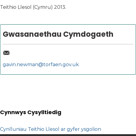
Teithio Llesol (Cymru) 2013.
Gwasanaethau Cymdogaeth
gavin.newman@torfaen.gov.uk
Cynnwys Cysylltiedig
Cynlluniau Teithio Llesol ar gyfer ysgolion