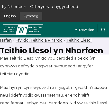
Fy Nhorfaen
Offerynnau hygyrchedd
(yn agor mewn tab newydd)
English
Cymraeg
Dewislen
Agor 
Hafan
Ffyrdd, Teithio a Pharcio
Teithio Llesol
Teithio Llesol yn Nhorfaen
Mae Teithio Llesol yn golygu cerdded a beicio (yn
cynnwys defnyddio sgwteri symudedd) ar gyfer
teithiau dyddiol.
Mae hyn yn cynnwys teithio i’r ysgol, i’r gwaith, i’r siopau
neu i ddefnyddio gwasanaethau, er enghraifft,
canolfannau iechyd neu hamdden. Nid yw teithio llesol