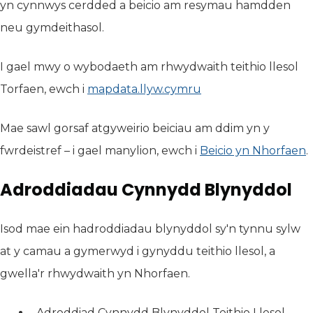
yn cynnwys cerdded a beicio am resymau hamdden
neu gymdeithasol.
I gael mwy o wybodaeth am rhwydwaith teithio llesol
Torfaen, ewch i
mapdata.llyw.cymru
(yn agor mewn tab
Mae sawl gorsaf atgyweirio beiciau am ddim yn y
fwrdeistref – i gael manylion, ewch i
Beicio yn Nhorfaen
.
Adroddiadau Cynnydd Blynyddol
Isod mae ein hadroddiadau blynyddol sy'n tynnu sylw
at y camau a gymerwyd i gynyddu teithio llesol, a
gwella'r rhwydwaith yn Nhorfaen.
Adroddiad Cynnydd Blynyddol Teithio Llesol