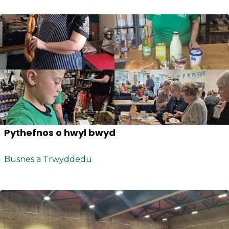
Pythefnos o hwyl bwyd
Busnes a Trwyddedu