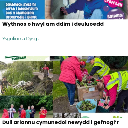
Wythnos o hwyl am ddim i deuluoedd
Ysgolion a Dysgu
Dull ariannu cymunedol newydd i gefnogi’r