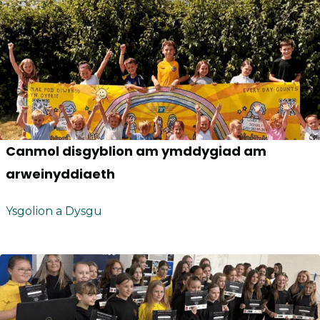
Canmol disgyblion am ymddygiad am
arweinyddiaeth
Ysgolion a Dysgu