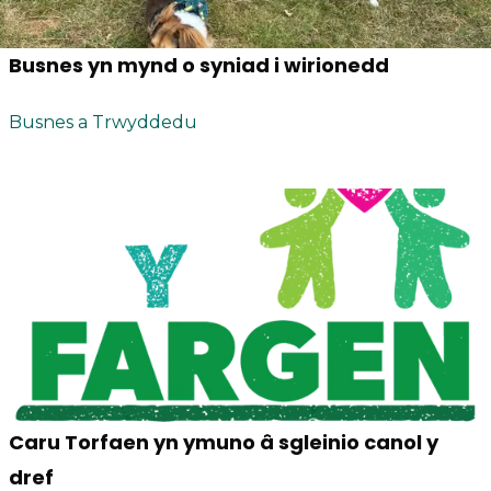
Busnes yn mynd o syniad i wirionedd
Busnes a Trwyddedu
Caru Torfaen yn ymuno â sgleinio canol y
dref