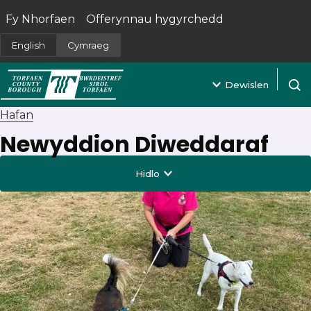
Fy Nhorfaen
Offerynnau hygyrchedd
(yn agor mewn tab newydd)
English
Cymraeg
Dewislen
Agor 
Hafan
Newyddion Diweddaraf
Hidlo