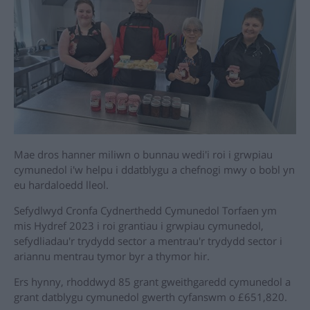
Mae dros hanner miliwn o bunnau wedi'i roi i grwpiau
cymunedol i'w helpu i ddatblygu a chefnogi mwy o bobl yn
eu hardaloedd lleol.
Sefydlwyd Cronfa Cydnerthedd Cymunedol Torfaen ym
mis Hydref 2023 i roi grantiau i grwpiau cymunedol,
sefydliadau'r trydydd sector a mentrau'r trydydd sector i
ariannu mentrau tymor byr a thymor hir.
Ers hynny, rhoddwyd 85 grant gweithgaredd cymunedol a
grant datblygu cymunedol gwerth cyfanswm o £651,820.