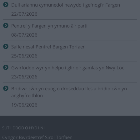
Dull ariannu cymunedol newydd i gefnogi'r Fargen
22/07/2026
Pentref y Fargen yn ymuno â'r parti
08/07/2026
Safle nesaf Pentref Bargen Torfaen
25/06/2026
Gwirfoddolwyr yn helpu i glirio'r gamlas yn Nwy Loc
23/06/2026
Bridiwr cŵn yn euog o droseddau lles a bridio cŵn yn
anghyfreithlon
19/06/2026
SUT I DDOD O HYD I NI
Cyngor Bwrdeistref Sirol Torfaen