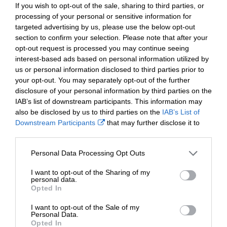
sylfeini sut i goginio prydau iach i fi, ac rydw i wedi eu
If you wish to opt-out of the sale, sharing to third parties, or
mwynhau. Rydw i hefyd wedi mwynhau cynllunio yr hyn
processing of your personal or sensitive information for
roeddwn i eisiau ei wneud."
targeted advertising by us, please use the below opt-out
section to confirm your selection. Please note that after your
Mae’r grant hefyd wedi ariannu system wresogi newydd ar
opt-out request is processed you may continue seeing
gyfer y Ganolfan.
interest-based ads based on personal information utilized by
us or personal information disclosed to third parties prior to
Meddai’r Cynghorydd Fiona Cross, Aelod Gweithredol dros
your opt-out. You may separately opt-out of the further
Gymunedau: "Mae ein cymunedau'n darparu ystod eang o
disclosure of your personal information by third parties on the
weithgareddau a gwasanaethau sy'n hanfodol i'r bobl
IAB’s list of downstream participants. This information may
maen nhw'n eu gwasanaethu.
also be disclosed by us to third parties on the
IAB’s List of
Downstream Participants
that may further disclose it to
"Mae ein model gweithredu newydd sy’n seiliedig ar
other third parties.
gymunedau, yn ceisio cefnogi’r gwaith gwych y mae'r
grwpiau a'r mentrau cymdeithasol hyn yn ei wneud, ac
Personal Data Processing Opt Outs
adeiladu arno, gyda chymorth ein tîm Creu Cymunedau
Cryf a Chronfa Cydnerthedd Cymunedol Torfaen."
I want to opt-out of the Sharing of my
personal data.
Dros yr haf, gwahoddwyd amrywiaeth o fentrau'r trydydd
Opted In
sector i geisio am grantiau o hyd at £50,000 i ddatblygu
I want to opt-out of the Sale of my
model cynaliadwyedd. Mae'r ffenestr bellach wedi cau, a
Personal Data.
bydd ymgeiswyr llwyddiannus yn cael gwybod cyn hir.
Opted In