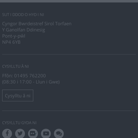
SUT I DDOD O HYD I NI
Cyngor Bwrdeistref Sirol Torfaen
Y Ganolfan Ddinesig
Pont-y-pŵl
NP4 6YB
CYSYLLTU Â NI
Ffôn: 01495 762200
(08:30 i 17:00 - Llun i Gwe)
Cysylltu â ni
CYSYLLTU GYDA NI
r