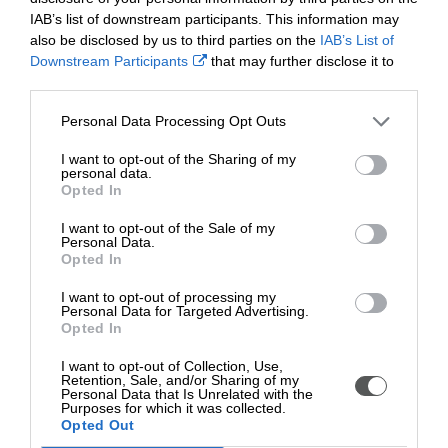
Cafodd Mr Evans ei gadw yn y ddalfa ar 4 Hydref i aros am
IAB’s list of downstream participants. This information may
ei ddedfryd
also be disclosed by us to third parties on the
IAB’s List of
Downstream Participants
that may further disclose it to
Yn ei wrandawiad dedfrydu yn Llys y Goron Caerdydd
other third parties.
ddoe, cafodd Mr Evans ddedfryd o 30 wythnos o garchar,
wedi'i gohirio am 18 mis.
Personal Data Processing Opt Outs
Cafodd orchymyn i wneud 120 awr o waith di-dâl, talu
I want to opt-out of the Sharing of my
personal data.
gordal dioddefwr o £187, a chafodd ei wneud yn destun
Opted In
gorchymyn ymddygiad troseddol interim.
I want to opt-out of the Sale of my
Bydd gorchymyn ymddygiad troseddol llawn, yn ogystal â
Personal Data.
chosbau ariannol a chostau i bob un o'r cynghorau dan
Opted In
sylw, yn cael eu gosod mewn gwrandawiad pellach yn
I want to opt-out of processing my
gynnar y flwyddyn nesaf.
Personal Data for Targeted Advertising.
Opted In
Wrth wneud sylw ar y ddedfryd, dywedodd y Cynghorydd
Mandy Owen, Aelod Gweithredol dros yr Amgylchedd:
I want to opt-out of Collection, Use,
“Mae tipio’n drosedd amgylcheddol ddifrifol ac mae’n
Retention, Sale, and/or Sharing of my
Personal Data that Is Unrelated with the
costio swm sylweddol i drethdalwyr yn y gwaith clirio. Nid
Purposes for which it was collected.
yn unig y mae’n hyll, ond gall fod yn beryglus, yn enwedig i
Opted Out
blant ac anifeiliaid, ac mae’n niweidiol i’m hamgylchedd.