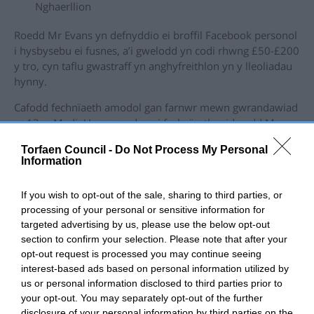
Nghaerllion
Roedd Mr Evans yn defnyddio ei broffil Facebook personol
i hysbysebu ei fusnes, a’i gwelodd yn codi rhwng £50-£200
y tro, cyn taflu gwastraff yn anghyfreithlon yn y lleoliadau
hynny.
Cafodd fechnïaeth amodol gan farnwr mewn gwrandawiad
ar 13eg Medi. Un o amodau ei fechnïaeth, nid oedd Mr
Evans yn cael cludo unrhyw wastraff a reoleiddir.
Torfaen Council -
Do Not Process My Personal
Information
Canfuwyd fod Mr Evans wedyn yn hysbysebu
gwasanaethau gwaredu gwastraff ar Facebook ychydig
wythnosau ar ôl rhoi ei fechnïaeth.
If you wish to opt-out of the sale, sharing to third parties, or
processing of your personal or sensitive information for
Gwnaeth y cyngor gais llwyddiannus i Lys y Goron i
targeted advertising by us, please use the below opt-out
adolygu amodau mechnïaeth Mr Evans ac, o ganlyniad,
section to confirm your selection. Please note that after your
cadwyd ef yn y ddalfa ar ddydd Gwener, 4 Hydref i aros
opt-out request is processed you may continue seeing
am y ddedfryd.
interest-based ads based on personal information utilized by
us or personal information disclosed to third parties prior to
Gwnaeth y cyngor gais llwyddiannus i Lys y Goron i
your opt-out. You may separately opt-out of the further
adolygu amodau mechnïaeth Mr Evans o ganlyniad i hyn.
disclosure of your personal information by third parties on the