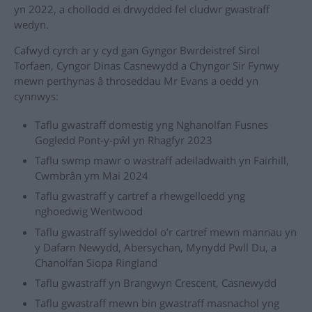
yn 2022, a chollodd ei drwydded fel cludwr gwastraff
wedyn.
Cafwyd cyrch ar y cyd gan Gyngor Bwrdeistref Sirol
Torfaen, Cyngor Dinas Casnewydd a Chyngor Sir Fynwy
mewn perthynas â throseddau Mr Evans a oedd yn
cynnwys:
Taflu gwastraff domestig yng Nghanolfan Fusnes
Gogledd Pont-y-pŵl yn Rhagfyr 2023
Taflu swmp mawr o wastraff adeiladwaith yn Fairhill,
Cwmbrân ym Mai 2024
Taflu gwastraff y cartref a rhewgelloedd yng
nghoedwig Wentwood
Taflu gwastraff sylweddol o’r cartref mewn mannau yn
y Dafarn Newydd, Abersychan, Mynydd Pwll Du, a
Chanolfan Siopa Ringland
Taflu gwastraff yn Brangwyn Crescent, Casnewydd
Taflu gwastraff mewn bin gwastraff masnachol yng