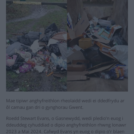
Mae tipiwr anghyfreithlon rheolaidd wedi ei ddedfrydu ar
ôl camau gan dri o gynghorau Gwent.
Roedd Stewart Evans, o Gasnewydd, wedi pledio’n euog i
ddeuddeg cyhuddiad o dipio anghyfreithlon rhwng Ionawr
2023 a Mai 2024. Cafwyd Evans yn euog o dipio o’r blaen