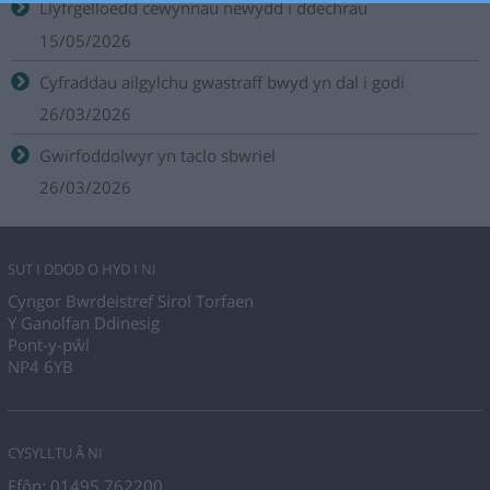
Llyfrgelloedd cewynnau newydd i ddechrau
15/05/2026
Cyfraddau ailgylchu gwastraff bwyd yn dal i godi
26/03/2026
Gwirfoddolwyr yn taclo sbwriel
26/03/2026
SUT I DDOD O HYD I NI
Cyngor Bwrdeistref Sirol Torfaen
Y Ganolfan Ddinesig
Pont-y-pŵl
NP4 6YB
CYSYLLTU Â NI
Ffôn: 01495 762200