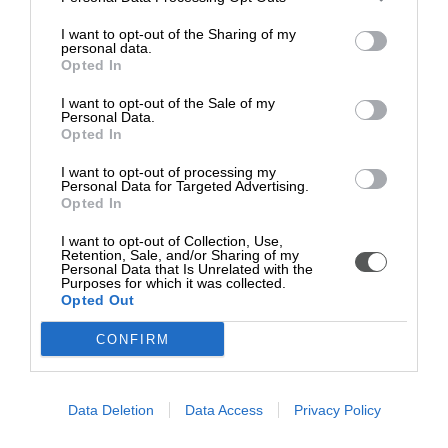
Llyfrgell Cwmbrân
Dyddiad: Dydd Iau, 31 Hydref
I want to opt-out of the Sharing of my
personal data.
Amser: 10am – 2pm
Opted In
Dysgwch fwy am ailgylchu yn
I want to opt-out of the Sale of my
Nhorfaen
https://www.torfaen.gov.uk/cy/RubbishAndRecyclin
Personal Data.
and-Recycling.aspx
Opted In
I want to opt-out of processing my
Diwygiwyd Diwethaf: 21/10/2024
Personal Data for Targeted Advertising.
Nôl i’r Brig
Opted In
I want to opt-out of Collection, Use,
Newyddion arall yn Amgylchedd a
Retention, Sale, and/or Sharing of my
Personal Data that Is Unrelated with the
Gwastraff
Purposes for which it was collected.
Opted Out
Casgliadau gwastraff swmpus mwy hyblyg
CONFIRM
10/07/2026
Ehangu ymgyrch Cystadlu â'ch Cymdogion
Data Deletion
Data Access
Privacy Policy
29/06/2026