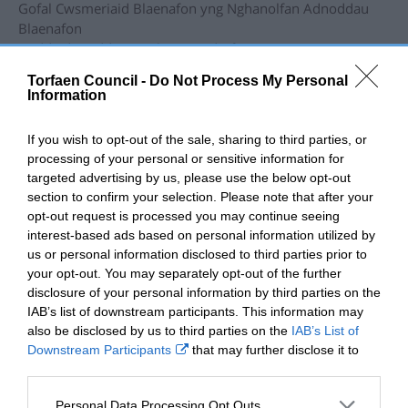
Gofal Cwsmeriaid Blaenafon yng Nghanolfan Adnoddau
Blaenafon
Dyddiad: Dydd Mawrth, 22 Hydref
Amser:10am – 2pm
Torfaen Council -
Do Not Process My Personal
Information
Marchnad Dan Do Pont-y-pŵl yn y Caffi Atgyweirio
Dyddiad: Dydd Mercher, 23 Hydref
If you wish to opt-out of the sale, sharing to third parties, or
Amser: 10am – 2pm
processing of your personal or sensitive information for
Llyfrgell Cwmbrân
targeted advertising by us, please use the below opt-out
Dyddiad: Dydd Iau, 24 Hydref
section to confirm your selection. Please note that after your
Amser: 10am – 2pm
opt-out request is processed you may continue seeing
interest-based ads based on personal information utilized by
Gofal Cwsmeriaid Blaenafon yng Nghanolfan Adnoddau
us or personal information disclosed to third parties prior to
Blaenafon
your opt-out. You may separately opt-out of the further
Dyddiad: Dydd Mawrth, 29 Hydref
disclosure of your personal information by third parties on the
Amser: 10am – 2pm
IAB’s list of downstream participants. This information may
also be disclosed by us to third parties on the
IAB’s List of
Marchnad Dan Do Pont-y-pŵl yn y Caffi Atgyweirio
Downstream Participants
that may further disclose it to
Dyddiad: Dydd Mercher, 30 Hydref
other third parties.
Amser: 10am – 2pm
Personal Data Processing Opt Outs