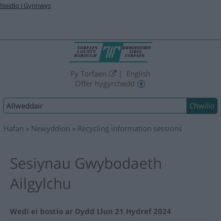
Neidio i Gynnwys
Fy Torfaen
English
Offer hygyrchedd
Chwilio:
Hafan
Newyddion
Recycling information sessions
Sesiynau Gwybodaeth
Ailgylchu
Wedi ei bostio ar Dydd Llun 21 Hydref 2024