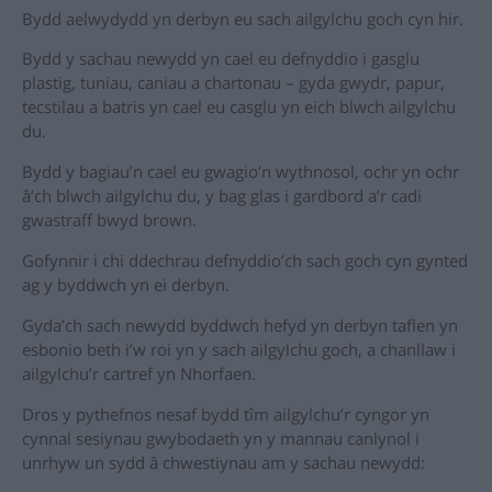
Bydd aelwydydd yn derbyn eu sach ailgylchu goch cyn hir.
Bydd y sachau newydd yn cael eu defnyddio i gasglu
plastig, tuniau, caniau a chartonau – gyda gwydr, papur,
tecstilau a batris yn cael eu casglu yn eich blwch ailgylchu
du.
Bydd y bagiau’n cael eu gwagio’n wythnosol, ochr yn ochr
â’ch blwch ailgylchu du, y bag glas i gardbord a’r cadi
gwastraff bwyd brown.
Gofynnir i chi ddechrau defnyddio’ch sach goch cyn gynted
ag y byddwch yn ei derbyn.
Gyda’ch sach newydd byddwch hefyd yn derbyn taflen yn
esbonio beth i’w roi yn y sach ailgylchu goch, a chanllaw i
ailgylchu’r cartref yn Nhorfaen.
Dros y pythefnos nesaf bydd tîm ailgylchu’r cyngor yn
cynnal sesiynau gwybodaeth yn y mannau canlynol i
unrhyw un sydd â chwestiynau am y sachau newydd: