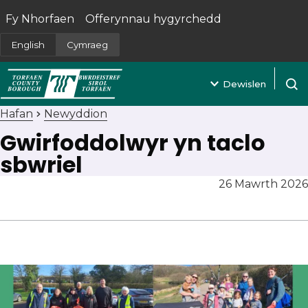
Fy Nhorfaen
Offerynnau hygyrchedd
(yn agor mewn tab newydd)
English
Cymraeg
Dewislen
Agor 
Hafan
Newyddion
Gwirfoddolwyr yn taclo
sbwriel
26 Mawrth 2026