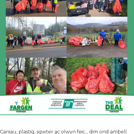
Caniau, plastig, sgwter ac olwyn feic... dim ond ambell