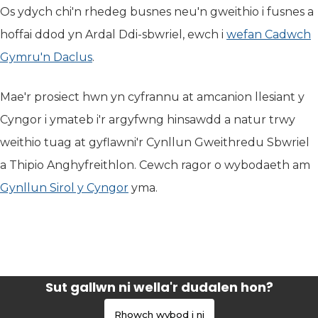
Os ydych chi'n rhedeg busnes neu'n gweithio i fusnes a
hoffai ddod yn Ardal Ddi-sbwriel, ewch i
wefan Cadwch
Gymru'n Daclus
(yn agor mewn tab newydd)
.
Mae'r prosiect hwn yn cyfrannu at amcanion llesiant y
Cyngor i ymateb i'r argyfwng hinsawdd a natur trwy
weithio tuag at gyflawni'r Cynllun Gweithredu Sbwriel
a Thipio Anghyfreithlon. Cewch ragor o wybodaeth am
Gynllun Sirol y Cyngor
yma.
Sut gallwn ni wella'r dudalen hon?
Rhowch wybod i ni