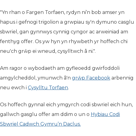
"Yn rhan o Fargen Torfaen, rydyn ni’n bob amser yn
hapus i gefnogi trigolion a grwpiau sy'n dymuno casglu
sbwriel, gan gynnwys cynnig cyngor ac arweiniad am
fenthyg offer. Os yw hyn yn rhywbeth yr hoffech chi
neu'ch grŵp ei wneud, cysylltwch â ni.".
Am ragor o wybodaeth am gyfleoedd gwirfoddoli
amgylcheddol, ymunwch â'n
grŵp Facebook
(yn agor 
arbennig
neu ewch i
Cysylltu Torfaen
(yn agor mewn tab newydd
.
Os hoffech gynnal eich ymgyrch codi sbwriel eich hun,
gallwch gasglu offer am ddim o un o
Hybiau Codi
Sbwriel Cadwch Gymru’n Daclus.