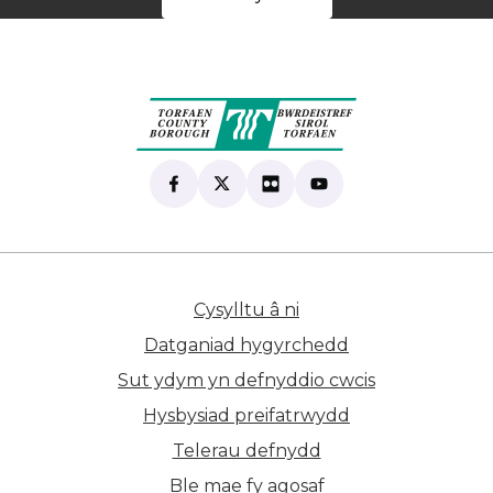
Find us on Facebook
(yn agor mewn tab newydd)
Follow us on X
(yn agor mewn tab newydd)
View our Flickr
(yn agor mewn tab newyd
Subscribe to our Yo
(yn agor mewn tab 
Cysylltu â ni
(yn agor mewn tab n
Datganiad hygyrchedd
Sut ydym yn defnyddio cwcis
Hysbysiad preifatrwydd
Telerau defnydd
Ble mae fy agosaf
(yn agor mewn ta