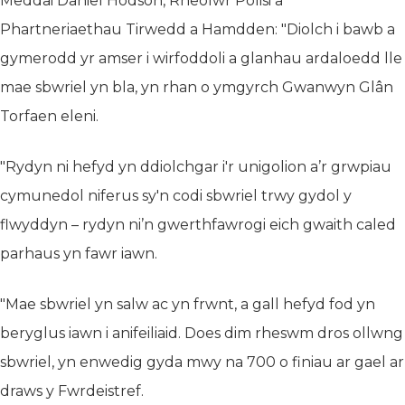
Meddai Daniel Hodson, Rheolwr Polisi a
Phartneriaethau Tirwedd a Hamdden: "Diolch i bawb a
gymerodd yr amser i wirfoddoli a glanhau ardaloedd lle
mae sbwriel yn bla, yn rhan o ymgyrch Gwanwyn Glân
Torfaen eleni.
"Rydyn ni hefyd yn ddiolchgar i'r unigolion a’r grwpiau
cymunedol niferus sy'n codi sbwriel trwy gydol y
flwyddyn – rydyn ni’n gwerthfawrogi eich gwaith caled
parhaus yn fawr iawn.
"Mae sbwriel yn salw ac yn frwnt, a gall hefyd fod yn
beryglus iawn i anifeiliaid. Does dim rheswm dros ollwng
sbwriel, yn enwedig gyda mwy na 700 o finiau ar gael ar
draws y Fwrdeistref.