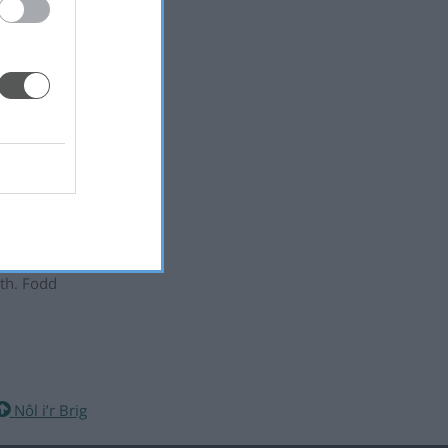
wyth,
leusterau
i'r gwaith
r gael ymhell
giad Cyfalaf
lfan
eth. Fodd
Nôl i’r Brig