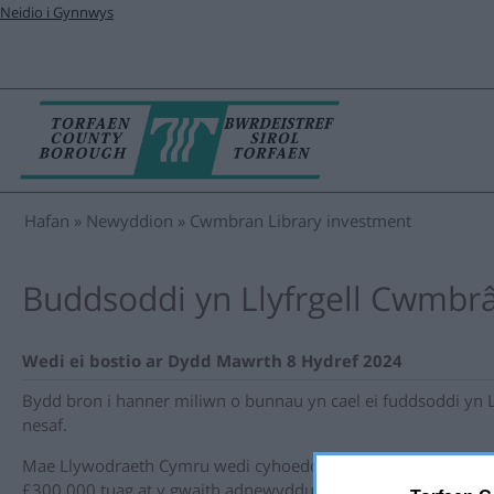
Neidio i Gynnwys
Hafan
Newyddion
Cwmbran Library investment
Buddsoddi yn Llyfrgell Cwmbr
Wedi ei bostio ar Dydd Mawrth 8 Hydref 2024
Bydd bron i hanner miliwn o bunnau yn cael ei fuddsoddi yn 
nesaf.
Mae Llywodraeth Cymru wedi cyhoeddi y bydd yn rhoi Grant 
£300,000 tuag at y gwaith adnewyddu, a bydd Cyngor Torfae