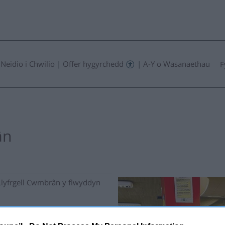
Neidio i Chwilio
|
Offer hygyrchedd
|
A-Y o Wasanaethau
F
ân
Llyfrgell Cwmbrân y flwyddyn
Cyfalaf Trawsnewid gwerth
n yn rhoi £127,000 ychwanegol.