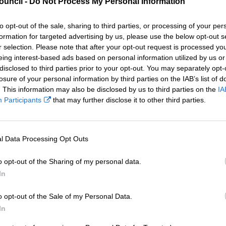
ouncil -
Do Not Process My Personal Information
l iddyn nhw gael eu harddangos
to opt-out of the sale, sharing to third parties, or processing of your per
formation for targeted advertising by us, please use the below opt-out s
wodraethu Corfforaethol ac
r selection. Please note that after your opt-out request is processed y
wych sydd eisoes yn cael ei
eing interest-based ads based on personal information utilized by us or
disclosed to third parties prior to your opt-out. You may separately opt-
losure of your personal information by third parties on the IAB’s list of
llen flynyddol a daeth llawer i
. This information may also be disclosed by us to third parties on the
IA
Participants
that may further disclose it to other third parties.
lpu i foderneiddio'r
’n gobeithio y bydd pobl yn
u eu barn amdanyn nhw gyda ni."
l Data Processing Opt Outs
nt: "Mae'r buddsoddiad Grant
o opt-out of the Sharing of my personal data.
gell Cwmbrân yn bennod newydd gyffrous i'r gymuned.
In
 gyfer dysgu gydol oes, ymgysylltu â'r cyhoedd, a thwf personol.
o opt-out of the Sale of my Personal Data.
nal ei rôl fel adnodd croesawgar a hygyrch i bawb. Edrychaf ymla
In
nfodol hwn."