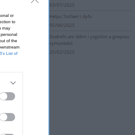
03/07/2025
sonal or
Helpu Torfaen i dyfu
ection to
05/06/2025
ou may
 personal
Dodrefn am ddim i ysgolion a grwpiau
out of the
cymunedol
 downstream
25/02/2025
B’s List of
 Bydd y
en at weld