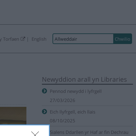
Chwilio:
y Torfaen
English
Newyddion arall yn Libraries
Pennod newydd i lyfrgell
27/03/2026
Eich llyfrgell, eich llais
08/10/2025
Sialens Ddarllen yr Haf ar fin Dechrau