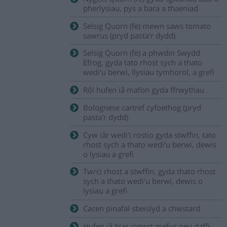
pherlysiau, pys a bara a thaeniad
Selsig Quorn (fe) mewn saws tomato
sawrus (pryd pasta'r dydd)
Selsig Quorn (fe) a phwdin Swydd
Efrog, gyda tato rhost sych a thato
wedi'u berwi, llysiau tymhorol, a grefi
Rôl hufen iâ mafon gyda ffrwythau
Bolognese cartref cyfoethog (pryd
pasta'r dydd)
Cyw iâr wedi'i rostio gyda stwffin, tato
rhost sych a thato wedi'u berwi, dewis
o lysiau a grefi
Twrci rhost a stwffin, gyda thato rhost
sych a thato wedi'u berwi, dewis o
lysiau a grefi
Cacen pinafal sbeislyd a chwstard
Hufen iâ blas iogwrt mefus neu daffi