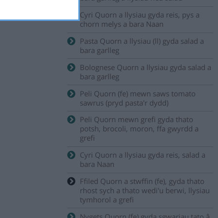
Cyri Quorn a llysiau gyda reis, pys a
chorn melys a bara Naan
Pasta Quorn a llysiau (ll) gyda salad a
bara garlleg
Bolognese Quorn a llysiau gyda salad a
bara garlleg
Peli Quorn (fe) mewn saws tomato
sawrus (pryd pasta'r dydd)
Peli Quorn mewn grefi gyda thato
potsh, brocoli, moron, ffa gwyrdd a
grefi
Cyri Quorn a llysiau gyda reis, salad a
bara Naan
Ffiled Quorn a stwffin (fe), gyda thato
rhost sych a thato wedi'u berwi, llysiau
tymhorol a grefi
Nygets Quorn (fe) gyda sgwariau tato â