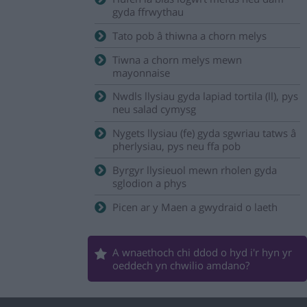
gyda ffrwythau
Tato pob â thiwna a chorn melys
Tiwna a chorn melys mewn
mayonnaise
Nwdls llysiau gyda lapiad tortila (ll), pys
neu salad cymysg
Nygets llysiau (fe) gyda sgwriau tatws â
pherlysiau, pys neu ffa pob
Byrgyr llysieuol mewn rholen gyda
sglodion a phys
Picen ar y Maen a gwydraid o laeth
A wnaethoch chi ddod o hyd i'r hyn yr
oeddech yn chwilio amdano?