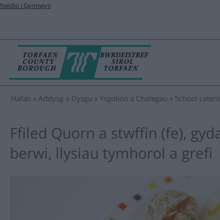
Neidio i Gynnwys
Hafan
Addysg a Dysgu
Ysgolion a Cholegau
School cateri
Ffiled Quorn a stwffin (fe), gy
berwi, llysiau tymhorol a grefi