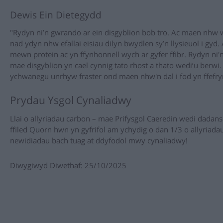
Dewis Ein Dietegydd
"Rydyn ni’n gwrando ar ein disgyblion bob tro. Ac maen nhw 
nad ydyn nhw efallai eisiau dilyn bwydlen sy’n llysieuol i gyd
mewn protein ac yn ffynhonnell wych ar gyfer ffibr. Rydyn ni'n
mae disgyblion yn cael cynnig tato rhost a thato wedi’u berwi.
ychwanegu unrhyw fraster ond maen nhw'n dal i fod yn ffefry
Prydau Ysgol Cynaliadwy
Llai o allyriadau carbon – mae Prifysgol Caeredin wedi dadans
ffiled Quorn hwn yn gyfrifol am ychydig o dan 1/3 o allyriada
newidiadau bach tuag at ddyfodol mwy cynaliadwy!
Diwygiwyd Diwethaf: 25/10/2025