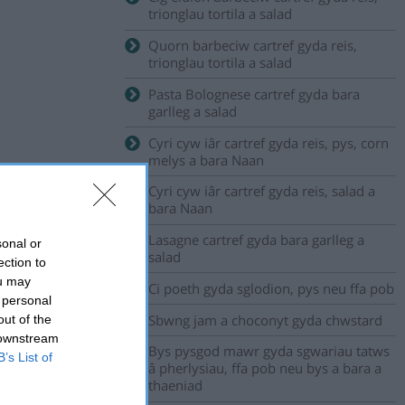
trionglau tortila a salad
Quorn barbeciw cartref gyda reis,
trionglau tortila a salad
Pasta Bolognese cartref gyda bara
garlleg a salad
Cyri cyw iâr cartref gyda reis, pys, corn
melys a bara Naan
Cyri cyw iâr cartref gyda reis, salad a
bara Naan
Lasagne cartref gyda bara garlleg a
sonal or
salad
ection to
ou may
Ci poeth gyda sglodion, pys neu ffa pob
 personal
Sbwng jam a choconyt gyda chwstard
out of the
 downstream
Bys pysgod mawr gyda sgwariau tatws
B’s List of
â pherlysiau, ffa pob neu bys a bara a
thaeniad