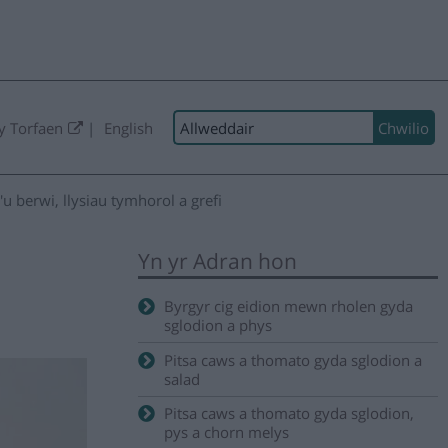
Chwilio:
y Torfaen
English
'u berwi, llysiau tymhorol a grefi
Yn yr Adran hon
Byrgyr cig eidion mewn rholen gyda
sglodion a phys
Pitsa caws a thomato gyda sglodion a
salad
Pitsa caws a thomato gyda sglodion,
pys a chorn melys