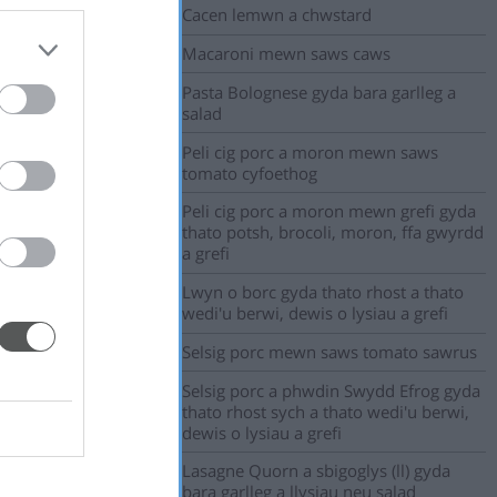
Cacen lemwn a chwstard
Macaroni mewn saws caws
Pasta Bolognese gyda bara garlleg a
salad
Peli cig porc a moron mewn saws
tomato cyfoethog
Peli cig porc a moron mewn grefi gyda
thato potsh, brocoli, moron, ffa gwyrdd
a grefi
Lwyn o borc gyda thato rhost a thato
wedi'u berwi, dewis o lysiau a grefi
Selsig porc mewn saws tomato sawrus
Selsig porc a phwdin Swydd Efrog gyda
thato rhost sych a thato wedi'u berwi,
dewis o lysiau a grefi
Lasagne Quorn a sbigoglys (ll) gyda
bara garlleg a llysiau neu salad