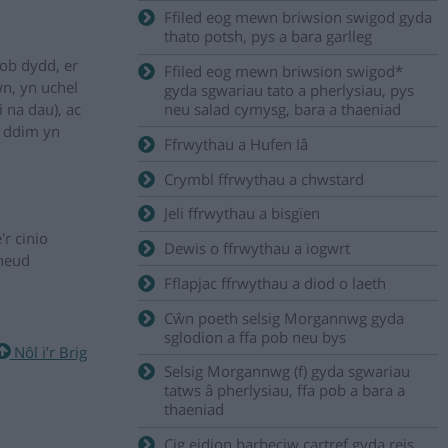
Ffiled eog mewn briwsion swigod gyda
thato potsh, pys a bara garlleg
ob dydd, er
Ffiled eog mewn briwsion swigod*
wn, yn uchel
gyda sgwariau tato a pherlysiau, pys
 na dau), ac
neu salad cymysg, bara a thaeniad
i ddim yn
Ffrwythau a Hufen Iâ
Crymbl ffrwythau a chwstard
Jeli ffrwythau a bisgïen
r cinio
Dewis o ffrwythau a iogwrt
wneud
Fflapjac ffrwythau a diod o laeth
Cŵn poeth selsig Morgannwg gyda
sglodion a ffa pob neu bys
Nôl i’r Brig
Selsig Morgannwg (f) gyda sgwariau
tatws â pherlysiau, ffa pob a bara a
thaeniad
Cig eidion barbeciw cartref gyda reis,