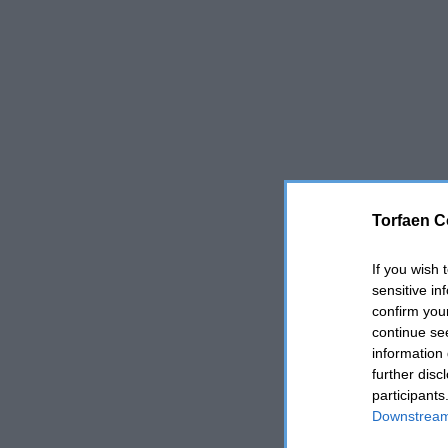
Torfaen C
If you wish 
sensitive in
confirm you
continue se
information 
further disc
participants
Downstream 