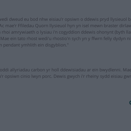
wedi dweud eu bod nhw eisiau’r opsiwn o ddewis pryd llysieuol b
. Ac mae'r Ffiledau Quorn llysieuol hyn yn isel mewn braster dirla
 rhoi amrywiaeth o lysiau i'n cogyddion ddewis ohonynt (byth llai
 Mae ein tato rhost wedi'u rhostio'n sych yn y ffwrn felly dydyn n
n pendant ymhlith ein disgyblion."
oddi allyriadau carbon yr holl ddewisiadau ar ein bwydlenni. Mae'
u'r opsiwn cinio lwyn porc. Dewis gwych i'r rheiny sydd eisiau g