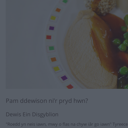
Pam ddewison ni’r pryd hwn?
Dewis Ein Disgyblion
"Roedd yn neis iawn, mwy o flas na chyw iâr go iawn" Tyreec