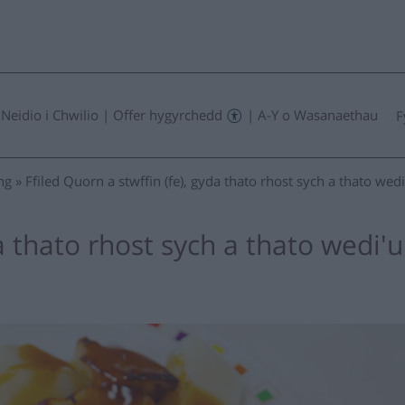
Neidio i Chwilio
|
Offer hygyrchedd
|
A-Y o Wasanaethau
F
ng
Ffiled Quorn a stwffin (fe), gyda thato rhost sych a thato wedi
da thato rhost sych a thato wedi'u