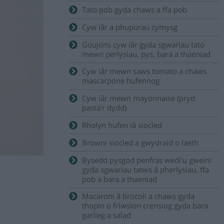
Tato pob gyda chaws a ffa pob
Cyw iâr a phupurau cymysg
Goujons cyw iâr gyda sgwariau tato
mewn perlysiau, pys, bara a thaeniad
Cyw iâr mewn saws tomato a chaws
mascarpone hufennog
Cyw iâr mewn mayonnaise (pryd
pasta'r dydd)
Rholyn hufen iâ siocled
Browni siocled a gwydraid o laeth
Bysedd pysgod penfras wedi'u gweini
gyda sgwariau tatws â pherlysiau, ffa
pob a bara a thaeniad
Macaroni â brocoli a chaws gyda
thopin o friwsion crensiog gyda bara
garlleg a salad