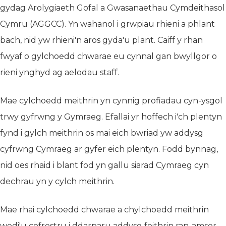
gydag Arolygiaeth Gofal a Gwasanaethau Cymdeithasol
Cymru (AGGCC). Yn wahanol i grwpiau rhieni a phlant
bach, nid yw rhieni'n aros gyda'u plant. Caiff y rhan
fwyaf o gylchoedd chwarae eu cynnal gan bwyllgor o
rieni ynghyd ag aelodau staff.
Mae cylchoedd meithrin yn cynnig profiadau cyn-ysgol
trwy gyfrwng y Gymraeg. Efallai yr hoffech i'ch plentyn
fynd i gylch meithrin os mai eich bwriad yw addysg
cyfrwng Cymraeg ar gyfer eich plentyn. Fodd bynnag,
nid oes rhaid i blant fod yn gallu siarad Cymraeg cyn
dechrau yn y cylch meithrin.
Mae rhai cylchoedd chwarae a chylchoedd meithrin
wedi'u cofrestru i ddarparu addysg feithrin ran-amser