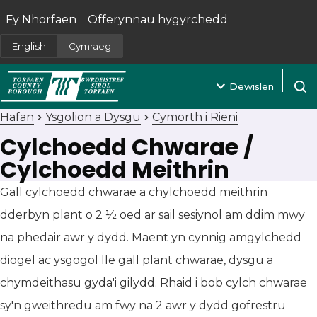
Fy Nhorfaen
Offerynnau hygyrchedd
(yn agor mewn tab newydd)
English
Cymraeg
Dewislen
Agor 
Hafan
Ysgolion a Dysgu
Cymorth i Rieni
Cylchoedd Chwarae /
Cylchoedd Meithrin
Gall cylchoedd chwarae a chylchoedd meithrin
dderbyn plant o 2 ½ oed ar sail sesiynol am ddim mwy
na phedair awr y dydd. Maent yn cynnig amgylchedd
diogel ac ysgogol lle gall plant chwarae, dysgu a
chymdeithasu gyda'i gilydd. Rhaid i bob cylch chwarae
sy'n gweithredu am fwy na 2 awr y dydd gofrestru