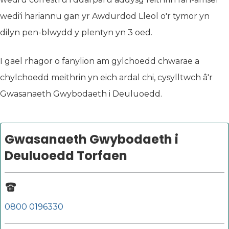
wedi'i hariannu gan yr Awdurdod Lleol o'r tymor yn
dilyn pen-blwydd y plentyn yn 3 oed.
I gael rhagor o fanylion am gylchoedd chwarae a
chylchoedd meithrin yn eich ardal chi, cysylltwch â'r
Gwasanaeth Gwybodaeth i Deuluoedd.
Gwasanaeth Gwybodaeth i
Deuluoedd Torfaen
0800 0196330