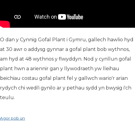
O dan y Cynnig Gofal Plant i Gymru, gallech hawlio hyd
at 30 awr o addysg gynnar a gofal plant bob wythnos,
am hyd at 48 wythnos y flwyddyn. Nod y cynllun gofal
plant hwn a ariennir gan y llywodraeth yw lleihau
beichiau costau gofal plant fel y gallwch wario'r arian
rydych chi wedi'i gynilo ar y pethau sydd yn bwysig i'ch
teulu.
Agor pob un