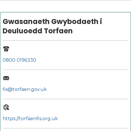
Gwasanaeth Gwybodaeth i
Deuluoedd Torfaen
0800 0196330
fis@torfaen.gov.uk
https://torfaenfis.org.uk