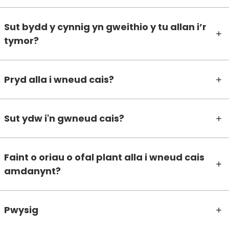
Sut bydd y cynnig yn gweithio y tu allan i’r
tymor?
Pryd alla i wneud cais?
Sut ydw i'n gwneud cais?
Faint o oriau o ofal plant alla i wneud cais
amdanynt?
Pwysig