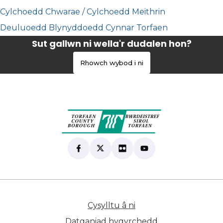
Cylchoedd Chwarae / Cylchoedd Meithrin
Deuluoedd Blynyddoedd Cynnar Torfaen
Sut gallwn ni wella'r dudalen hon?
Rhowch wybod i ni
Find us on Facebook
(yn agor mewn tab newydd)
Follow us on X
(yn agor mewn tab newydd)
View our Flickr
(yn agor mewn tab newyd
Subscribe to our Yo
(yn agor mewn tab 
Cysylltu â ni
(yn agor mewn tab n
Datganiad hygyrchedd