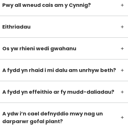
Pwy all wneud cais am y Cynnig?
Eithriadau
Os yw rhieni wedi gwahanu
A fydd yn rhaid i mi dalu am unrhyw beth?
A fydd yn effeithio ar fy mudd-daliadau?
A ydw i’n cael defnyddio mwy nag un
darparwr gofal plant?