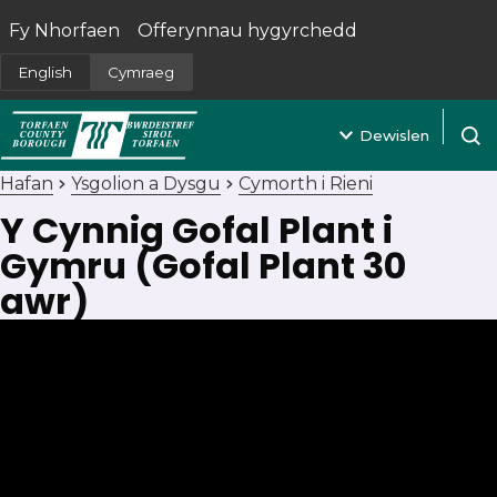
Fy Nhorfaen
Offerynnau hygyrchedd
(yn agor mewn tab newydd)
English
Cymraeg
Dewislen
Agor 
Hafan
Ysgolion a Dysgu
Cymorth i Rieni
Y Cynnig Gofal Plant i
Gymru (Gofal Plant 30
awr)