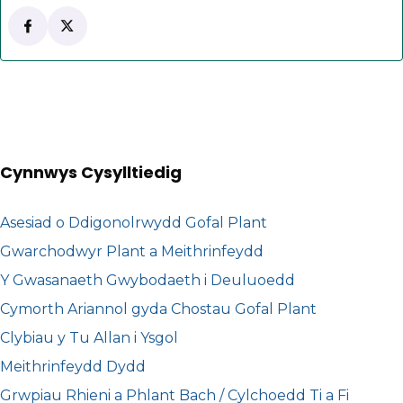
Follow Torfaen FIS on Facebook
(yn agor mewn tab newydd)
Follow Torfaen FIS on X
(yn agor mewn tab newydd)
Cynnwys Cysylltiedig
Asesiad o Ddigonolrwydd Gofal Plant
Gwarchodwyr Plant a Meithrinfeydd
Y Gwasanaeth Gwybodaeth i Deuluoedd
Cymorth Ariannol gyda Chostau Gofal Plant
Clybiau y Tu Allan i Ysgol
Meithrinfeydd Dydd
Grwpiau Rhieni a Phlant Bach / Cylchoedd Ti a Fi