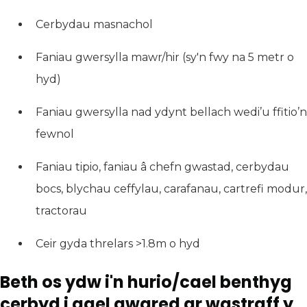
Cerbydau masnachol
Faniau gwersylla mawr/hir (sy'n fwy na 5 metr o
hyd)
Faniau gwersylla nad ydynt bellach wedi’u ffitio’n
fewnol
Faniau tipio, faniau â chefn gwastad, cerbydau
bocs, blychau ceffylau, carafanau, cartrefi modur,
tractorau
Ceir gyda threlars >1.8m o hyd
Beth os ydw i'n hurio/cael benthyg
cerbyd i gael gwared ar wastraff y