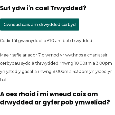
Sut ydw i'n cael Trwydded?
Gwneud cais am drwydded cerbyd
(yn agor mewn tab newydd)
Codir tâl gweinyddol o £10 am bob trwydded .
Mae'r safle ar agor 7 diwrnod yr wythnos a chaniateir
cerbydau sydd â thrwydded rhwng 10.00am a 3.00pm
yn ystod y gaeaf a rhwng 8:00am a 4:30pm yn ystod yr
haf.
A oes rhaid i mi wneud cais am
drwydded ar gyfer pob ymweliad?