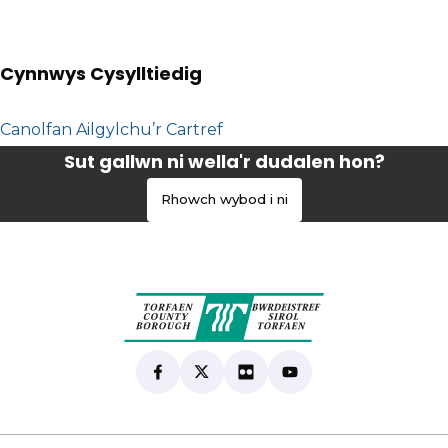
Cynnwys Cysylltiedig
Canolfan Ailgylchu’r Cartref
Sut gallwn ni wella'r dudalen hon?
Rhowch wybod i ni
Find us on Facebook
(yn agor mewn tab newydd)
Follow us on X
(yn agor mewn tab newydd)
View our Flickr
(yn agor mewn tab newyd
Subscribe to our Yo
(yn agor mewn tab 