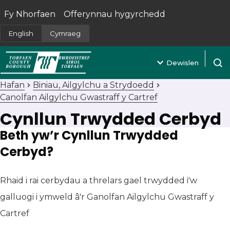
Fy Nhorfaen
Offerynnau hygyrchedd
(yn agor mewn tab newydd)
English
Cymraeg
Dewislen
Agor 
Hafan
Biniau, Ailgylchu a Strydoedd
Canolfan Ailgylchu Gwastraff y Cartref
Cynllun Trwydded Cerbyd
Beth yw’r Cynllun Trwydded
Cerbyd?
Rhaid i rai cerbydau a threlars gael trwydded i'w
galluogi i ymweld â'r Ganolfan Ailgylchu Gwastraff y
Cartref