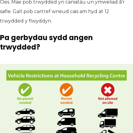
Oes. Mae pob trwydded yn caniatáu un ymweliad â'r
safle. Gall pob cartref wneud cais am hyd at 12
trwydded y flwyddyn.
Pa gerbydau sydd angen
trwydded?