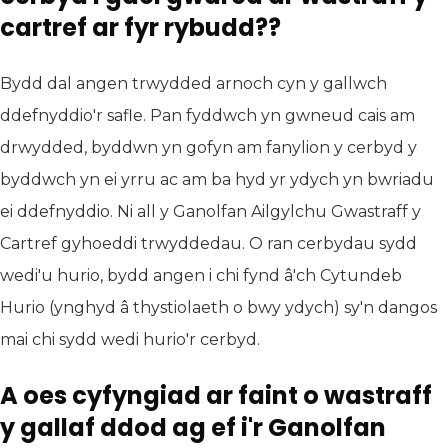
cartref ar fyr rybudd??
Bydd dal angen trwydded arnoch cyn y gallwch
ddefnyddio'r safle. Pan fyddwch yn gwneud cais am
drwydded, byddwn yn gofyn am fanylion y cerbyd y
byddwch yn ei yrru ac am ba hyd yr ydych yn bwriadu
ei ddefnyddio. Ni all y Ganolfan Ailgylchu Gwastraff y
Cartref gyhoeddi trwyddedau. O ran cerbydau sydd
wedi'u hurio, bydd angen i chi fynd â'ch Cytundeb
Hurio (ynghyd â thystiolaeth o bwy ydych) sy'n dangos
mai chi sydd wedi hurio'r cerbyd.
A oes cyfyngiad ar faint o wastraff
y gallaf ddod ag ef i'r Ganolfan