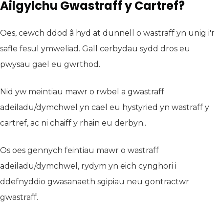
Ailgylchu Gwastraff y Cartref?
Oes, cewch ddod â hyd at dunnell o wastraff yn unig i'r
safle fesul ymweliad. Gall cerbydau sydd dros eu
pwysau gael eu gwrthod.
Nid yw meintiau mawr o rwbel a gwastraff
adeiladu/dymchwel yn cael eu hystyried yn wastraff y
cartref, ac ni chaiff y rhain eu derbyn..
Os oes gennych feintiau mawr o wastraff
adeiladu/dymchwel, rydym yn eich cynghori i
ddefnyddio gwasanaeth sgipiau neu gontractwr
gwastraff.