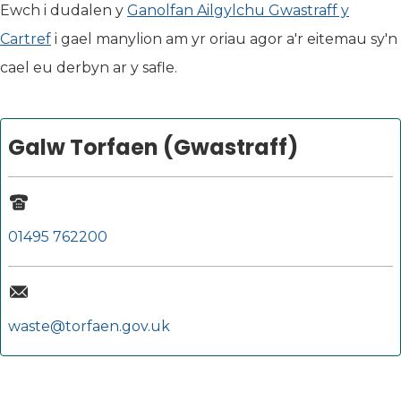
Ewch i dudalen y
Ganolfan Ailgylchu Gwastraff y
Cartref
i gael manylion am yr oriau agor a'r eitemau sy'n
cael eu derbyn ar y safle.
Galw Torfaen (Gwastraff)
01495 762200
waste@torfaen.gov.uk