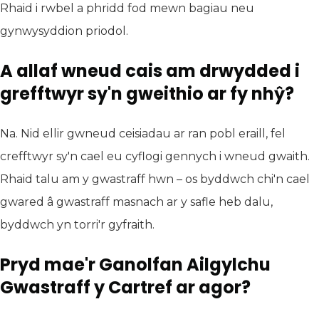
Rhaid i rwbel a phridd fod mewn bagiau neu
gynwysyddion priodol.
A allaf wneud cais am drwydded i
grefftwyr sy'n gweithio ar fy nhŷ?
Na. Nid ellir gwneud ceisiadau ar ran pobl eraill, fel
crefftwyr sy'n cael eu cyflogi gennych i wneud gwaith.
Rhaid talu am y gwastraff hwn – os byddwch chi'n cael
gwared â gwastraff masnach ar y safle heb dalu,
byddwch yn torri'r gyfraith.
Pryd mae'r Ganolfan Ailgylchu
Gwastraff y Cartref ar agor?