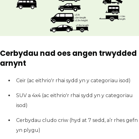
Cerbydau nad oes angen trwydded
arnynt
Ceir (ac eithrio'r rhai sydd yn y categorïau isod)
SUV a 4x4 (ac eithrio'r rhai sydd yn y categorïau
isod)
Cerbydau cludo criw (hyd at 7 sedd, a’r rhes gefn
yn plygu)