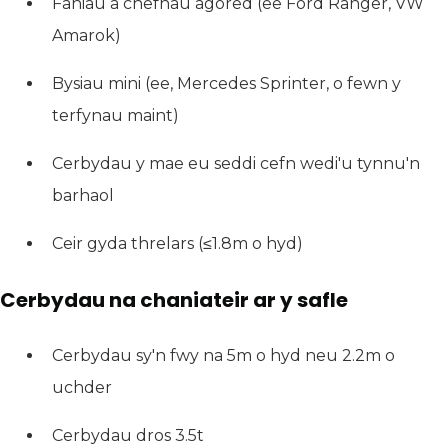
Faniau â chefnau agored (ee Ford Ranger, VW
Amarok)
Bysiau mini (ee, Mercedes Sprinter, o fewn y
terfynau maint)
Cerbydau y mae eu seddi cefn wedi'u tynnu'n
barhaol
Ceir gyda threlars (≤1.8m o hyd)
Cerbydau na chaniateir ar y safle
Cerbydau sy'n fwy na 5m o hyd neu 2.2m o
uchder
Cerbydau dros 3.5t