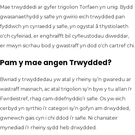
Mae trwyddedi ar gyfer trigolion Torfaen yn unig. Bydd
gwasanaethydd y safle yn gwirio eich trwydded pan
fyddwch yn cyrraedd y safle, yn ogystal â thystiolaeth
o'ch cyfeiriad, er enghraifft bil cyfleustodau diweddar,
er mwyn sicrhau bod y gwastraff yn dod o'ch cartref chi.
Pam y mae angen Trwydded?
Bwriad y trwyddedau yw atal y rheiny sy’n gwaredu ar
wastraff masnach, ac atal trigolion sy’n byw y tu allan i'r
Fwrdeistref, rhag cam-ddefnyddio’r safle. Os yw eich
cerbyd yn syrthio i’r categori sy’n gofyn am drwydded,
gwnewch gais cyn i chi ddod i’r safle. Ni chaniateir
mynediad i’r rheiny sydd heb drwydded.