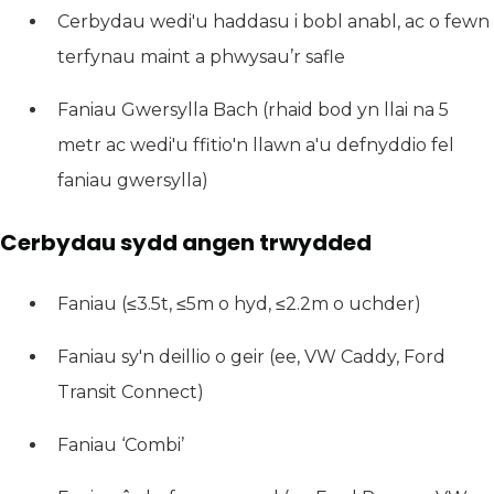
Cerbydau wedi'u haddasu i bobl anabl, ac o fewn
terfynau maint a phwysau’r safle
Faniau Gwersylla Bach (rhaid bod yn llai na 5
metr ac wedi'u ffitio'n llawn a'u defnyddio fel
faniau gwersylla)
Cerbydau sydd angen trwydded
Faniau (≤3.5t, ≤5m o hyd, ≤2.2m o uchder)
Faniau sy'n deillio o geir (ee, VW Caddy, Ford
Transit Connect)
Faniau ‘Combi’