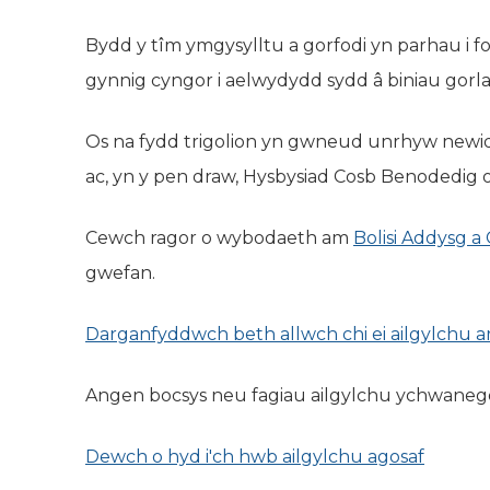
Bydd y tîm ymgysylltu a gorfodi yn parhau i fon
gynnig cyngor i aelwydydd sydd â biniau gorl
Os na fydd trigolion yn gwneud unrhyw newidi
ac, yn y pen draw, Hysbysiad Cosb Benodedig o
Cewch ragor o wybodaeth am
Bolisi Addysg a
gwefan.
Darganfyddwch beth allwch chi ei ailgylchu a
Angen bocsys neu fagiau ailgylchu ychwaneg
Dewch o hyd i'ch hwb ailgylchu agosaf
(yn ag