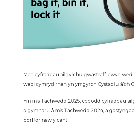
Mae cyfraddau ailgylchu gwastraff bwyd wedi co
wedi cymryd rhan yn ymgyrch Cystadlu â’ch 
Ym mis Tachwedd 2025, cododd cyfraddau ail
o gymharu â mis Tachwedd 2024, a gostyngodd
porffor naw y cant.