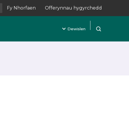
Fy Nhorfaen
Offerynnau hygyrchedd
(yn agor mewn tab newydd)
Dewislen
Agor chwilio