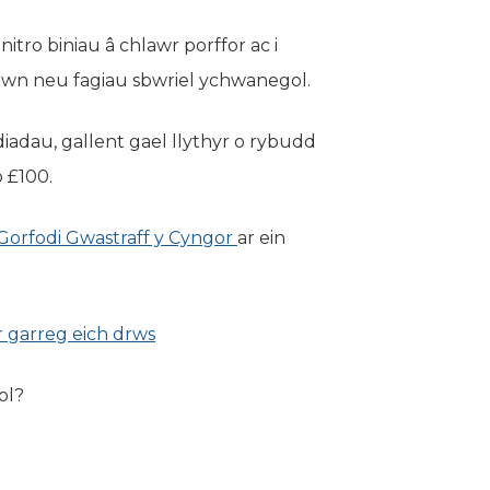
itro biniau â chlawr porffor ac i
awn neu fagiau sbwriel ychwanegol.
adau, gallent gael llythyr o rybudd
 £100.
 Gorfodi Gwastraff y Cyngor
(yn agor mewn tab newydd)
ar ein
r garreg eich drws
(yn agor mewn tab newydd)
ol?
or mewn tab newydd)