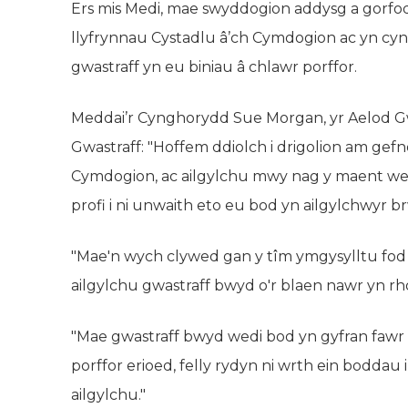
Ers mis Medi, mae swyddogion addysg a gorfod
llyfrynnau Cystadlu â’ch Cymdogion ac yn cyngh
gwastraff yn eu biniau â chlawr porffor.
Meddai’r Cynghorydd Sue Morgan, yr Aelod G
Gwastraff: "Hoffem ddiolch i drigolion am gef
Cymdogion, ac ailgylchu mwy nag y maent wed
profi i ni unwaith eto eu bod yn ailgylchwyr b
"Mae'n wych clywed gan y tîm ymgysylltu fod 
ailgylchu gwastraff bwyd o'r blaen nawr yn rhoi
"Mae gwastraff bwyd wedi bod yn gyfran fawr o
porffor erioed, felly rydyn ni wrth ein boddau 
ailgylchu."