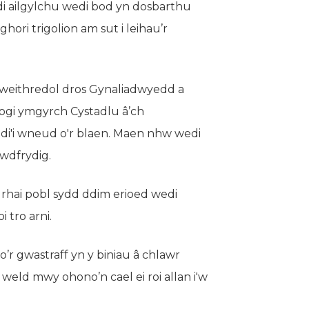
i ailgylchu wedi bod yn dosbarthu
ori trigolion am sut i leihau’r
weithredol dros Gynaliadwyedd a
nogi ymgyrch Cystadlu â’ch
i'i wneud o'r blaen. Maen nhw wedi
rwdfrydig.
rhai pobl sydd ddim erioed wedi
 tro arni.
’r gwastraff yn y biniau â chlawr
i weld mwy ohono’n cael ei roi allan i'w