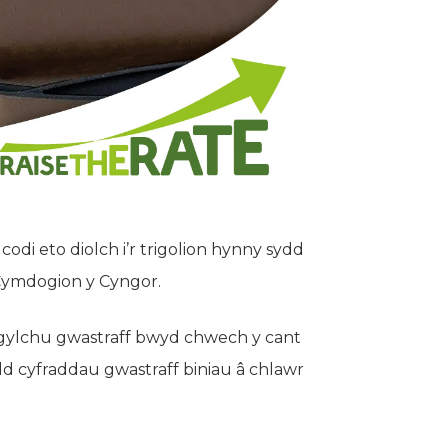
di eto diolch i’r trigolion hynny sydd
Cymdogion y Cyngor.
gylchu gwastraff bwyd chwech y cant
 cyfraddau gwastraff biniau â chlawr