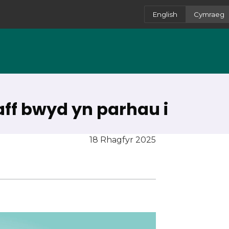
English
Cymraeg
ff bwyd yn parhau i
18 Rhagfyr 2025