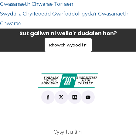
Gwasanaeth Chwarae Torfaen
Swyddi a Chyfleoedd Gwirfoddoli gyda'r Gwasanaeth
Chwarae
Sut gallwn ni wella'r dudalen hon?
Rhowch wybod i ni
Find us on Facebook
(yn agor mewn tab newydd)
Follow us on X
(yn agor mewn tab newydd)
View our Flickr
(yn agor mewn tab newyd
Subscribe to our Yo
(yn agor mewn tab 
Cysylltu â ni
(yn agor mewn tab n