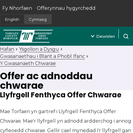
Fy Nhorfaen
Offerynnau hygyrchedd
(yn agor mewn tab newydd)
English
Cymraeg
Dewislen
Agor 
Hafan
Ysgolion a Dysgu
Gwasanaethau i Blant a Phobl Ifanc
Y Gwasanaeth Chwarae
Offer ac adnoddau
chwarae
Llyfrgell Fenthyca Offer Chwarae
Mae Torfaen yn gartref i Llyfrgell Fenthyca Offer
Chwarae. Mae'r llyfrgell yn adnodd ardderchog i annog
cyfleoedd chwarae. Gellir cael mynediad i'r llyfrgell gan