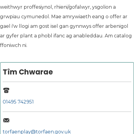
weithwyr proffesiynol, rhieni/gofalwyr, ysgolion a
grwpiau cymunedol. Mae amrywiaeth eang o offer ar
gael i'w llogi am gost isel gan gynnwys offer arbenigol
ar gyfer plant a phobl ifanc ag anableddau. Am catalog
ffoniwch ni.
Tîm Chwarae
01495 742951
torfaenplay@torfaen.gov.uk