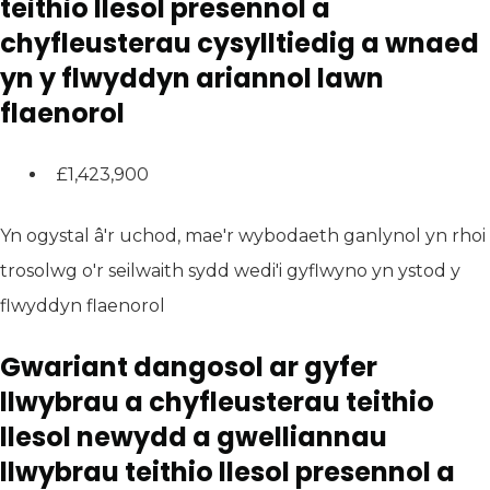
teithio llesol presennol a
chyfleusterau cysylltiedig a wnaed
yn y flwyddyn ariannol lawn
flaenorol
£1,423,900
Yn ogystal â'r uchod, mae'r wybodaeth ganlynol yn rhoi
trosolwg o'r seilwaith sydd wedi'i gyflwyno yn ystod y
flwyddyn flaenorol
Gwariant dangosol ar gyfer
llwybrau a chyfleusterau teithio
llesol newydd a gwelliannau
llwybrau teithio llesol presennol a