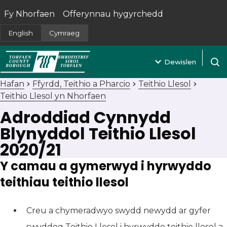
Fy Nhorfaen
Offerynnau hygyrchedd
(yn agor mewn tab newydd)
English
Cymraeg
Dewislen
Agor 
Hafan
Ffyrdd, Teithio a Pharcio
Teithio Llesol
Teithio Llesol yn Nhorfaen
Adroddiad Cynnydd
Blynyddol Teithio Llesol
2020/21
Y camau a gymerwyd i hyrwyddo
teithiau teithio llesol
Creu a chymeradwyo swydd newydd ar gyfer
swyddog Teithio Llesol i hyrwyddo teithio llesol a