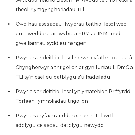
rheoli'r ymgynghoriadau TLl
Cwblhau asesiadau llwybrau teithio llesol wedi
eu diweddaru ar lwybrau ERM ac INM i nodi
gwelliannau sydd eu hangen
Pwyslais ar deithio llesol mewn cyfathrebiadau â
Chynghorwyr a thrigolion ar gynlluniau LlDmC a
TLl sy'n cael eu datblygu a'u hadeiladu
Pwyslais ar deithio llesol yn ymatebion Priffyrdd
Torfaen i ymholiadau trigolion
Pwyslais cryfach ar ddarpariaeth TLl wrth
adolygu ceisiadau datblygu newydd