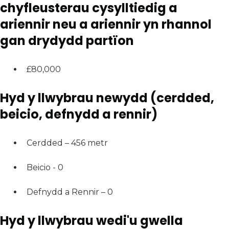
chyfleusterau cysylltiedig a
ariennir neu a ariennir yn rhannol
gan drydydd partïon
£80,000
Hyd y llwybrau newydd (cerdded,
beicio, defnydd a rennir)
Cerdded – 456 metr
Beicio - 0
Defnydd a Rennir – 0
Hyd y llwybrau wedi'u gwella