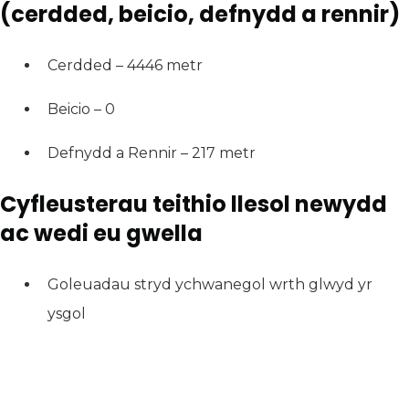
(cerdded, beicio, defnydd a rennir)
Cerdded – 4446 metr
Beicio – 0
Defnydd a Rennir – 217 metr
Cyfleusterau teithio llesol newydd
ac wedi eu gwella
Goleuadau stryd ychwanegol wrth glwyd yr
ysgol