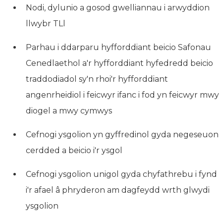
Nodi, dylunio a gosod gwelliannau i arwyddion
llwybr TLl
Parhau i ddarparu hyfforddiant beicio Safonau
Cenedlaethol a'r hyfforddiant hyfedredd beicio
traddodiadol sy'n rhoi'r hyfforddiant
angenrheidiol i feicwyr ifanc i fod yn feicwyr mwy
diogel a mwy cymwys
Cefnogi ysgolion yn gyffredinol gyda negeseuon
cerdded a beicio i'r ysgol
Cefnogi ysgolion unigol gyda chyfathrebu i fynd
i'r afael â phryderon am dagfeydd wrth glwydi
ysgolion