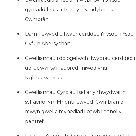
gynradd leol a'r Parc yn Sandybrook,
Cwmbrân
Darn newydd o lwybr cerdded i'r ysgol i Ysgol
Gyfun Abersychan.
Gwelliannau i ddiogelwch llwybrau cerdded i
gerddwyr sy'n agored i niwed yng
Nghroesyceiliog.
Gwelliannau Cyrbiau Isel ar y rhwydwaith
sylfaenol ym Mhontnewydd, Cwmbrân er
mwyn gwella mynediad i bawb i ganol y
pentref.
Parhau â'r gwaith dylunio ar rwydwaith TLl