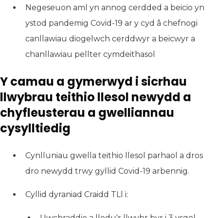
Negeseuon aml yn annog cerdded a beicio yn
ystod pandemig Covid-19 ar y cyd â chefnogi
canllawiau diogelwch cerddwyr a beicwyr a
chanllawiau pellter cymdeithasol
Y camau a gymerwyd i sicrhau
llwybrau teithio llesol newydd a
chyfleusterau a gwelliannau
cysylltiedig
Cynlluniau gwella teithio llesol parhaol a dros
dro newydd trwy gyllid Covid-19 arbennig.
Cyllid dyraniad Craidd TLl i:
Uwchraddio a lledu'r llwybr byr i 3 ysgol