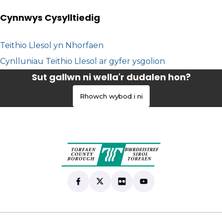
Cynnwys Cysylltiedig
Teithio Llesol yn Nhorfaen
Cynlluniau Teithio Llesol ar gyfer ysgolion
Sut gallwn ni wella'r dudalen hon?
Rhowch wybod i ni
Find us on Facebook
(yn agor mewn tab newydd)
Follow us on X
(yn agor mewn tab newydd)
View our Flickr
(yn agor mewn tab newyd
Subscribe to our Yo
(yn agor mewn tab 