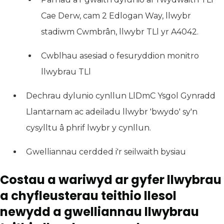
Cae Derw, cam 2 Edlogan Way, llwybr
stadiwm Cwmbrân, llwybr TLl yr A4042.
Cwblhau asesiad o fesuryddion monitro
llwybrau TLl
Dechrau dylunio cynllun LlDmC Ysgol Gynradd
Llantarnam ac adeiladu llwybr 'bwydo' sy'n
cysylltu â phrif lwybr y cynllun.
Gwelliannau cerdded i'r seilwaith bysiau
Costau a wariwyd ar gyfer llwybrau
a chyfleusterau teithio llesol
newydd a gwelliannau llwybrau