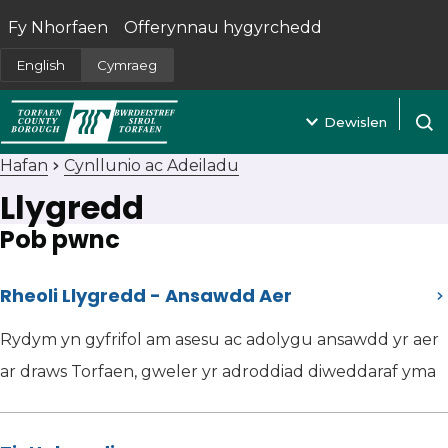
Fy Nhorfaen
Offerynnau hygyrchedd
(yn agor mewn tab newydd)
English
Cymraeg
Dewislen
Agor 
Hafan
Cynllunio ac Adeiladu
Llygredd
Pob pwnc
Rheoli Llygredd - Ansawdd Aer
Rydym yn gyfrifol am asesu ac adolygu ansawdd yr aer
ar draws Torfaen, gweler yr adroddiad diweddaraf yma