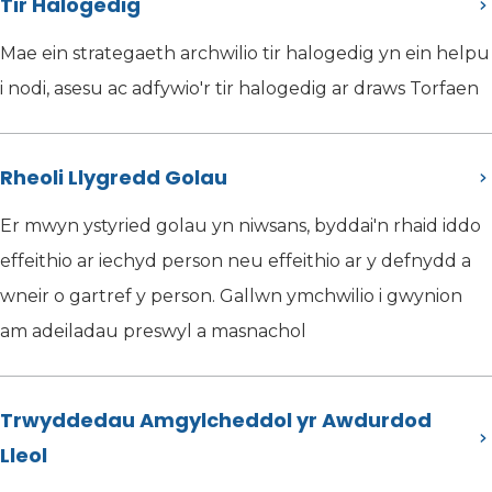
Tir Halogedig
Mae ein strategaeth archwilio tir halogedig yn ein helpu
i nodi, asesu ac adfywio'r tir halogedig ar draws Torfaen
Rheoli Llygredd Golau
Er mwyn ystyried golau yn niwsans, byddai'n rhaid iddo
effeithio ar iechyd person neu effeithio ar y defnydd a
wneir o gartref y person. Gallwn ymchwilio i gwynion
am adeiladau preswyl a masnachol
Trwyddedau Amgylcheddol yr Awdurdod
Lleol