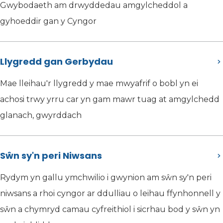
Gwybodaeth am drwyddedau amgylcheddol a
gyhoeddir gan y Cyngor
Llygredd gan Gerbydau
Mae lleihau'r llygredd y mae mwyafrif o bobl yn ei
achosi trwy yrru car yn gam mawr tuag at amgylchedd
glanach, gwyrddach
Sŵn sy'n peri Niwsans
Rydym yn gallu ymchwilio i gwynion am sŵn sy'n peri
niwsans a rhoi cyngor ar ddulliau o leihau ffynhonnell y
sŵn a chymryd camau cyfreithiol i sicrhau bod y sŵn yn