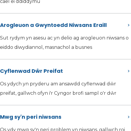
cael ei ddiddymu
Arogleuon a Gwyntoedd Niwsans Eraill
Sut rydym yn asesu ac yn delio ag arogleuon niwsans o
eiddo diwydiannol, masnachol a busnes
Cyflenwad Dŵr Preifat
Os ydych yn pryderu am ansawdd cyflenwad dŵr
preifat, gallwch ofyn i'r Cyngor brofi sampl o'r dŵr
Mwg sy'n peri niwsans
Os ydy mwg sy'n peri problem yn niwsans, gallwch roi