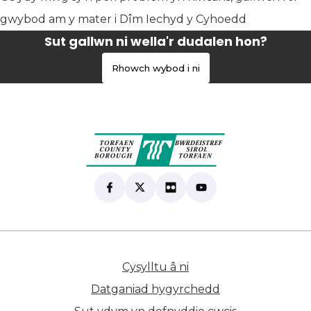
gwybod am y mater i Dîm Iechyd y Cyhoedd
Sut gallwn ni wella'r dudalen hon?
Rhowch wybod i ni
Find us on Facebook
(yn agor mewn tab newydd)
Follow us on X
(yn agor mewn tab newydd)
View our Flickr
(yn agor mewn tab newyd
Subscribe to our Yo
(yn agor mewn tab 
Cysylltu â ni
(yn agor mewn tab n
Datganiad hygyrchedd