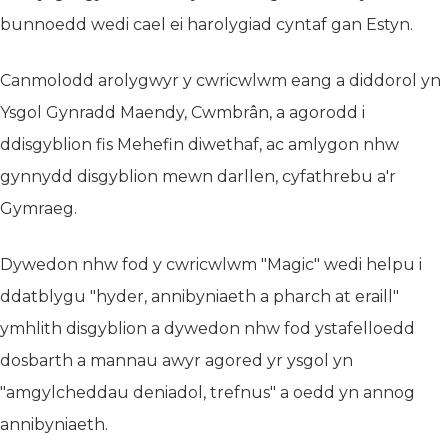
bunnoedd wedi cael ei harolygiad cyntaf gan Estyn.
Canmolodd arolygwyr y cwricwlwm eang a diddorol yn
Ysgol Gynradd Maendy, Cwmbrân, a agorodd i
ddisgyblion fis Mehefin diwethaf, ac amlygon nhw
gynnydd disgyblion mewn darllen, cyfathrebu a'r
Gymraeg.
Dywedon nhw fod y cwricwlwm "Magic" wedi helpu i
ddatblygu "hyder, annibyniaeth a pharch at eraill"
ymhlith disgyblion a dywedon nhw fod ystafelloedd
dosbarth a mannau awyr agored yr ysgol yn
"amgylcheddau deniadol, trefnus" a oedd yn annog
annibyniaeth.