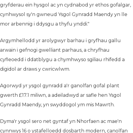
gryfderau ein hysgol ac yn cydnabod yr ethos gofalgar,
cynhwysol sy'n gwneud Ysgol Gynradd Maendy yn lle
mor arbennig i ddysgu a thyfu ynddi."
Argymhellodd yr arolygwyr barhau i gryfhau gallu
arwain i gefnogi gwelliant parhaus, a chryfhau
cyfleoedd i ddatblygu a chymhwyso sgiliau rhifedd a
digidol ar draws y cwricwlwm.
Agorwyd yr ysgol gynradd a'r ganolfan gofal plant
gwerth £17.1 miliwn, a adeiladwyd ar safle hen Ysgol
Gynradd Maendy, yn swyddogol ym mis Mawrth.
Dyma'r ysgol sero net gyntaf yn Nhorfaen ac mae'n
cynnwys 16 o ystafelloedd dosbarth modern, canolfan