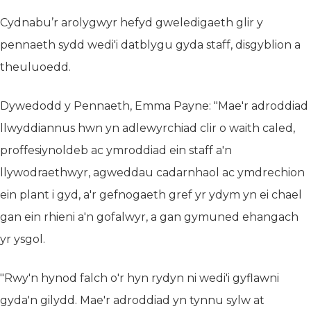
Cydnabu’r arolygwyr hefyd gweledigaeth glir y
pennaeth sydd wedi'i datblygu gyda staff, disgyblion a
theuluoedd.
Dywedodd y Pennaeth, Emma Payne: "Mae'r adroddiad
llwyddiannus hwn yn adlewyrchiad clir o waith caled,
proffesiynoldeb ac ymroddiad ein staff a'n
llywodraethwyr, agweddau cadarnhaol ac ymdrechion
ein plant i gyd, a'r gefnogaeth gref yr ydym yn ei chael
gan ein rhieni a'n gofalwyr, a gan gymuned ehangach
yr ysgol.
"Rwy'n hynod falch o'r hyn rydyn ni wedi'i gyflawni
gyda'n gilydd. Mae'r adroddiad yn tynnu sylw at