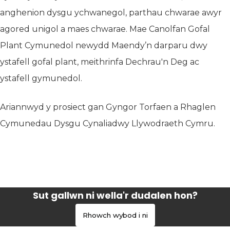
anghenion dysgu ychwanegol, parthau chwarae awyr
agored unigol a maes chwarae. Mae Canolfan Gofal
Plant Cymunedol newydd Maendy’n darparu dwy
ystafell gofal plant, meithrinfa Dechrau'n Deg ac
ystafell gymunedol.
Ariannwyd y prosiect gan Gyngor Torfaen a Rhaglen
Cymunedau Dysgu Cynaliadwy Llywodraeth Cymru.
Sut gallwn ni wella'r dudalen hon?
Rhowch wybod i ni