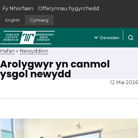
Fy Nhorfaen
Offerynnau hygyrchedd
(yn agor mewn tab newydd)
English
Cymraeg
Dewislen
Agor 
Hafan
Newyddion
Arolygwyr yn canmol
ysgol newydd
12 Mai 2026