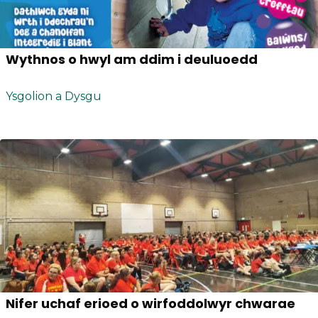
Wythnos o hwyl am ddim i deuluoedd
Ysgolion a Dysgu
Nifer uchaf erioed o wirfoddolwyr chwarae