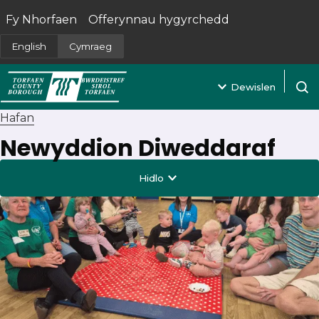
Fy Nhorfaen
Offerynnau hygyrchedd
(yn agor mewn tab newydd)
English
Cymraeg
Dewislen
Agor 
Hafan
Newyddion Diweddaraf
Hidlo