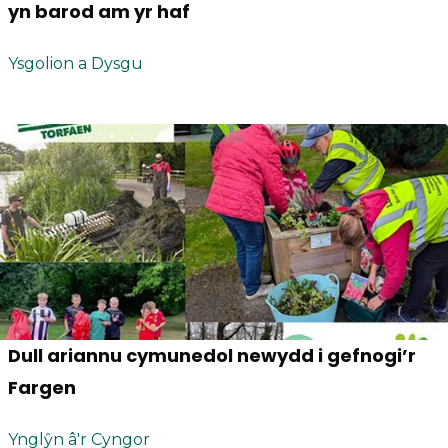
yn barod am yr haf
Ysgolion a Dysgu
Dull ariannu cymunedol newydd i gefnogi’r
Fargen
Ynglŷn â'r Cyngor