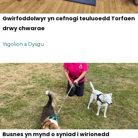
Gwirfoddolwyr yn cefnogi teuluoedd Torfaen
drwy chwarae
Ysgolion a Dysgu
Busnes yn mynd o syniad i wirionedd