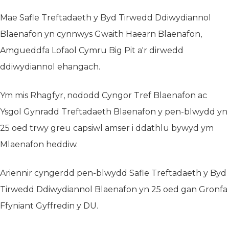
Mae Safle Treftadaeth y Byd Tirwedd Ddiwydiannol
Blaenafon yn cynnwys Gwaith Haearn Blaenafon,
Amgueddfa Lofaol Cymru Big Pit a'r dirwedd
ddiwydiannol ehangach.
Ym mis Rhagfyr, nododd Cyngor Tref Blaenafon ac
Ysgol Gynradd Treftadaeth Blaenafon y pen-blwydd yn
25 oed trwy greu capsiwl amser i ddathlu bywyd ym
Mlaenafon heddiw.
Ariennir cyngerdd pen-blwydd Safle Treftadaeth y Byd
Tirwedd Ddiwydiannol Blaenafon yn 25 oed gan Gronfa
Ffyniant Gyffredin y DU.