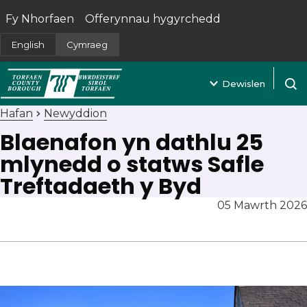
Fy Nhorfaen
Offerynnau hygyrchedd
(yn agor mewn tab newydd)
English
Cymraeg
Dewislen
Agor 
Hafan
Newyddion
Blaenafon yn dathlu 25
mlynedd o statws Safle
Treftadaeth y Byd
05 Mawrth 2026