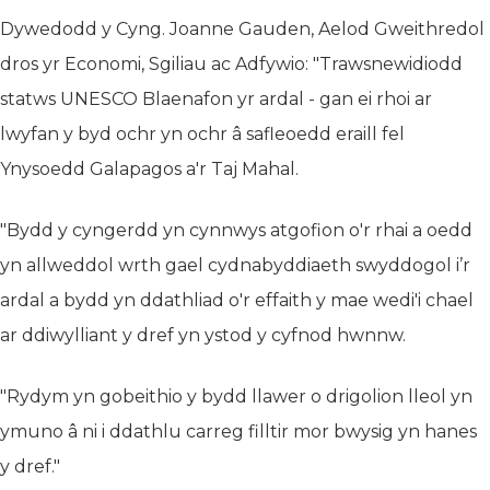
Dywedodd y Cyng. Joanne Gauden, Aelod Gweithredol
dros yr Economi, Sgiliau ac Adfywio: "Trawsnewidiodd
statws UNESCO Blaenafon yr ardal - gan ei rhoi ar
lwyfan y byd ochr yn ochr â safleoedd eraill fel
Ynysoedd Galapagos a'r Taj Mahal.
"Bydd y cyngerdd yn cynnwys atgofion o'r rhai a oedd
yn allweddol wrth gael cydnabyddiaeth swyddogol i’r
ardal a bydd yn ddathliad o'r effaith y mae wedi'i chael
ar ddiwylliant y dref yn ystod y cyfnod hwnnw.
"Rydym yn gobeithio y bydd llawer o drigolion lleol yn
ymuno â ni i ddathlu carreg filltir mor bwysig yn hanes
y dref."