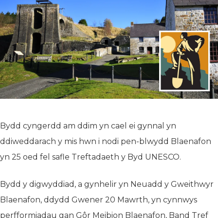
Bydd cyngerdd am ddim yn cael ei gynnal yn
ddiweddarach y mis hwn i nodi pen-blwydd Blaenafon
yn 25 oed fel safle Treftadaeth y Byd UNESCO.
Bydd y digwyddiad, a gynhelir yn Neuadd y Gweithwyr
Blaenafon, ddydd Gwener 20 Mawrth, yn cynnwys
perfformiadau gan Gôr Meibion Blaenafon, Band Tref