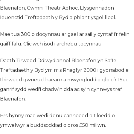
Blaenafon, Cwmni Theatr Adhoc, Llysgenhadon
Ieuenctid Treftadaeth y Byd a phlant ysgol lleol.
Mae tua 300 o docynnau ar gael ar sail y cyntaf i'r felin
gaiff falu. Cliciwch isod i archebu tocynnau.
Daeth Tirwedd Ddiwydiannol Blaenafon yn Safle
Treftadaeth y Byd ym mis Rhagfyr 2000 i gydnabod ei
thirwedd gwneud haearn a mwyngloddio glo o’r 19eg
ganrif sydd wedi'i chadw'n dda ac sy'n cynnwys tref
Blaenafon.
Ers hynny mae wedi denu cannoedd o filoedd o
ymwelwyr a buddsoddiad o dros £50 miliwn.