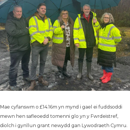
Mae cyfanswm o £14.16m yn mynd i gael ei fuddsoddi
mewn hen safleoedd tomenni glo yn y Fwrdeistref,
diolch i gynllun grant newydd gan Lywodraeth Cymru.