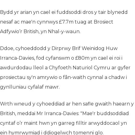
Bydd yr arian yn cael ei fuddsoddi dros y tair blynedd
nesaf ac mae'n cynnwys £7.7m tuag at Brosiect
Adfywio’r British, yn Nhal-y-waun.
Ddoe, cyhoeddodd y Dirprwy Brif Weinidog Huw
Irranca-Davies, fod cyfanswm o £80m yn cael ei roi i
awdurdodau lleol a Chyfoeth Naturiol Cymru ar gyfer
prosiectau sy'n amrywio o fân-waith cynnal a chadw i
gynlluniau cyfalaf mawr.
Wrth wneud y cyhoeddiad ar hen safle gwaith haearn y
British, meddai Mr Irranca-Davies: "Mae'r buddsoddiad
cyntaf o’r maint hwn yn garreg filltir arwyddocaol yn
ein hymrwymiad i ddiogelwch tomenni glo.