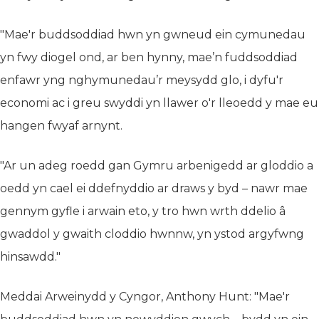
"Mae'r buddsoddiad hwn yn gwneud ein cymunedau
yn fwy diogel ond, ar ben hynny, mae’n fuddsoddiad
enfawr yng nghymunedau’r meysydd glo, i dyfu'r
economi ac i greu swyddi yn llawer o'r lleoedd y mae eu
hangen fwyaf arnynt.
"Ar un adeg roedd gan Gymru arbenigedd ar gloddio a
oedd yn cael ei ddefnyddio ar draws y byd – nawr mae
gennym gyfle i arwain eto, y tro hwn wrth ddelio â
gwaddol y gwaith cloddio hwnnw, yn ystod argyfwng
hinsawdd."
Meddai Arweinydd y Cyngor, Anthony Hunt: "Mae'r