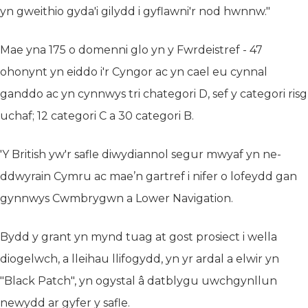
yn gweithio gyda'i gilydd i gyflawni'r nod hwnnw."
Mae yna 175 o domenni glo yn y Fwrdeistref - 47
ohonynt yn eiddo i'r Cyngor ac yn cael eu cynnal
ganddo ac yn cynnwys tri chategori D, sef y categori risg
uchaf; 12 categori C a 30 categori B.
'Y British yw'r safle diwydiannol segur mwyaf yn ne-
ddwyrain Cymru ac mae’n gartref i nifer o lofeydd gan
gynnwys Cwmbrygwn a Lower Navigation.
Bydd y grant yn mynd tuag at gost prosiect i wella
diogelwch, a lleihau llifogydd, yn yr ardal a elwir yn
"Black Patch", yn ogystal â datblygu uwchgynllun
newydd ar gyfer y safle.