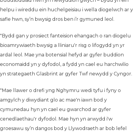
buddsoddiad hwn yn newyddion gwych – bydd yn ein
helpu i wireddu ein huchelgeisiau i wella diogelwch ar y
safle hwn, sy’n bwysig dros ben i’r gymuned leol.
"Bydd gan y prosiect fanteision ehangach o ran diogelu
bioamrywiaeth bwysig a lliniaru'r risg o lifogydd yn yr
ardal leol. Mae yna botensial hefyd ar gyfer buddion
economaidd yn y dyfodol, a fydd yn cael eu harchwilio
yn strategaeth Glasbrint ar gyfer Twf newydd y Cyngor.
"Mae llawer o drefi yng Nghymru wedi tyfu i fyny o
amgylch y diwydiant glo ac mae'n iawn bod y
cymunedau hyn yn cael eu gwarchod ar gyfer
cenedlaethau'r dyfodol. Mae hyn yn arwydd i'w
groesawu sy’n dangos bod y Llywodraeth ar bob lefel