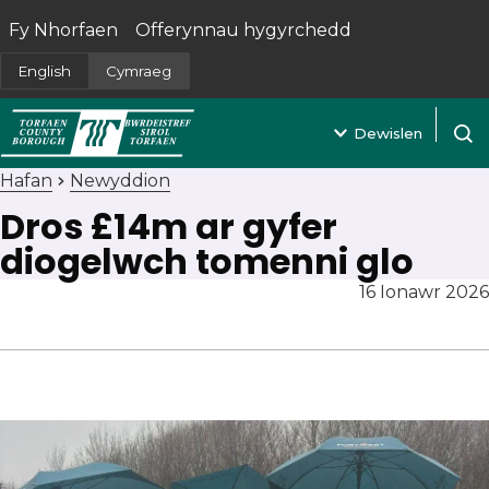
Fy Nhorfaen
Offerynnau hygyrchedd
(yn agor mewn tab newydd)
English
Cymraeg
Dewislen
Agor 
Hafan
Newyddion
Dros £14m ar gyfer
diogelwch tomenni glo
16 Ionawr 2026