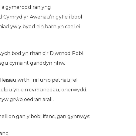
, a gymerodd ran yng
 Cymryd yr Awenau’n gyfle i bobl
niad yw y bydd ein barn yn cael ei
ych bod yn rhan o'r Diwrnod Pobl
ysgu cymaint ganddyn nhw.
eisiau wrth i ni lunio pethau fel
u helpu yn ein cymunedau, oherwydd
yw grŵp oedran arall.
ellion gan y bobl ifanc, gan gynnwys:
fanc