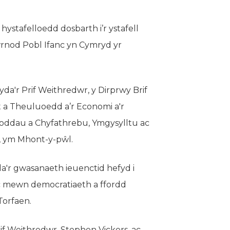
ystafelloedd dosbarth i’r ystafell
rnod Pobl Ifanc yn Cymryd yr
a'r Prif Weithredwr, y Dirprwy Brif
 a Theuluoedd a’r Economi a'r
oddau a Chyfathrebu, Ymgysylltu ac
g, ym Mhont-y-pŵl.
da'r gwasanaeth ieuenctid hefyd i
nc mewn democratiaeth a ffordd
Torfaen.
f Weithredwr, Stephen Vickers, ac