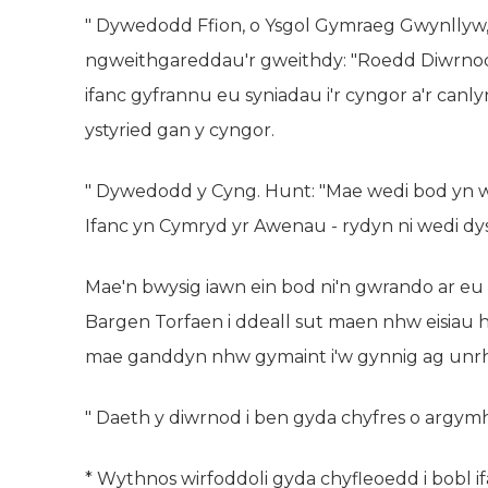
" Dywedodd Ffion, o Ysgol Gymraeg Gwynllyw
ngweithgareddau'r gweithdy: "Roedd Diwrnod
ifanc gyfrannu eu syniadau i'r cyngor a'r canly
ystyried gan y cyngor.
" Dywedodd y Cyng. Hunt: "Mae wedi bod yn w
Ifanc yn Cymryd yr Awenau - rydyn ni wedi d
Mae'n bwysig iawn ein bod ni'n gwrando ar eu ll
Bargen Torfaen i ddeall sut maen nhw eisia
mae ganddyn nhw gymaint i'w gynnig ag unrh
" Daeth y diwrnod i ben gyda chyfres o argymh
* Wythnos wirfoddoli gyda chyfleoedd i bobl i