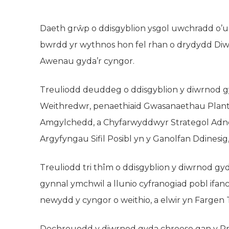
Daeth grŵp o ddisgyblion ysgol uwchradd o’u h
bwrdd yr wythnos hon fel rhan o drydydd Diw
Awenau gyda’r cyngor.
Treuliodd deuddeg o ddisgyblion y diwrnod gyd
Weithredwr, penaethiaid Gwasanaethau Plant
Amgylchedd, a Chyfarwyddwyr Strategol Adn
Argyfyngau Sifil Posibl yn y Ganolfan Ddinesi
Treuliodd tri thîm o ddisgyblion y diwrnod gy
gynnal ymchwil a llunio cyfranogiad pobl ifa
newydd y cyngor o weithio, a elwir yn Fargen 
Dechreuodd y diwrnod gyda chroeso gan y Pri