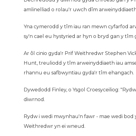
amlinelliad o rolau'r uwch dîm arweinyddiaeth
Yna cymerodd y tîm iau ran mewn cyfarfod ar
sy'n cael eu hystyried ar hyn o bryd gan y tîm
Ar ôl cinio gyda'r Prif Weithredwr Stephen Vi
Hunt, treuliodd y tîm arweinyddiaeth iau ams
rhannu eu safbwyntiau gyda'r tîm ehangach.
Dywedodd Finley, o Ysgol Croesyceiliog: "Rydw
diwrnod.
Rydw i wedi mwynhau'n fawr - mae wedi bod y
Weithredwr yn ei wneud.