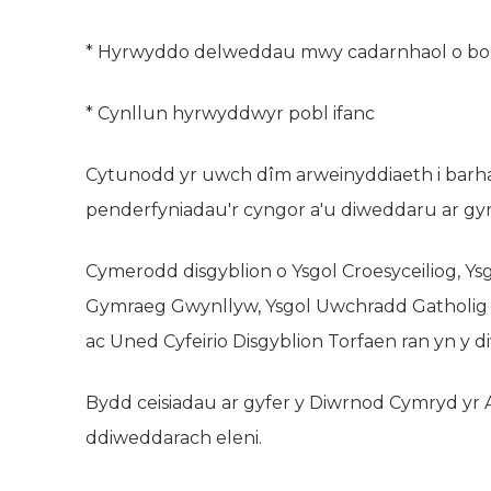
* Hyrwyddo delweddau mwy cadarnhaol o bob
* Cynllun hyrwyddwyr pobl ifanc
Cytunodd yr uwch dîm arweinyddiaeth i barh
penderfyniadau'r cyngor a'u diweddaru ar g
Cymerodd disgyblion o Ysgol Croesyceiliog, 
Gymraeg Gwynllyw, Ysgol Uwchradd Gatholig 
ac Uned Cyfeirio Disgyblion Torfaen ran yn y d
Bydd ceisiadau ar gyfer y Diwrnod Cymryd yr
ddiweddarach eleni.