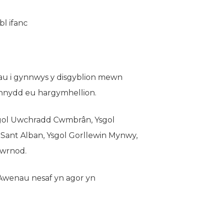
l ifanc
au i gynnwys y disgyblion mewn
ynnydd eu hargymhellion.
Ysgol Uwchradd Cwmbrân, Ysgol
Sant Alban, Ysgol Gorllewin Mynwy,
iwrnod.
 Awenau nesaf yn agor yn