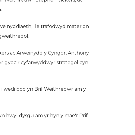
.
weinyddiaeth, lle trafodwyd materion
 gweithredol.
ckers ac Arweinydd y Cyngor, Anthony
er gyda'r cyfarwyddwyr strategol cyn
 i wedi bod yn Brif Weithredwr am y
n hwyl dysgu am yr hyn y mae'r Prif