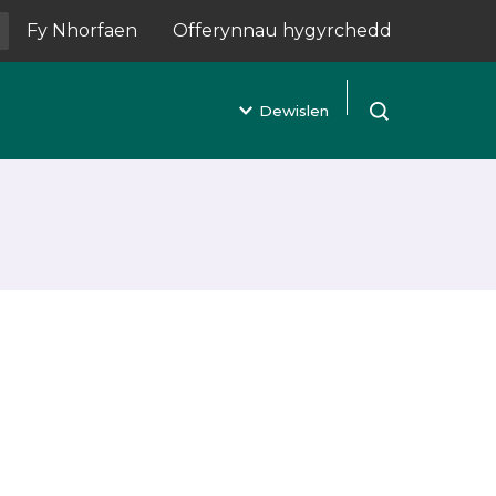
Fy Nhorfaen
Offerynnau hygyrchedd
(yn agor mewn tab newydd)
Dewislen
Agor chwilio