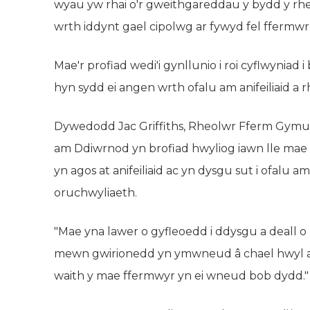
wyau yw rhai o'r gweithgareddau y bydd y rh
wrth iddynt gael cipolwg ar fywyd fel ffermwr
Mae'r profiad wedi'i gynllunio i roi cyflwyniad i
hyn sydd ei angen wrth ofalu am anifeiliaid a 
Dywedodd Jac Griffiths, Rheolwr Fferm Gym
am Ddiwrnod yn brofiad hwyliog iawn lle mae pl
yn agos at anifeiliaid ac yn dysgu sut i ofa
oruchwyliaeth.
"Mae yna lawer o gyfleoedd i ddysgu a deall
mewn gwirionedd yn ymwneud â chael hwyl a 
waith y mae ffermwyr yn ei wneud bob dydd."