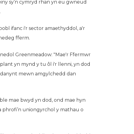
einy sy’n cymryd rhan yn eu gwneud
.
 bobl ifanc i'r sector amaethyddol, a'r
rhedeg fferm.
unedol Greenmeadow: "Mae'r Ffermwr
ant yn mynd y tu ôl i'r llenni, yn dod
lu amdanynt mewn amgylchedd dan
 o ble mae bwyd yn dod, ond mae hyn
phrofi’n uniongyrchol y mathau o