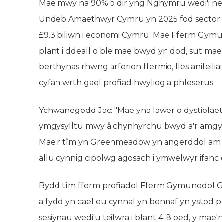
Mae mwy na 90% o dir yng Nghymru wedi'i ne
Undeb Amaethwyr Cymru yn 2025 fod sector 
£9.3 biliwn i economi Cymru. Mae Fferm Gym
plant i ddeall o ble mae bwyd yn dod, sut ma
berthynas rhwng arferion ffermio, lles anifeili
cyfan wrth gael profiad hwyliog a phleserus.
Ychwanegodd Jac: "Mae yna lawer o dystiolae
ymgysylltu mwy â chynhyrchu bwyd a'r amgylc
Mae'r tîm yn Greenmeadow yn angerddol am ff
allu cynnig cipolwg agosach i ymwelwyr ifanc o
Bydd tîm fferm profiadol Fferm Gymunedol 
a fydd yn cael eu cynnal yn bennaf yn ystod p
sesiynau wedi'u teilwra i blant 4-8 oed, y ma