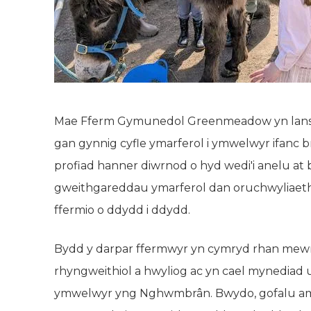
Mae Fferm Gymunedol Greenmeadow yn lansi
gan gynnig cyfle ymarferol i ymwelwyr ifanc br
profiad hanner diwrnod o hyd wedi'i anelu at 
gweithgareddau ymarferol dan oruchwyliaeth
ffermio o ddydd i ddydd.
Bydd y darpar ffermwyr yn cymryd rhan mew
rhyngweithiol a hwyliog ac yn cael mynediad unig
ymwelwyr yng Nghwmbrân. Bwydo, gofalu am ani