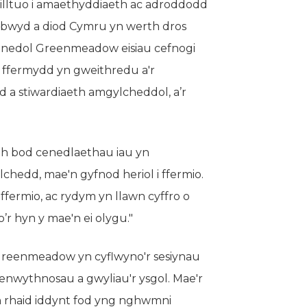
illtuo i amaethyddiaeth ac adroddodd
bwyd a diod Cymru yn werth dros
unedol Greenmeadow eisiau cefnogi
e ffermydd yn gweithredu a'r
aid a stiwardiaeth amgylcheddol, a’r
th bod cenedlaethau iau yn
hedd, mae'n gyfnod heriol i ffermio.
ermio, ac rydym yn llawn cyffro o
’r hyn y mae'n ei olygu."
Greenmeadow yn cyflwyno'r sesiynau
enwythnosau a gwyliau'r ysgol. Mae'r
e'n rhaid iddynt fod yng nghwmni