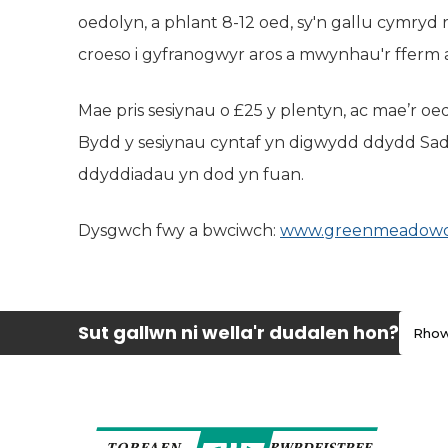
oedolyn, a phlant 8-12 oed, sy'n gallu cymry
croeso i gyfranogwyr aros a mwynhau'r fferm ar
Mae pris sesiynau o £25 y plentyn, ac mae’r 
Bydd y sesiynau cyntaf yn digwydd ddydd Sadw
ddyddiadau yn dod yn fuan.
Dysgwch fwy a bwciwch:
www.greenmeadowc
Sut gallwn ni wella'r dudalen hon?
Rhow