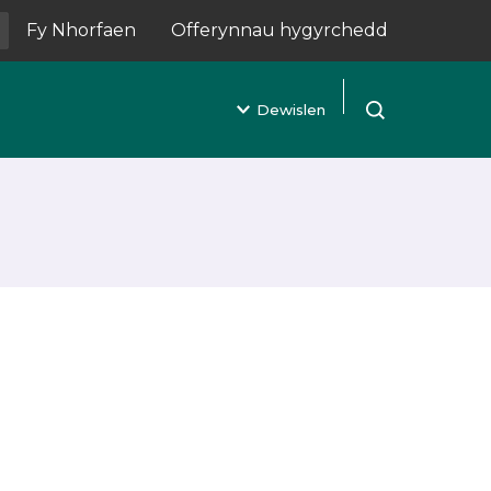
Fy Nhorfaen
Offerynnau hygyrchedd
(yn agor mewn tab newydd)
Dewislen
Agor chwilio