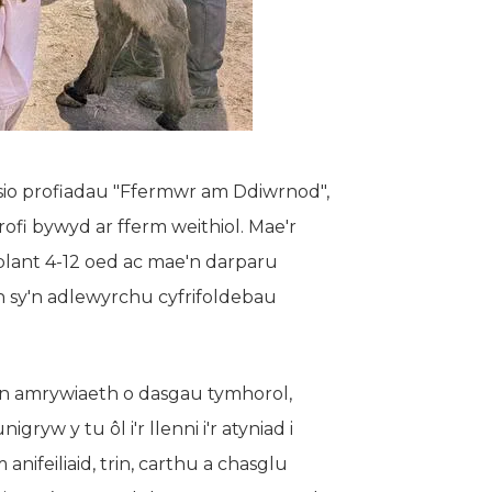
o profiadau "Ffermwr am Ddiwrnod",
ofi bywyd ar fferm weithiol. Mae'r
blant 4-12 oed ac mae'n darparu
 sy'n adlewyrchu cyfrifoldebau
n amrywiaeth o dasgau tymhorol,
ryw y tu ôl i'r llenni i'r atyniad i
feiliaid, trin, carthu a chasglu