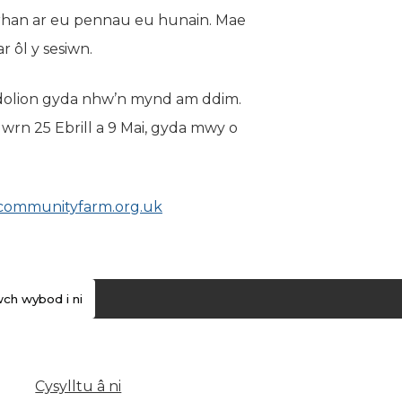
d rhan ar eu pennau eu hunain. Mae
 ôl y sesiwn.
oedolion gyda nhw’n mynd am ddim.
rn 25 Ebrill a 9 Mai, gyda mwy o
ommunityfarm.org.uk
(yn agor mewn tab newydd)
ch wybod i ni
Cysylltu â ni
(yn agor mewn tab newydd)