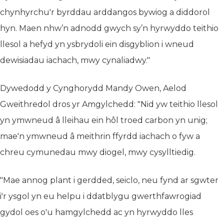
chynhyrchu'r byrddau arddangos bywiog a diddorol
hyn. Maen nhw’n adnodd gwych sy’n hyrwyddo teithio
llesol a hefyd yn ysbrydoli ein disgyblion i wneud
dewisiadau iachach, mwy cynaliadwy."
Dywedodd y Cynghorydd Mandy Owen, Aelod
Gweithredol dros yr Amgylchedd: "Nid yw teithio llesol
yn ymwneud â lleihau ein hôl troed carbon yn unig;
mae'n ymwneud â meithrin ffyrdd iachach o fyw a
chreu cymunedau mwy diogel, mwy cysylltiedig.
"Mae annog plant i gerdded, seiclo, neu fynd ar sgwter
i'r ysgol yn eu helpu i ddatblygu gwerthfawrogiad
gydol oes o'u hamgylchedd ac yn hyrwyddo lles