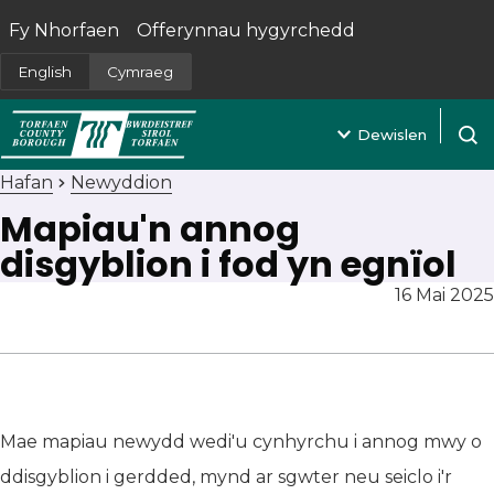
Fy Nhorfaen
Offerynnau hygyrchedd
(yn agor mewn tab newydd)
English
Cymraeg
Dewislen
Agor 
Hafan
Newyddion
Mapiau'n annog
disgyblion i fod yn egnïol
16 Mai 2025
Mae mapiau newydd wedi'u cynhyrchu i annog mwy o
ddisgyblion i gerdded, mynd ar sgwter neu seiclo i'r