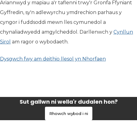
Ariannwyd y mapiau a'r taflenni trwy'r Gronfa Ffyniant
Gyffredin, sy'n adlewyrchu ymdrechion parhaus y
cyngor i fuddsoddi mewn lles cymunedol a
chynaliadwyedd amgylcheddol. Darllenwch y
Cynllun
Sirol
am ragor o wybodaeth.
Dysgwch fwy am deithio llesol yn Nhorfaen
Sut gallwn ni wella'r dudalen hon?
Rhowch wybod i ni