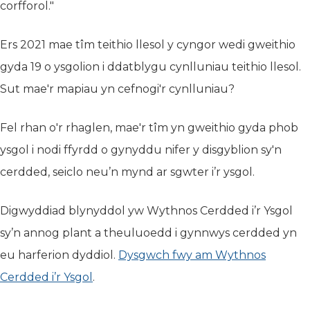
corfforol."
Ers 2021 mae tîm teithio llesol y cyngor wedi gweithio
gyda 19 o ysgolion i ddatblygu cynlluniau teithio llesol.
Sut mae'r mapiau yn cefnogi'r cynlluniau?
Fel rhan o'r rhaglen, mae'r tîm yn gweithio gyda phob
ysgol i nodi ffyrdd o gynyddu nifer y disgyblion sy'n
cerdded, seiclo neu’n mynd ar sgwter i’r ysgol.
Digwyddiad blynyddol yw Wythnos Cerdded i’r Ysgol
sy’n annog plant a theuluoedd i gynnwys cerdded yn
eu harferion dyddiol.
Dysgwch fwy am Wythnos
Cerdded i’r Ysgol
.