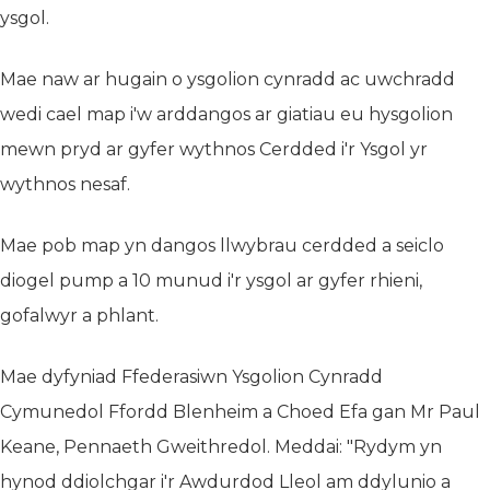
ysgol.
Mae naw ar hugain o ysgolion cynradd ac uwchradd
wedi cael map i'w arddangos ar giatiau eu hysgolion
mewn pryd ar gyfer wythnos Cerdded i'r Ysgol yr
wythnos nesaf.
Mae pob map yn dangos llwybrau cerdded a seiclo
diogel pump a 10 munud i'r ysgol ar gyfer rhieni,
gofalwyr a phlant.
Mae dyfyniad Ffederasiwn Ysgolion Cynradd
Cymunedol Ffordd Blenheim a Choed Efa gan Mr Paul
Keane, Pennaeth Gweithredol. Meddai: "Rydym yn
hynod ddiolchgar i'r Awdurdod Lleol am ddylunio a