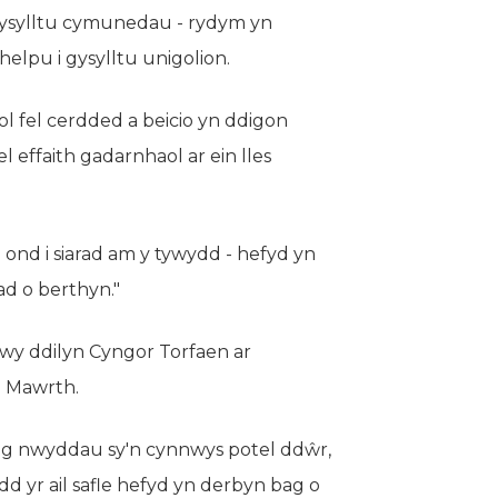
 cysylltu cymunedau - rydym yn
elpu i gysylltu unigolion.
l fel cerdded a beicio yn ddigon
 effaith gadarnhaol ar ein lles
 ond i siarad am y tywydd - hefyd yn
ad o berthyn."
drwy ddilyn Cyngor Torfaen ar
8 Mawrth.
ag nwyddau sy'n cynnwys potel ddŵr,
d yr ail safle hefyd yn derbyn bag o