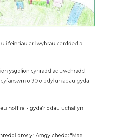
 i feinciau ar lwybrau cerdded a
lion ysgolion cynradd ac uwchradd
d cyfanswm o 90 o ddyluniadau gyda
 eu hoff rai - gyda'r ddau uchaf yn
redol dros yr Amgylchedd: "Mae