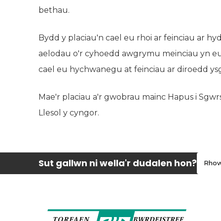
bethau.
Bydd y placiau'n cael eu rhoi ar feinciau ar hyd 
aelodau o'r cyhoedd awgrymu meinciau yn eu 
cael eu hychwanegu at feinciau ar diroedd ysg
Mae'r placiau a'r gwobrau mainc Hapus i Sgwrs
Llesol y cyngor.
Sut gallwn ni wella'r dudalen hon?
Rhow