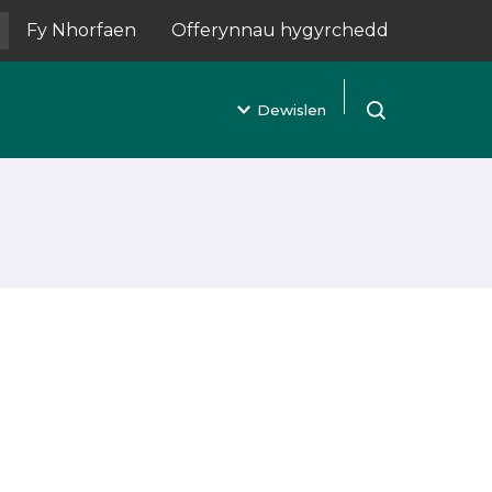
Fy Nhorfaen
Offerynnau hygyrchedd
(yn agor mewn tab newydd)
Dewislen
Agor chwilio