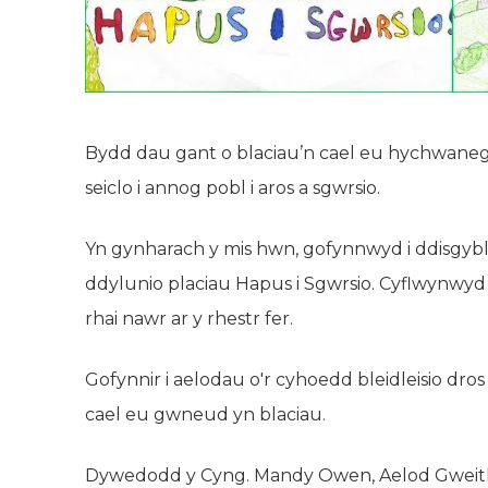
Bydd dau gant o blaciau’n cael eu hychwanegu
seiclo i annog pobl i aros a sgwrsio.
Yn gynharach y mis hwn, gofynnwyd i ddisgyb
ddylunio placiau Hapus i Sgwrsio. Cyflwynwy
rhai nawr ar y rhestr fer.
Gofynnir i aelodau o'r cyhoedd bleidleisio dros
cael eu gwneud yn blaciau.
Dywedodd y Cyng. Mandy Owen, Aelod Gweith