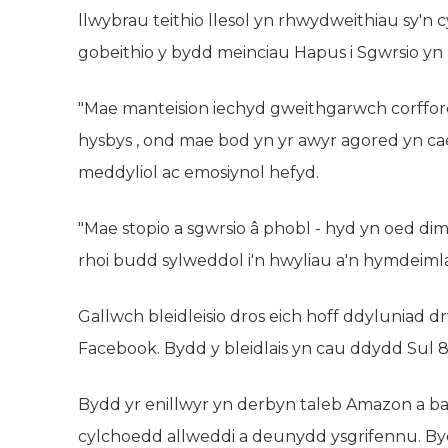
llwybrau teithio llesol yn rhwydweithiau sy'n
gobeithio y bydd meinciau Hapus i Sgwrsio yn h
"Mae manteision iechyd gweithgarwch corfforo
hysbys , ond mae bod yn yr awyr agored yn cael
meddyliol ac emosiynol hefyd.
"Mae stopio a sgwrsio â phobl - hyd yn oed dim
rhoi budd sylweddol i'n hwyliau a'n hymdeiml
Gallwch bleidleisio dros eich hoff ddyluniad 
Facebook. Bydd y bleidlais yn cau ddydd Sul 
Bydd yr enillwyr yn derbyn taleb Amazon a b
cylchoedd allweddi a deunydd ysgrifennu. Byd