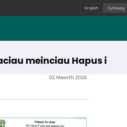
English
Cymraeg
laciau meinciau Hapus i
02 Mawrth 2026