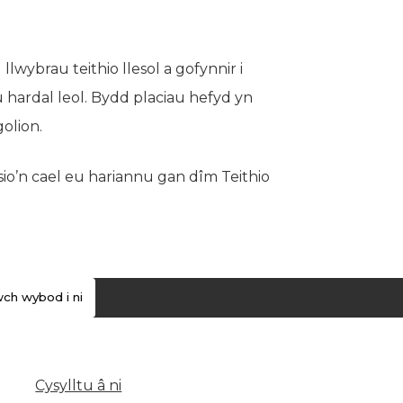
llwybrau teithio llesol a gofynnir i
hardal leol. Bydd placiau hefyd yn
olion.
io’n cael eu hariannu gan dîm Teithio
ch wybod i ni
Cysylltu â ni
(yn agor mewn tab newydd)