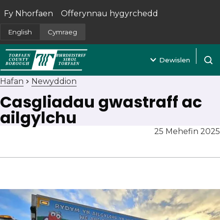
Fy Nhorfaen
Offerynnau hygyrchedd
(yn agor mewn tab newydd)
English
Cymraeg
Dewislen
Agor 
Hafan
Newyddion
Casgliadau gwastraff ac
ailgylchu
25 Mehefin 2025