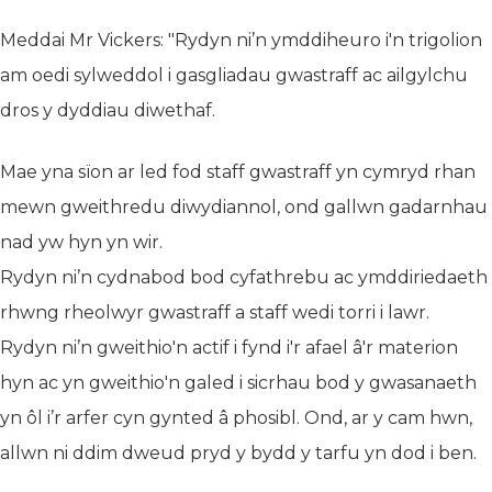
Meddai Mr Vickers: "Rydyn ni’n ymddiheuro i'n trigolion
am oedi sylweddol i gasgliadau gwastraff ac ailgylchu
dros y dyddiau diwethaf.
Mae yna sïon ar led fod staff gwastraff yn cymryd rhan
mewn gweithredu diwydiannol, ond gallwn gadarnhau
nad yw hyn yn wir.
Rydyn ni’n cydnabod bod cyfathrebu ac ymddiriedaeth
rhwng rheolwyr gwastraff a staff wedi torri i lawr.
Rydyn ni’n gweithio'n actif i fynd i'r afael â'r materion
hyn ac yn gweithio'n galed i sicrhau bod y gwasanaeth
yn ôl i’r arfer cyn gynted â phosibl. Ond, ar y cam hwn,
allwn ni ddim dweud pryd y bydd y tarfu yn dod i ben.