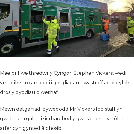
Mae prif weithredwr y Cyngor, Stephen Vickers, wedi
ymddiheuro am oedi i gasgliadau gwastraff ac ailgylchu
dros y dyddiau diwethaf.
Mewn datganiad, dywedodd Mr Vickers fod staff yn
gweithio'n galed i sicrhau bod y gwasanaeth yn ôl i’r
arfer cyn gynted â phosibl.