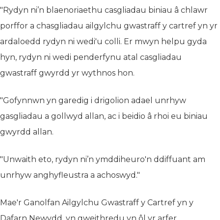
"Rydyn ni’n blaenoriaethu casgliadau biniau â chlawr
porffor a chasgliadau ailgylchu gwastraff y cartref yn yr
ardaloedd rydyn ni wedi'u colli. Er mwyn helpu gyda
hyn, rydyn ni wedi penderfynu atal casgliadau
gwastraff gwyrdd yr wythnos hon.
"Gofynnwn yn garedig i drigolion adael unrhyw
gasgliadau a gollwyd allan, ac i beidio â rhoi eu biniau
gwyrdd allan.
"Unwaith eto, rydyn ni’n ymddiheuro'n ddiffuant am
unrhyw anghyfleustra a achoswyd."
Mae'r Ganolfan Ailgylchu Gwastraff y Cartref yn y
Dafarn Newydd, yn gweithredu yn ôl yr arfer.