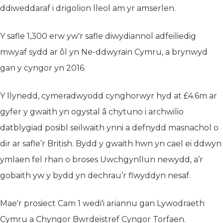
ddiweddaraf i drigolion lleol am yr amserlen.
Y safle 1,300 erw yw'r safle diwydiannol adfeiliedig
mwyaf sydd ar ôl yn Ne-ddwyrain Cymru, a brynwyd
gan y cyngor yn 2016.
Y llynedd, cymeradwyodd cynghorwyr hyd at £4.6m ar
gyfer y gwaith yn ogystal â chytuno i archwilio
datblygiad posibl seilwaith ynni a defnydd masnachol o
dir ar safle’r British. Bydd y gwaith hwn yn cael ei ddwyn
ymlaen fel rhan o broses Uwchgynllun newydd, a’r
gobaith yw y bydd yn dechrau’r flwyddyn nesaf.
Mae'r prosiect Cam 1 wedi'i ariannu gan Lywodraeth
Cymru a Chyngor Bwrdeistref Cyngor Torfaen.