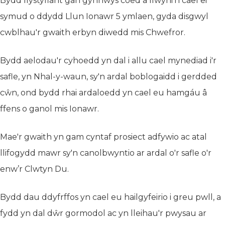
Bydd llystyfiant gan gynnwys coed a llwyni’n cael ei
symud o ddydd Llun Ionawr 5 ymlaen, gyda disgwyl
cwblhau'r gwaith erbyn diwedd mis Chwefror.
Bydd aelodau'r cyhoedd yn dal i allu cael mynediad i'r
safle, yn Nhal-y-waun, sy'n ardal boblogaidd i gerdded
cŵn, ond bydd rhai ardaloedd yn cael eu hamgáu â
ffens o ganol mis Ionawr.
Mae'r gwaith yn gam cyntaf prosiect adfywio ac atal
llifogydd mawr sy'n canolbwyntio ar ardal o'r safle o'r
enw’r Clwtyn Du.
Bydd dau ddyfrffos yn cael eu hailgyfeirio i greu pwll, a
fydd yn dal dŵr gormodol ac yn lleihau'r pwysau ar