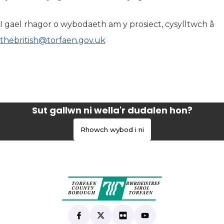
I gael rhagor o wybodaeth am y prosiect, cysylltwch â
thebritish@torfaen.gov.uk
Sut gallwn ni wella'r dudalen hon?
Rhowch wybod i ni
Find us on Facebook
(yn agor mewn tab newydd)
Follow us on X
(yn agor mewn tab newydd)
View our Flickr
(yn agor mewn tab newyd
Subscribe to our Yo
(yn agor mewn tab 