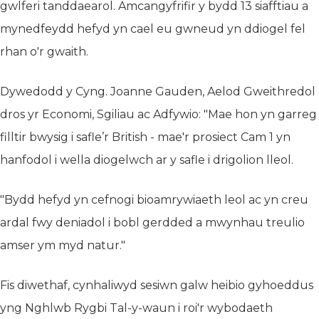
gwlferi tanddaearol. Amcangyfrifir y bydd 13 siafftiau a
mynedfeydd hefyd yn cael eu gwneud yn ddiogel fel
rhan o'r gwaith.
Dywedodd y Cyng. Joanne Gauden, Aelod Gweithredol
dros yr Economi, Sgiliau ac Adfywio: "Mae hon yn garreg
filltir bwysig i safle’r British - mae'r prosiect Cam 1 yn
hanfodol i wella diogelwch ar y safle i drigolion lleol.
"Bydd hefyd yn cefnogi bioamrywiaeth leol ac yn creu
ardal fwy deniadol i bobl gerdded a mwynhau treulio
amser ym myd natur."
Fis diwethaf, cynhaliwyd sesiwn galw heibio gyhoeddus
yng Nghlwb Rygbi Tal-y-waun i roi'r wybodaeth