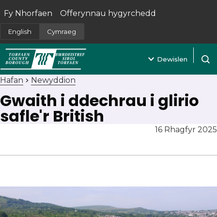
Fy Nhorfaen
Offerynnau hygyrchedd
(yn agor mewn tab newydd)
English
Cymraeg
Dewislen
Agor 
Hafan
Newyddion
Gwaith i ddechrau i glirio
safle'r British
16 Rhagfyr 2025