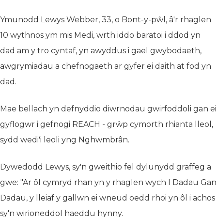
Ymunodd Lewys Webber, 33, o Bont-y-pŵl, â'r rhaglen
10 wythnos ym mis Medi, wrth iddo baratoi i ddod yn
dad am y tro cyntaf, yn awyddus i gael gwybodaeth,
awgrymiadau a chefnogaeth ar gyfer ei daith at fod yn
dad.
Mae bellach yn defnyddio diwrnodau gwirfoddoli gan ei
gyflogwr i gefnogi REACH - grŵp cymorth rhianta lleol,
sydd wedi'i leoli yng Nghwmbrân.
Dywedodd Lewys, sy'n gweithio fel dylunydd graffeg a
gwe: "Ar ôl cymryd rhan yn y rhaglen wych I Dadau Gan
Dadau, y lleiaf y gallwn ei wneud oedd rhoi yn ôl i achos
sy'n wirioneddol haeddu hynny.