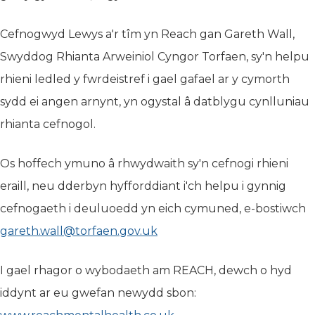
Cefnogwyd Lewys a'r tîm yn Reach gan Gareth Wall,
Swyddog Rhianta Arweiniol Cyngor Torfaen, sy'n helpu
rhieni ledled y fwrdeistref i gael gafael ar y cymorth
sydd ei angen arnynt, yn ogystal â datblygu cynlluniau
rhianta cefnogol.
Os hoffech ymuno â rhwydwaith sy'n cefnogi rhieni
eraill, neu dderbyn hyfforddiant i'ch helpu i gynnig
cefnogaeth i deuluoedd yn eich cymuned, e-bostiwch
gareth.wall@torfaen.gov.uk
I gael rhagor o wybodaeth am REACH, dewch o hyd
iddynt ar eu gwefan newydd sbon: