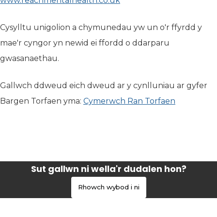
www.reachmentalhealth.co.uk
(yn agor mewn tab new
Cysylltu unigolion a chymunedau yw un o'r ffyrdd y
mae'r cyngor yn newid ei ffordd o ddarparu
gwasanaethau.
Gallwch ddweud eich dweud ar y cynlluniau ar gyfer
Bargen Torfaen yma:
Cymerwch Ran Torfaen
Sut gallwn ni wella'r dudalen hon?
Rhowch wybod i ni