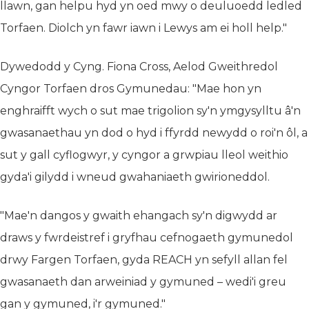
llawn, gan helpu hyd yn oed mwy o deuluoedd ledled
Torfaen. Diolch yn fawr iawn i Lewys am ei holl help."
Dywedodd y Cyng. Fiona Cross, Aelod Gweithredol
Cyngor Torfaen dros Gymunedau: "Mae hon yn
enghraifft wych o sut mae trigolion sy'n ymgysylltu â'n
gwasanaethau yn dod o hyd i ffyrdd newydd o roi'n ôl, a
sut y gall cyflogwyr, y cyngor a grwpiau lleol weithio
gyda'i gilydd i wneud gwahaniaeth gwirioneddol.
"Mae'n dangos y gwaith ehangach sy'n digwydd ar
draws y fwrdeistref i gryfhau cefnogaeth gymunedol
drwy Fargen Torfaen, gyda REACH yn sefyll allan fel
gwasanaeth dan arweiniad y gymuned – wedi'i greu
gan y gymuned, i'r gymuned."