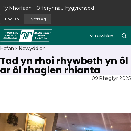
Fy Nhorfaen
Offerynnau hygyrchedd
(yn agor mewn tab newydd)
English
Cymraeg
Dewislen
Agor 
Hafan
Newyddion
Tad yn rhoi rhywbeth yn ôl
ar ôl rhaglen rhianta
09 Rhagfyr 2025