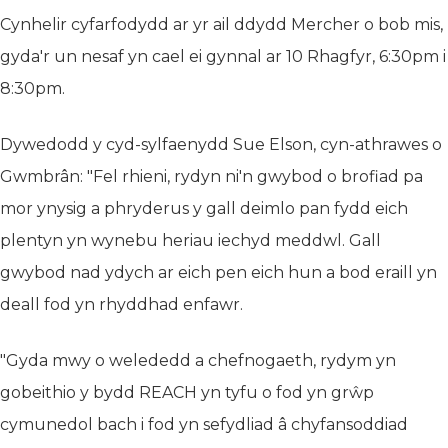
Cynhelir cyfarfodydd ar yr ail ddydd Mercher o bob mis,
gyda'r un nesaf yn cael ei gynnal ar 10 Rhagfyr, 6:30pm i
8:30pm.
Dywedodd y cyd-sylfaenydd Sue Elson, cyn-athrawes o
Gwmbrân: "Fel rhieni, rydyn ni'n gwybod o brofiad pa
mor ynysig a phryderus y gall deimlo pan fydd eich
plentyn yn wynebu heriau iechyd meddwl. Gall
gwybod nad ydych ar eich pen eich hun a bod eraill yn
deall fod yn rhyddhad enfawr.
"Gyda mwy o welededd a chefnogaeth, rydym yn
gobeithio y bydd REACH yn tyfu o fod yn grŵp
cymunedol bach i fod yn sefydliad â chyfansoddiad