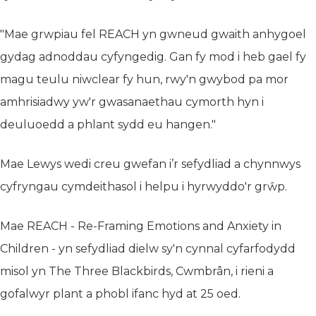
"Mae grwpiau fel REACH yn gwneud gwaith anhygoel
gydag adnoddau cyfyngedig. Gan fy mod i heb gael fy
magu teulu niwclear fy hun, rwy'n gwybod pa mor
amhrisiadwy yw'r gwasanaethau cymorth hyn i
deuluoedd a phlant sydd eu hangen."
Mae Lewys wedi creu gwefan i’r sefydliad a chynnwys
cyfryngau cymdeithasol i helpu i hyrwyddo'r grŵp.
Mae REACH - Re-Framing Emotions and Anxiety in
Children - yn sefydliad dielw sy'n cynnal cyfarfodydd
misol yn The Three Blackbirds, Cwmbrân, i rieni a
gofalwyr plant a phobl ifanc hyd at 25 oed.