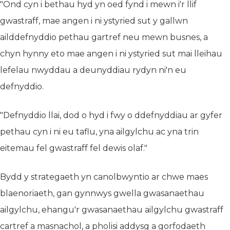
"Ond cyn i bethau hyd yn oed fynd i mewn i'r llif
gwastraff, mae angen i ni ystyried sut y gallwn
ailddefnyddio pethau gartref neu mewn busnes, a
chyn hynny eto mae angen i ni ystyried sut mai lleihau
lefelau nwyddau a deunyddiau rydyn ni'n eu
defnyddio.
"Defnyddio llai, dod o hyd i fwy o ddefnyddiau ar gyfer
pethau cyn i ni eu taflu, yna ailgylchu ac yna trin
eitemau fel gwastraff fel dewis olaf."
Bydd y strategaeth yn canolbwyntio ar chwe maes
blaenoriaeth, gan gynnwys gwella gwasanaethau
ailgylchu, ehangu'r gwasanaethau ailgylchu gwastraff
cartref a masnachol, a pholisi addysg a gorfodaeth