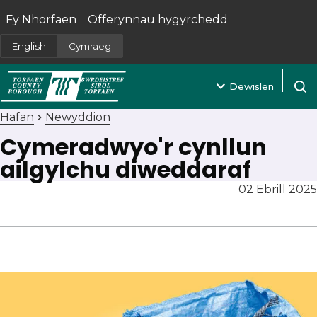
Fy Nhorfaen
Offerynnau hygyrchedd
(yn agor mewn tab newydd)
English
Cymraeg
Dewislen
Agor 
Hafan
Newyddion
Cymeradwyo'r cynllun
ailgylchu diweddaraf
02 Ebrill 2025