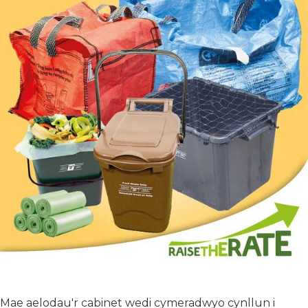
Mae aelodau'r cabinet wedi cymeradwyo cynllun i