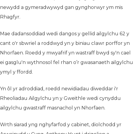
newydd a gymeradwywyd gan gynghorwyr ym mis
Rhagfyr.
Mae dadansoddiad wedi dangos y gellid ailgylchu 62 y
cant o'r sbwriel a roddwyd yn y biniau clawr porffor yn
Nhorfaen. Roedd y mwyafrif yn wastraff bwyd sy'n cael
ei gasglu'n wythnosol fel rhan o’r gwasanaeth ailgylchu
ymyl y ffordd.
Yn ôl yr adroddiad, roedd newidiadau diweddar i'r
Rheoliadau Ailgylchu yn y Gweithle wedi cynyddu
ailgylchu gwastraff masnachol yn Nhorfaen.
Wrth siarad yng nghyfarfod y cabinet, diolchodd yr