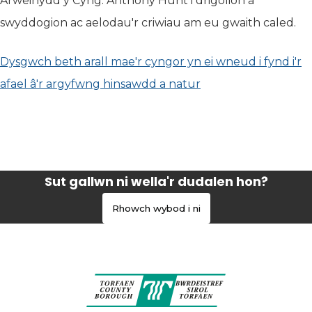
Arweinydd y Cyng. Anthony Hunt i drigolion a
swyddogion ac aelodau'r criwiau am eu gwaith caled.
Dysgwch beth arall mae'r cyngor yn ei wneud i fynd i'r
afael â'r argyfwng hinsawdd a natur
(yn agor mewn tab
Sut gallwn ni wella'r dudalen hon?
Rhowch wybod i ni