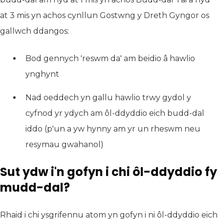
at 3 mis yn achos cynllun Gostwng y Dreth Gyngor os
gallwch ddangos:
Bod gennych 'reswm da' am beidio â hawlio
ynghynt
Nad oeddech yn gallu hawlio trwy gydol y
cyfnod yr ydych am ôl-ddyddio eich budd-dal
iddo (p'un a yw hynny am yr un rheswm neu
resymau gwahanol)
Sut ydw i'n gofyn i chi ôl-ddyddio fy
mudd-dal?
Rhaid i chi ysgrifennu atom yn gofyn i ni ôl-ddyddio eich