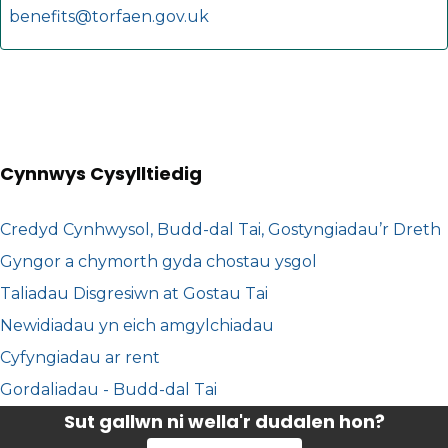
benefits@torfaen.gov.uk
Cynnwys Cysylltiedig
Credyd Cynhwysol, Budd-dal Tai, Gostyngiadau’r Dreth
Gyngor a chymorth gyda chostau ysgol
Taliadau Disgresiwn at Gostau Tai
Newidiadau yn eich amgylchiadau
Cyfyngiadau ar rent
Gordaliadau - Budd-dal Tai
Sut gallwn ni wella'r dudalen hon?