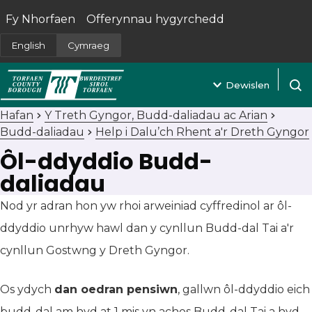
Fy Nhorfaen
Offerynnau hygyrchedd
(yn agor mewn tab newydd)
English
Cymraeg
Dewislen
Agor 
Hafan
Y Treth Gyngor, Budd-daliadau ac Arian
Budd-daliadau
Help i Dalu’ch Rhent a'r Dreth Gyngor
Ôl-ddyddio Budd-
daliadau
Nod yr adran hon yw rhoi arweiniad cyffredinol ar ôl-
ddyddio unrhyw hawl dan y cynllun Budd-dal Tai a'r
cynllun Gostwng y Dreth Gyngor.
Os ydych
dan oedran pensiwn
, gallwn ôl-ddyddio eich
budd-dal am hyd at 1 mis yn achos Budd-dal Tai a hyd