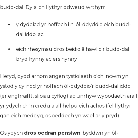
budd-dal. Dylai'ch llythyr ddweud wrthym:
y dyddiad yr hoffech i ni ôl-ddyddio eich budd-
dal iddo; ac
eich rhesymau dros beidio â hawlio'r budd-dal
bryd hynny ac ers hynny.
Hefyd, bydd arnom angen tystiolaeth o'ch incwm yn
ystod y cyfnod yr hoffech ôl-ddyddio'r budd-dal iddo
(er enghraifft, slipiau cyflog) ac unrhyw wybodaeth arall
yr ydych chi'n credu a all helpu eich achos (fel llythyr
gan eich meddyg, os oeddech yn wael ar y pryd).
Os ydych
dros oedran pensiwn
, byddwn yn ôl-