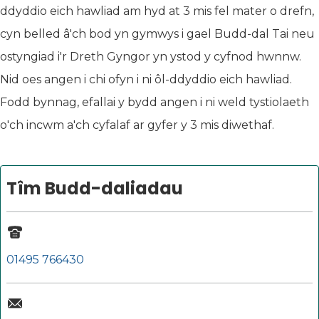
ddyddio eich hawliad am hyd at 3 mis fel mater o drefn,
cyn belled â'ch bod yn gymwys i gael Budd-dal Tai neu
ostyngiad i'r Dreth Gyngor yn ystod y cyfnod hwnnw.
Nid oes angen i chi ofyn i ni ôl-ddyddio eich hawliad.
Fodd bynnag, efallai y bydd angen i ni weld tystiolaeth
o'ch incwm a'ch cyfalaf ar gyfer y 3 mis diwethaf.
Tîm Budd-daliadau
01495 766430