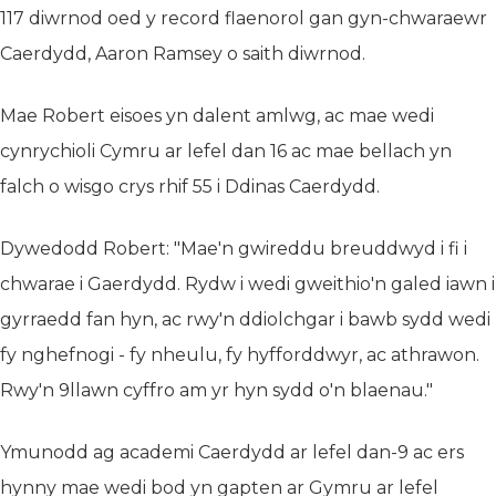
117 diwrnod oed y record flaenorol gan gyn-chwaraewr
Caerdydd, Aaron Ramsey o saith diwrnod.
Mae Robert eisoes yn dalent amlwg, ac mae wedi
cynrychioli Cymru ar lefel dan 16 ac mae bellach yn
falch o wisgo crys rhif 55 i Ddinas Caerdydd.
Dywedodd Robert: "Mae'n gwireddu breuddwyd i fi i
chwarae i Gaerdydd. Rydw i wedi gweithio'n galed iawn i
gyrraedd fan hyn, ac rwy'n ddiolchgar i bawb sydd wedi
fy nghefnogi - fy nheulu, fy hyfforddwyr, ac athrawon.
Rwy'n 9llawn cyffro am yr hyn sydd o'n blaenau."
Ymunodd ag academi Caerdydd ar lefel dan-9 ac ers
hynny mae wedi bod yn gapten ar Gymru ar lefel