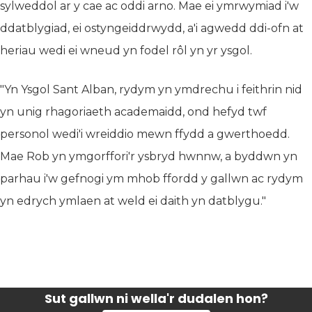
sylweddol ar y cae ac oddi arno. Mae ei ymrwymiad i'w
ddatblygiad, ei ostyngeiddrwydd, a'i agwedd ddi-ofn at
heriau wedi ei wneud yn fodel rôl yn yr ysgol.
"Yn Ysgol Sant Alban, rydym yn ymdrechu i feithrin nid
yn unig rhagoriaeth academaidd, ond hefyd twf
personol wedi'i wreiddio mewn ffydd a gwerthoedd.
Mae Rob yn ymgorffori'r ysbryd hwnnw, a byddwn yn
parhau i'w gefnogi ym mhob ffordd y gallwn ac rydym
yn edrych ymlaen at weld ei daith yn datblygu."
Sut gallwn ni wella'r dudalen hon?