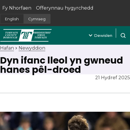
Fy Nhorfaen
Offerynnau hygyrchedd
(yn agor mewn tab newydd)
English
Cymraeg
Dewislen
Agor 
Hafan
Newyddion
Dyn ifanc lleol yn gwneud
hanes pêl-droed
21 Hydref 2025