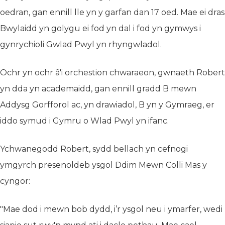
oedran, gan ennill lle yn y garfan dan 17 oed. Mae ei dras
Bwylaidd yn golygu ei fod yn dal i fod yn gymwys i
gynrychioli Gwlad Pwyl yn rhyngwladol.
Ochr yn ochr â'i orchestion chwaraeon, gwnaeth Robert
yn dda yn academaidd, gan ennill gradd B mewn
Addysg Gorfforol ac, yn drawiadol, B yn y Gymraeg, er
iddo symud i Gymru o Wlad Pwyl yn ifanc.
Ychwanegodd Robert, sydd bellach yn cefnogi
ymgyrch presenoldeb ysgol Ddim Mewn Colli Mas y
cyngor:
"Mae dod i mewn bob dydd, i’r ysgol neu i ymarfer, wedi