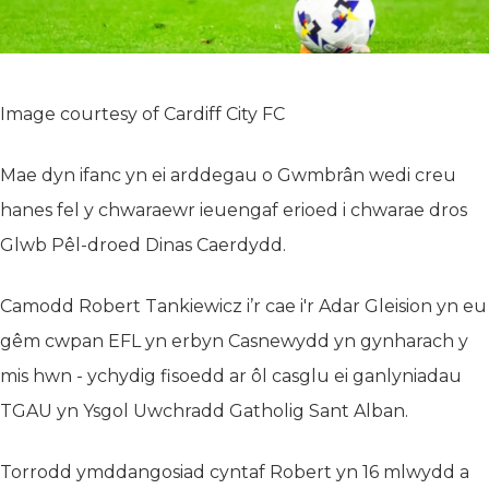
Image courtesy of Cardiff City FC
Mae dyn ifanc yn ei arddegau o Gwmbrân wedi creu
hanes fel y chwaraewr ieuengaf erioed i chwarae dros
Glwb Pêl-droed Dinas Caerdydd.
Camodd Robert Tankiewicz i’r cae i'r Adar Gleision yn eu
gêm cwpan EFL yn erbyn Casnewydd yn gynharach y
mis hwn - ychydig fisoedd ar ôl casglu ei ganlyniadau
TGAU yn Ysgol Uwchradd Gatholig Sant Alban.
Torrodd ymddangosiad cyntaf Robert yn 16 mlwydd a