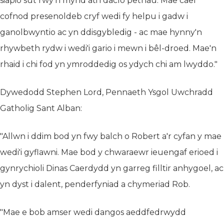
siapio sut rwy'n mynd ati i daclo pethau. Mae cael
cofnod presenoldeb cryf wedi fy helpu i gadw i
ganolbwyntio ac yn ddisgybledig - ac mae hynny'n
rhywbeth rydw i wedi'i gario i mewn i bêl-droed. Mae'n
rhaid i chi fod yn ymroddedig os ydych chi am lwyddo."
Dywedodd Stephen Lord, Pennaeth Ysgol Uwchradd
Gatholig Sant Alban:
"Allwn i ddim bod yn fwy balch o Robert a'r cyfan y mae
wedi'i gyflawni. Mae bod y chwaraewr ieuengaf erioed i
gynrychioli Dinas Caerdydd yn garreg filltir anhygoel, ac
yn dyst i dalent, penderfyniad a chymeriad Rob.
"Mae e bob amser wedi dangos aeddfedrwydd