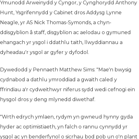
Ymunodd Arweinydd y Cyngor, y Cynghorydd Anthony
Hunt, Ysgrifennydd y Cabinet dros Addysg Lynne
Neagle, yr AS Nick Thomas-Symonds, a chyn-
ddisgyblion â staff, disgyblion ac aelodau o gymuned
ehangach yr ysgol i ddathlu taith, llwyddiannau a
dyheadau'r ysgol ar gyfer y dyfodol.
Dywedodd y Pennaeth Matthew Sims: "Mae'n bwysig
cydnabod a dathlu ymroddiad a gwaith caled y
ffrindiau a'r cydweithwyr niferus sydd wedi cefnogi ein
hysgol dros y deng mlynedd diwethaf.
"Wrth edrych ymlaen, rydym yn gwneud hynny gyda
hyder ac optimistiaeth, yn falch o rannu cynnydd yr
ysgol ac yn benderfynol o sicrhau bod pob un o'n plant