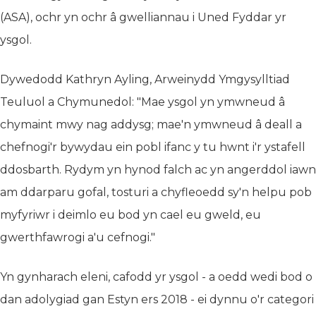
(ASA), ochr yn ochr â gwelliannau i Uned Fyddar yr
ysgol.
Dywedodd Kathryn Ayling, Arweinydd Ymgysylltiad
Teuluol a Chymunedol: "Mae ysgol yn ymwneud â
chymaint mwy nag addysg; mae'n ymwneud â deall a
chefnogi'r bywydau ein pobl ifanc y tu hwnt i'r ystafell
ddosbarth. Rydym yn hynod falch ac yn angerddol iawn
am ddarparu gofal, tosturi a chyfleoedd sy'n helpu pob
myfyriwr i deimlo eu bod yn cael eu gweld, eu
gwerthfawrogi a'u cefnogi."
Yn gynharach eleni, cafodd yr ysgol - a oedd wedi bod o
dan adolygiad gan Estyn ers 2018 - ei dynnu o'r categori