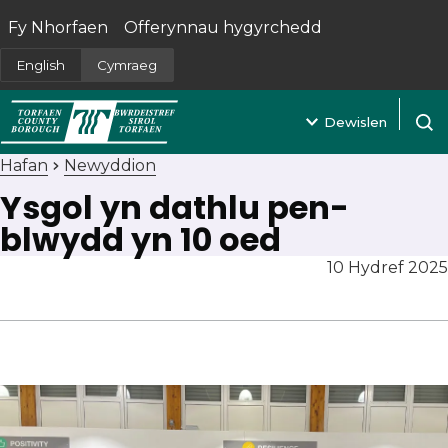
Fy Nhorfaen
Offerynnau hygyrchedd
(yn agor mewn tab newydd)
English
Cymraeg
Dewislen
Agor 
Hafan
Newyddion
Ysgol yn dathlu pen-
blwydd yn 10 oed
10 Hydref 2025