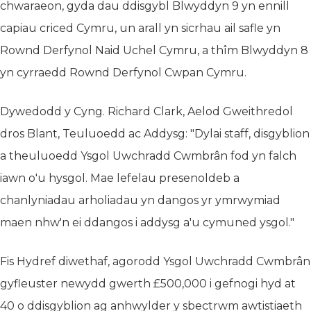
chwaraeon, gyda dau ddisgybl Blwyddyn 9 yn ennill
capiau criced Cymru, un arall yn sicrhau ail safle yn
Rownd Derfynol Naid Uchel Cymru, a thîm Blwyddyn 8
yn cyrraedd Rownd Derfynol Cwpan Cymru.
Dywedodd y Cyng. Richard Clark, Aelod Gweithredol
dros Blant, Teuluoedd ac Addysg: "Dylai staff, disgyblion
a theuluoedd Ysgol Uwchradd Cwmbrân fod yn falch
iawn o'u hysgol. Mae lefelau presenoldeb a
chanlyniadau arholiadau yn dangos yr ymrwymiad
maen nhw'n ei ddangos i addysg a'u cymuned ysgol."
Fis Hydref diwethaf, agorodd Ysgol Uwchradd Cwmbrân
gyfleuster newydd gwerth £500,000 i gefnogi hyd at
40 o ddisgyblion ag anhwylder y sbectrwm awtistiaeth