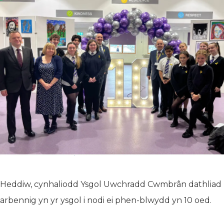
Heddiw, cynhaliodd Ysgol Uwchradd Cwmbrân dathliad
arbennig yn yr ysgol i nodi ei phen-blwydd yn 10 oed.