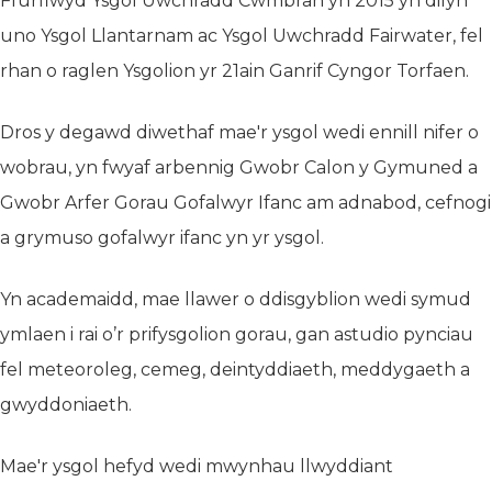
Ffurfiwyd Ysgol Uwchradd Cwmbrân yn 2015 yn dilyn
uno Ysgol Llantarnam ac Ysgol Uwchradd Fairwater, fel
rhan o raglen Ysgolion yr 21ain Ganrif Cyngor Torfaen.
Dros y degawd diwethaf mae'r ysgol wedi ennill nifer o
wobrau, yn fwyaf arbennig Gwobr Calon y Gymuned a
Gwobr Arfer Gorau Gofalwyr Ifanc am adnabod, cefnogi
a grymuso gofalwyr ifanc yn yr ysgol.
Yn academaidd, mae llawer o ddisgyblion wedi symud
ymlaen i rai o’r prifysgolion gorau, gan astudio pynciau
fel meteoroleg, cemeg, deintyddiaeth, meddygaeth a
gwyddoniaeth.
Mae'r ysgol hefyd wedi mwynhau llwyddiant