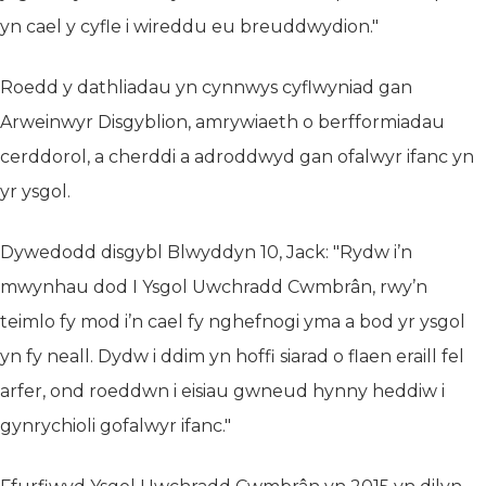
yn cael y cyfle i wireddu eu breuddwydion."
Roedd y dathliadau yn cynnwys cyflwyniad gan
Arweinwyr Disgyblion, amrywiaeth o berfformiadau
cerddorol, a cherddi a adroddwyd gan ofalwyr ifanc yn
yr ysgol.
Dywedodd disgybl Blwyddyn 10, Jack: "Rydw i’n
mwynhau dod I Ysgol Uwchradd Cwmbrân, rwy’n
teimlo fy mod i’n cael fy nghefnogi yma a bod yr ysgol
yn fy neall. Dydw i ddim yn hoffi siarad o flaen eraill fel
arfer, ond roeddwn i eisiau gwneud hynny heddiw i
gynrychioli gofalwyr ifanc."