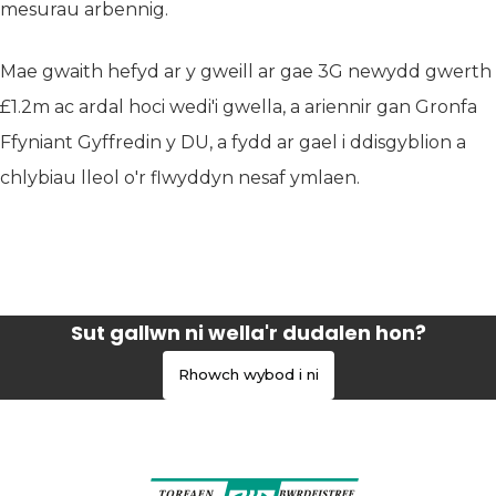
mesurau arbennig.
Mae gwaith hefyd ar y gweill ar gae 3G newydd gwerth
£1.2m ac ardal hoci wedi'i gwella, a ariennir gan Gronfa
Ffyniant Gyffredin y DU, a fydd ar gael i ddisgyblion a
chlybiau lleol o'r flwyddyn nesaf ymlaen.
Sut gallwn ni wella'r dudalen hon?
Rhowch wybod i ni