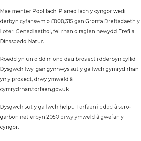
Mae menter Pobl Iach, Planed Iach y cyngor wedi
derbyn cyfanswm o £808,315 gan Gronfa Dreftadaeth y
Loteri Genedlaethol, fel rhan o raglen newydd Trefi a
Dinasoedd Natur.
Roedd yn un o ddim ond dau brosiect i dderbyn cyllid.
Dysgwch fwy, gan gynnwys sut y gallwch gymryd rhan
yn y prosiect, drwy ymweld â
cymrydrhan.torfaen.gov.uk
Dysgwch sut y gallwch helpu Torfaen i ddod â sero-
garbon net erbyn 2050 drwy ymweld â gwefan y
cyngor.