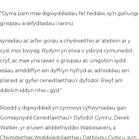
"Dyma pam mae digwyddiadau fel heddiw, sy'n galluogi
grwpiau a sefydliadau i rannu
syniadau ac arfer gorau a chydweithio ar atebion ar y
cyd, mor bwysig. Rydym yn elwa o ysbryd cymunedol
cryf, ac mae yna lawer o grwpiau ac unigolion sydd
eisiau amddiffyn ein dyffryn hyfryd ac adnoddau ein
planed ar gyfer cenedlaethau'r dyfodol. Rwyf am
ddiolch iddyn nhw i gyd."
Roedd y digwyddiad yn cynnwys cyflwyniadau gan
Gomisiynydd Cenedlaethau'r Dyfodol Cymru, Derek
Walker, yr elusen ailddefnyddio Wastesavers, a
Chymdeithas Ymddiriedolaethau Datblygu Cymru, sy'n