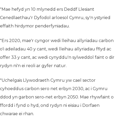
"Mae hefyd yn 10 mlynedd ers Deddf Llesiant
Cenedlaethau'r Dyfodol arloesol Cymru, sy'n ystyried
effaith hirdymor penderfyniadau.
"Ers 2020, mae'r cyngor wedi lleihau allyriadau carbon
o'i adeiladau 40 y cant, wedi lleihau allyriadau fflyd ac
offer 33 y cant, ac wedi cynyddu'n sylweddol faint o dir
rydyn ni'n ei reoli ar gyfer natur.
"Uchelgais Llywodraeth Cymru yw cael sector
cyhoeddus carbon sero net erbyn 2030, ac i Gymru
ddod yn garbon sero-net erbyn 2050. Mae rhywfaint o
ffordd i fynd o hyd, ond rydyn ni eisiau i Dorfaen
chwarae ei rhan.