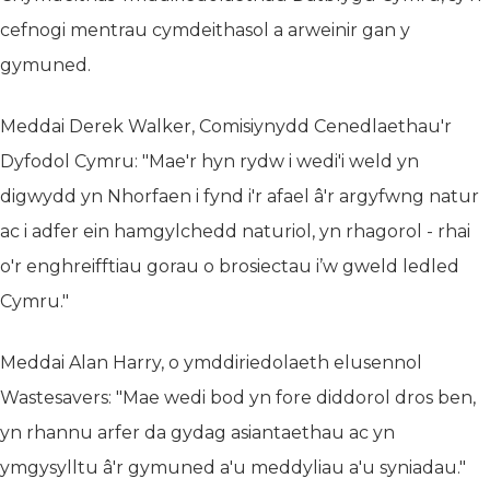
cefnogi mentrau cymdeithasol a arweinir gan y
gymuned.
Meddai Derek Walker, Comisiynydd Cenedlaethau'r
Dyfodol Cymru: "Mae'r hyn rydw i wedi'i weld yn
digwydd yn Nhorfaen i fynd i'r afael â'r argyfwng natur
ac i adfer ein hamgylchedd naturiol, yn rhagorol - rhai
o'r enghreifftiau gorau o brosiectau i’w gweld ledled
Cymru."
Meddai Alan Harry, o ymddiriedolaeth elusennol
Wastesavers: "Mae wedi bod yn fore diddorol dros ben,
yn rhannu arfer da gydag asiantaethau ac yn
ymgysylltu â'r gymuned a'u meddyliau a'u syniadau."