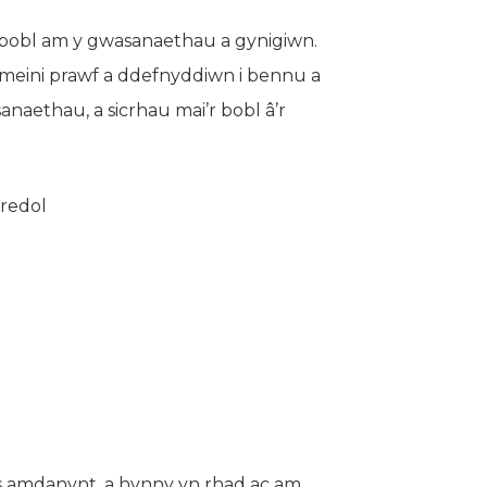
bobl am y gwasanaethau a gynigiwn.
’r meini prawf a ddefnyddiwn i bennu a
naethau, a sicrhau mai’r bobl â’r
fredol
is amdanynt, a hynny yn rhad ac am