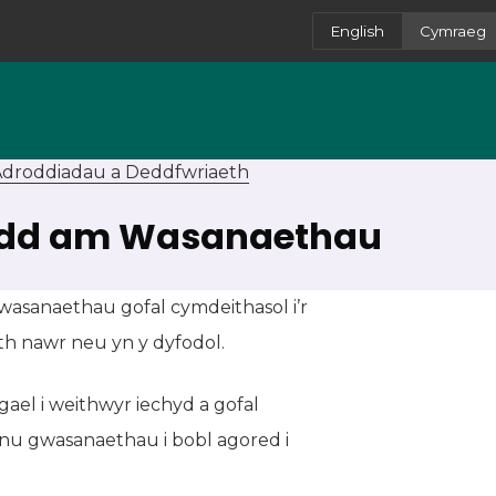
English
Cymraeg
Adroddiadau a Deddfwriaeth
edd am Wasanaethau
asanaethau gofal cymdeithasol i’r
th nawr neu yn y dyfodol.
ael i weithwyr iechyd a gofal
efnu gwasanaethau i bobl agored i