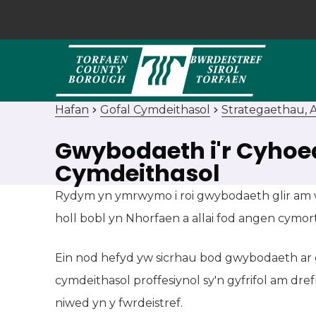
Hafan
Gofal Cymdeithasol
Strategaethau, 
Gwybodaeth i'r Cyho
Cymdeithasol
Rydym yn ymrwymo i roi gwybodaeth glir am w
holl bobl yn Nhorfaen a allai fod angen cymor
Ein nod hefyd yw sicrhau bod gwybodaeth ar g
cymdeithasol proffesiynol sy'n gyfrifol am dr
niwed yn y fwrdeistref.