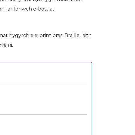
nni, anfonwch e-bost at
ygyrch e.e. print bras, Braille, iaith
 â ni.