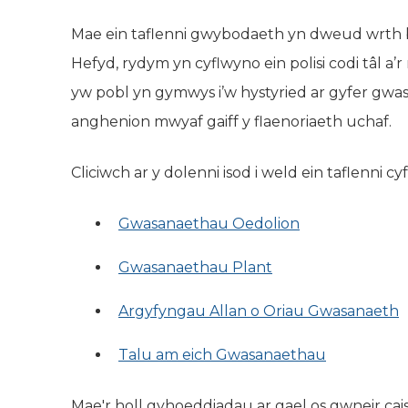
Mae ein taflenni gwybodaeth yn dweud wrth 
Hefyd, rydym yn cyflwyno ein polisi codi tâl a
yw pobl yn gymwys i’w hystyried ar gyfer gwasa
anghenion mwyaf gaiff y flaenoriaeth uchaf.
Cliciwch ar y dolenni isod i weld ein taflenni cy
Gwasanaethau Oedolion
Gwasanaethau Plant
Argyfyngau Allan o Oriau Gwasanaeth
Talu am eich Gwasanaethau
Mae'r holl gyhoeddiadau ar gael os gwneir ca