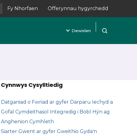
Fy Nhorfaen
Offerynnau hygyrchedd
(yn agor mewn tab newydd)
Dewislen
Agor chwilio
Cynnwys Cysylltiedig
Datganiad o Fwriad ar gyfer Darparu Iechyd a
Gofal Cymdeithasol Integredig i Bobl Hŷn ag
Anghenion Cymhleth
Siarter Gwent ar gyfer Gweithio Gyda'n