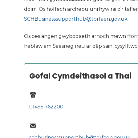
ddim. Os hoffech archebu unrhyw rai o'r tafle
SCHBusinesssupporthub@torfaen.gov.uk
Os oes angen gwybodaeth arnoch mewn fformat h
heblaw am Saesneg neu ar dâp sain, cysylltwch
Gofal Cymdeithasol a Thai
01495 762200
schbusinesssupporthub@torfaen.gov.uk