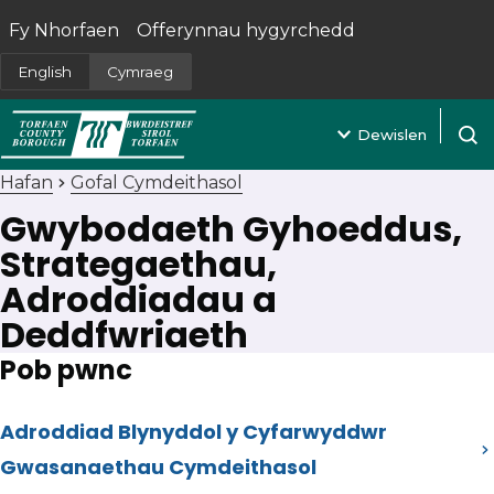
Fy Nhorfaen
Offerynnau hygyrchedd
(yn agor mewn tab newydd)
English
Cymraeg
Dewislen
Agor 
Hafan
Gofal Cymdeithasol
Gwybodaeth Gyhoeddus,
Strategaethau,
Adroddiadau a
Deddfwriaeth
Pob pwnc
Adroddiad Blynyddol y Cyfarwyddwr
Gwasanaethau Cymdeithasol