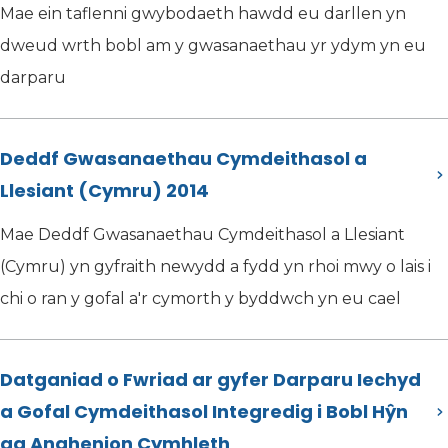
Mae ein taflenni gwybodaeth hawdd eu darllen yn
dweud wrth bobl am y gwasanaethau yr ydym yn eu
darparu
Deddf Gwasanaethau Cymdeithasol a
Llesiant (Cymru) 2014
Mae Deddf Gwasanaethau Cymdeithasol a Llesiant
(Cymru) yn gyfraith newydd a fydd yn rhoi mwy o lais i
chi o ran y gofal a'r cymorth y byddwch yn eu cael
Datganiad o Fwriad ar gyfer Darparu Iechyd
a Gofal Cymdeithasol Integredig i Bobl Hŷn
ag Anghenion Cymhleth