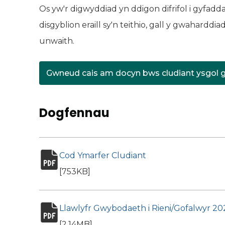
Os yw'r digwyddiad yn ddigon difrifol i gyfad
disgyblion eraill sy'n teithio, gall y gwaharddi
unwaith.
Gwneud cais am docyn bws cludiant ysgol 
(yn agor mewn t
Dogfennau
Cod Ymarfer Cludiant
(yn agor mewn tab
pdf file
[753KB]
Llawlyfr Gwybodaeth i Rieni/Gofalwyr 2
pdf file
[2.14MB]