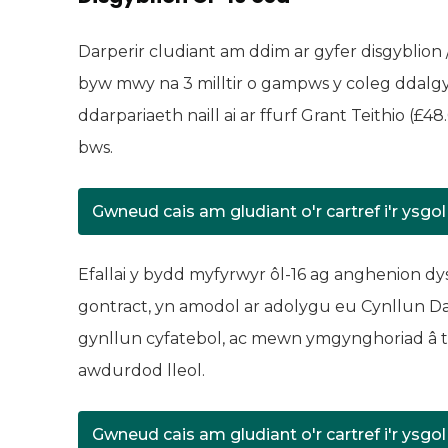
Darperir cludiant am ddim ar gyfer disgyblion 
byw mwy na 3 milltir o gampws y coleg ddalgy
ddarpariaeth naill ai ar ffurf Grant Teithio (£
bws.
Gwneud cais am gludiant o'r cartref i'r ysgol -
(yn agor mewn t
Efallai y bydd myfyrwyr ôl-16 ag anghenion d
gontract, yn amodol ar adolygu eu Cynllun D
gynllun cyfatebol, ac mewn ymgynghoriad â
awdurdod lleol.
Gwneud cais am gludiant o'r cartref i'r ysgol 
(yn agor mewn