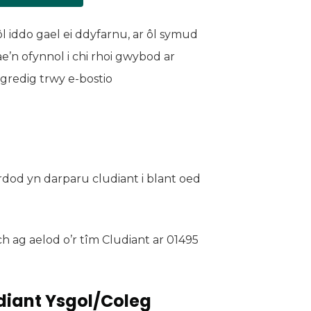
 iddo gael ei ddyfarnu, ar ôl symud
e’n ofynnol i chi rhoi gwybod ar
egredig trwy e-bostio
dod yn darparu cludiant i blant oed
 ag aelod o’r tîm Cludiant ar 01495
diant Ysgol/Coleg