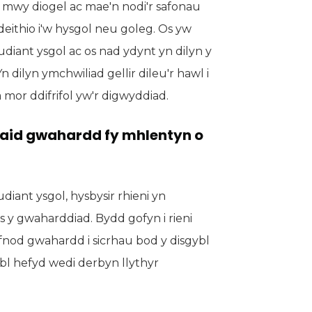
o mwy diogel ac mae'n nodi'r safonau
eithio i'w hysgol neu goleg. Os yw
iant ysgol ac os nad ydynt yn dilyn y
 dilyn ymchwiliad gellir dileu'r hawl i
mor ddifrifol yw'r digwyddiad.
haid gwahardd fy mhlentyn o
diant ysgol, hysbysir rhieni yn
s y gwaharddiad. Bydd gofyn i rieni
yfnod gwahardd i sicrhau bod y disgybl
ybl hefyd wedi derbyn llythyr