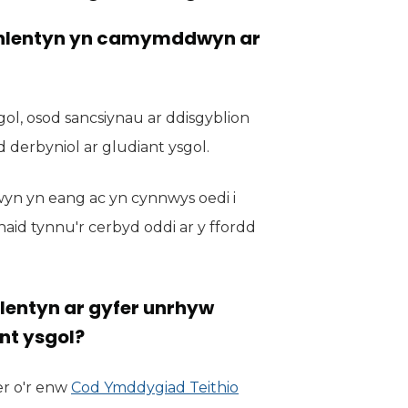
mhlentyn yn camymddwyn ar
gol, osod sancsiynau ar ddisgyblion
derbyniol ar gludiant ysgol.
yn yn eang ac yn cynnwys oedi i
haid tynnu'r cerbyd oddi ar y ffordd
lentyn ar gyfer unrhyw
nt ysgol?
r o'r enw
Cod Ymddygiad Teithio