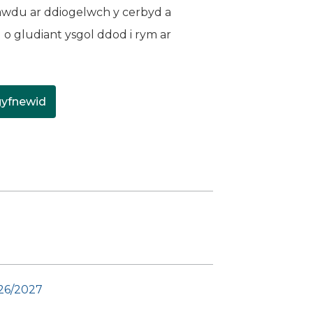
dawdu ar ddiogelwch y cerbyd a
ad o gludiant ysgol ddod i rym ar
gyfnewid
ab newydd)
 newydd)
026/2027
(yn agor mewn tab newydd)