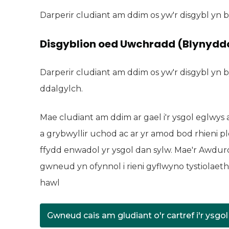
Darperir cludiant am ddim os yw'r disgybl yn by
Disgyblion oed Uwchradd (Blynyddoe
Darperir cludiant am ddim os yw'r disgybl yn b
ddalgylch.
Mae cludiant am ddim ar gael i'r ysgol eglwys 
a grybwyllir uchod ac ar yr amod bod rhieni p
ffydd enwadol yr ysgol dan sylw. Mae'r Awdur
gwneud yn ofynnol i rieni gyflwyno tystiolae
hawl
Gwneud cais am gludiant o'r cartref i'r ysgol
(yn agor mewn tab n