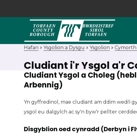
Hafan
Ysgolion a Dysgu
Ysgolion
Cymorth 
Cludiant i'r Ysgol a'r 
Cludiant Ysgol a Choleg (he
Arbennig)
Yn gyffredinol, mae cludiant am ddim wedi'i g
ysgol eu dalgylch ac sy'n byw'r pellter cerdde
Disgyblion oed cynradd (Derbyn i F