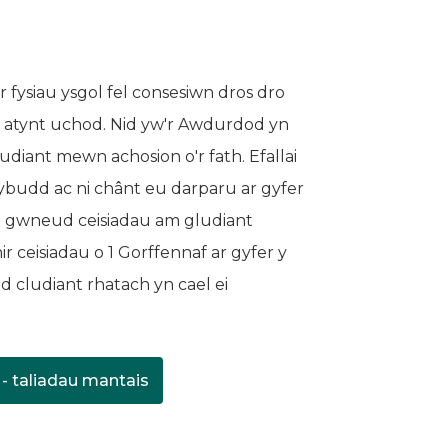
r fysiau ysgol fel consesiwn dros dro
ir atynt uchod. Nid yw'r Awdurdod yn
diant mewn achosion o'r fath. Efallai
ybudd ac ni chânt eu darparu ar gyfer
n gwneud ceisiadau am gludiant
ceisiadau o 1 Gorffennaf ar gyfer y
 cludiant rhatach yn cael ei
 - taliadau mantais
wn tab newydd)