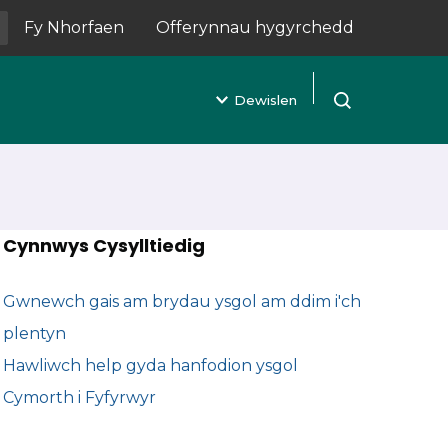
Fy Nhorfaen
Offerynnau hygyrchedd
(yn agor mewn tab newydd)
Dewislen
Agor chwilio
Cynnwys Cysylltiedig
Gwnewch gais am brydau ysgol am ddim i'ch
plentyn
Hawliwch help gyda hanfodion ysgol
Cymorth i Fyfyrwyr