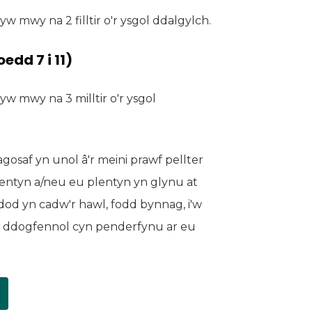
w mwy na 2 filltir o'r ysgol ddalgylch.
dd 7 i 11)
yw mwy na 3 milltir o'r ysgol
agosaf yn unol â'r meini prawf pellter
lentyn a/neu eu plentyn yn glynu at
dod yn cadw'r hawl, fodd bynnag, i'w
th ddogfennol cyn penderfynu ar eu
ewydd)