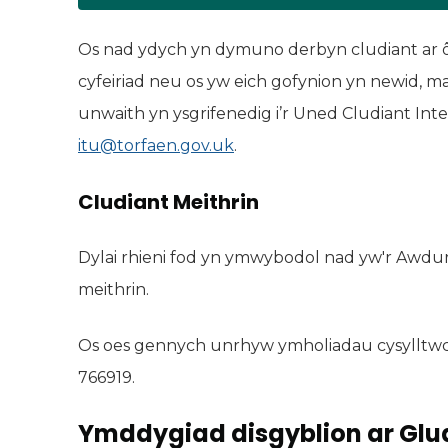
Os nad ydych yn dymuno derbyn cludiant ar ôl
cyfeiriad neu os yw eich gofynion yn newid, ma
unwaith yn ysgrifenedig i’r Uned Cludiant Int
itu@torfaen.gov.uk
.
Cludiant Meithrin
Dylai rhieni fod yn ymwybodol nad yw'r Awdur
meithrin.
Os oes gennych unrhyw ymholiadau cysylltwch
766919.
Ymddygiad disgyblion ar Glu