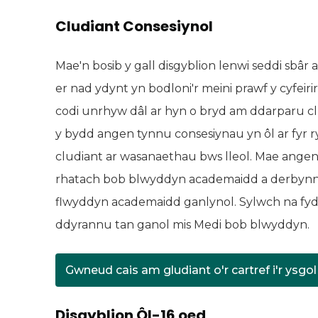
Cludiant Consesiynol
Mae'n bosib y gall disgyblion lenwi seddi sbâr a
er nad ydynt yn bodloni'r meini prawf y cyfeir
codi unrhyw dâl ar hyn o bryd am ddarparu clu
y bydd angen tynnu consesiynau yn ôl ar fyr r
cludiant ar wasanaethau bws lleol. Mae ange
rhatach bob blwyddyn academaidd a derbynnir 
flwyddyn academaidd ganlynol. Sylwch na fydd
ddyrannu tan ganol mis Medi bob blwyddyn.
Gwneud cais am gludiant o'r cartref i'r ysgol
(yn agor me
Disgyblion Ôl-16 oed