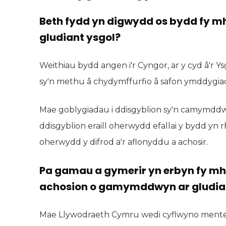
Beth fydd yn digwydd os bydd fy 
gludiant ysgol?
Weithiau bydd angen i'r Cyngor, ar y cyd â'r Ys
sy'n methu â chydymffurfio â safon ymddygiad 
Mae goblygiadau i ddisgyblion sy'n camymddw
ddisgyblion eraill oherwydd efallai y bydd yn r
oherwydd y difrod a'r aflonyddu a achosir.
Pa gamau a gymerir yn erbyn fy mh
achosion o gamymddwyn ar gludia
Mae Llywodraeth Cymru wedi cyflwyno mente