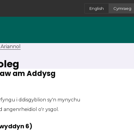
English
Cymraeg
Ariannol
Coleg
blaw am Addysg
yfyngu i ddisgyblion sy'n mynychu
d angenrheidiol o'r ysgol.
lwyddyn 6)