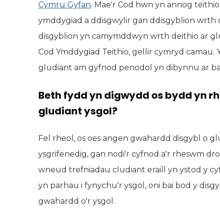
Cymru Gyfan
. Mae'r Cod hwn yn annog teithi
ymddygiad a ddisgwylir gan ddisgyblion wrth d
disgyblion yn camymddwyn wrth deithio ar glud
Cod Ymddygiad Teithio, gellir cymryd camau. Yn
gludiant am gyfnod penodol yn dibynnu ar ba 
Beth fydd yn digwydd os bydd yn r
gludiant ysgol?
Fel rheol, os oes angen gwahardd disgybl o glu
ysgrifenedig, gan nodi'r cyfnod a'r rheswm dro
wneud trefniadau cludiant eraill yn ystod y c
yn parhau i fynychu'r ysgol, oni bai bod y disg
gwahardd o'r ysgol.