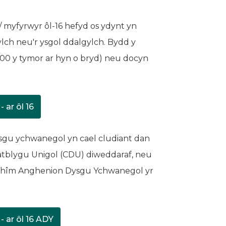
/ myfyrwyr ôl-16 hefyd os ydynt yn
lch neu'r ysgol ddalgylch. Bydd y
48.00 y tymor ar hyn o bryd) neu docyn
 ar ôl 16
ab newydd)
ysgu ychwanegol yn cael cludiant dan
atblygu Unigol (CDU) diweddaraf, neu
 thîm Anghenion Dysgu Ychwanegol yr
- ar ôl 16 ADY
 tab newydd)