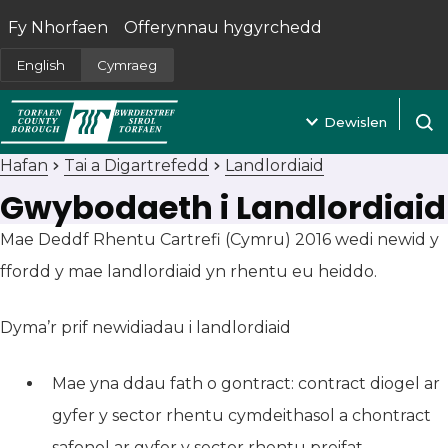
Fy Nhorfaen
Offerynnau hygyrchedd
(yn agor mewn tab newydd)
English
Cymraeg
Dewislen
Agor 
Hafan
Tai a Digartrefedd
Landlordiaid
Gwybodaeth i Landlordiaid
Mae Deddf Rhentu Cartrefi (Cymru) 2016 wedi newid y
ffordd y mae landlordiaid yn rhentu eu heiddo.
Dyma’r prif newidiadau i landlordiaid
Mae yna ddau fath o gontract: contract diogel ar
gyfer y sector rhentu cymdeithasol a chontract
safonol ar gyfer y sector rhentu preifat..