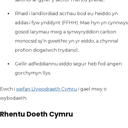
Rhaid i landlordiaid sicrhau bod eu heiddo yn
addas i fyw ynddynt (FFHH). Mae hyn yn cynnwys
gosod larymau mwg a synwyryddion carbon
monocsid sy’n gweithio yn yr eiddo, a chynnal
profion diogelwch trydanol..
Gellir adfeddiannu eiddo segur heb fod angen
gorchymyn llys.
Ewch i
wefan Llywodraeth Cymru
(yn agor mewn tab n
i gael mwy o
wybodaeth.
Rhentu Doeth Cymru