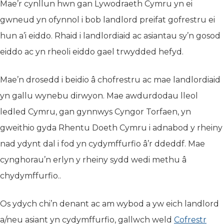
Mae’r cynllun hwn gan Lywodraeth Cymru yn ei
gwneud yn ofynnol i bob landlord preifat gofrestru ei
hun a’i eiddo. Rhaid i landlordiaid ac asiantau sy’n gosod
eiddo ac yn rheoli eiddo gael trwydded hefyd.
Mae’n drosedd i beidio â chofrestru ac mae landlordiaid
yn gallu wynebu dirwyon. Mae awdurdodau lleol
ledled Cymru, gan gynnwys Cyngor Torfaen, yn
gweithio gyda Rhentu Doeth Cymru i adnabod y rheiny
nad ydynt dal i fod yn cydymffurfio â’r ddeddf. Mae
cynghorau’n erlyn y rheiny sydd wedi methu â
chydymffurfio..
Os ydych chi’n denant ac am wybod a yw eich landlord
a/neu asiant yn cydymffurfio, gallwch weld
Cofrestr