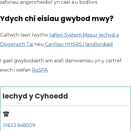
safonau angenrheidiol yn cael eu bodloni.
Ydych chi eisiau gwybod mwy?
Gallwch lawr lwytho
taflen System Mesur Iechyd a
Diogelwch Tai
(yn agor mewn tab newydd)
neu
Canllaw HHSRS i landlordiaid
(yn ag
I gael gwybodaeth am arall damweiniau yn y cartref
ewch i wefan
RoSPA
(yn agor mewn tab newydd)
.
Iechyd y Cyhoedd
01633 648009