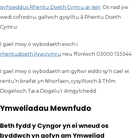
gyhoeddus Rhentu Doeth Cymru ar lein
(yn agor mewn
. Os nad yw
wedi cofrestru, gallwch gysylltu â Rhentu Doeth
Cymru.
I gael mwy o wybodaeth ewch i
rhentudoeth.llyw.cymru
(yn agor mewn tab newydd)
neu ffoniwch 03000 133344.
I gael mwy o wybodaeth am gyflwr eiddo sy’n cael ei
rentu’n breifat yn Nhorfaen, cysylltwch â Thîm
Diogelwch Tai a Diogelu’r Amgylchedd.
Ymweliadau Mewnfudo
Beth fydd y Cyngor yn ei wneud os
byddwch yn gofyn am Ymweliad