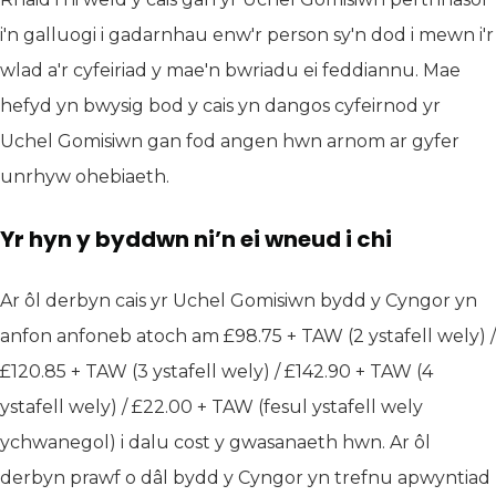
i'n galluogi i gadarnhau enw'r person sy'n dod i mewn i'r
wlad a'r cyfeiriad y mae'n bwriadu ei feddiannu. Mae
hefyd yn bwysig bod y cais yn dangos cyfeirnod yr
Uchel Gomisiwn gan fod angen hwn arnom ar gyfer
unrhyw ohebiaeth.
Yr hyn y byddwn ni’n ei wneud i chi
Ar ôl derbyn cais yr Uchel Gomisiwn bydd y Cyngor yn
anfon anfoneb atoch am £98.75 + TAW (2 ystafell wely) /
£120.85 + TAW (3 ystafell wely) / £142.90 + TAW (4
ystafell wely) / £22.00 + TAW (fesul ystafell wely
ychwanegol) i dalu cost y gwasanaeth hwn. Ar ôl
derbyn prawf o dâl bydd y Cyngor yn trefnu apwyntiad