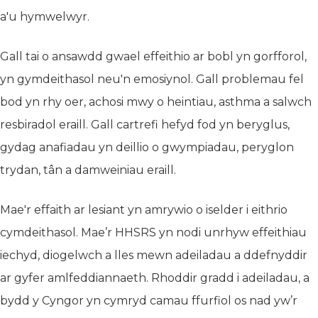
a'u hymwelwyr.
Gall tai o ansawdd gwael effeithio ar bobl yn gorfforol,
yn gymdeithasol neu'n emosiynol. Gall problemau fel
bod yn rhy oer, achosi mwy o heintiau, asthma a salwch
resbiradol eraill. Gall cartrefi hefyd fod yn beryglus,
gydag anafiadau yn deillio o gwympiadau, peryglon
trydan, tân a damweiniau eraill.
Mae'r effaith ar lesiant yn amrywio o iselder i eithrio
cymdeithasol. Mae’r HHSRS yn nodi unrhyw effeithiau
iechyd, diogelwch a lles mewn adeiladau a ddefnyddir
ar gyfer amlfeddiannaeth. Rhoddir gradd i adeiladau, a
bydd y Cyngor yn cymryd camau ffurfiol os nad yw’r