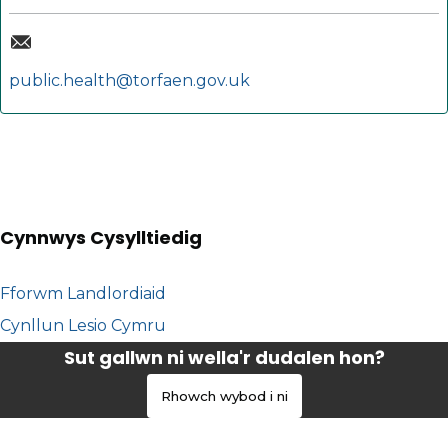
public.health@torfaen.gov.uk
Cynnwys Cysylltiedig
Fforwm Landlordiaid
Cynllun Lesio Cymru
Sut gallwn ni wella'r dudalen hon?
Rhowch wybod i ni