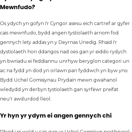
Mewnfudo?
Os ydych yn gofyn i'r Cyngor asesu eich cartref ar gyfer
cais mewnfudo, bydd angen tystiolaeth arnom fod
gennych lety addas yn y Deyrnas Unedig. Rhaid i'r
dystiolaeth hon ddangos nad oes gan yr eiddo rydych
yn bwriadu ei feddiannu unrhyw beryglon categori un
ac na fydd yn dod yn orlawn pan fyddwch yn byw yno.
Bydd Uchel Gomisiynau Prydain mewn gwahanol
wledydd yn derbyn tystiolaeth gan syrfëwr preifat
neu'r awdurdod lleol.
Yr hyn yr ydym ei angen gennych chi
Rhaid i ni weld y cais gan yr Uchel Gomisiwn perthnasol