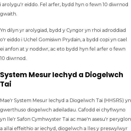
i arolygu'r eiddo. Fel arfer, bydd hyn o fewn 10 diwrnod
gwaith.
Yn dilyn yr arolygiad, bydd y Cyngor yn rhoi adroddiad
o'r eiddo i Uchel Gomisiwn Prydain, a bydd copi yn cael
ei anfon at y noddwr, ac eto bydd hyn fel arfer o fewn
10 diwrnod.
System Mesur Iechyd a Diogelwch
Tai
Mae'r System Mesur Iechyd a Diogelwch Tai (HHSRS) yn
gwerthuso diogelwch adeiladau. Cafodd ei chyflwyno
yn lle'r Safon Cymhwyster Tai ac mae'n asesu'r peryglon
a allai effeithio ar iechyd, diogelwch a lles y preswylwyr