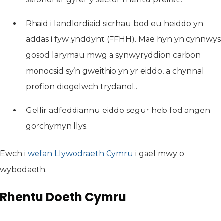
Rhaid i landlordiaid sicrhau bod eu heiddo yn
addas i fyw ynddynt (FFHH). Mae hyn yn cynnwys
gosod larymau mwg a synwyryddion carbon
monocsid sy’n gweithio yn yr eiddo, a chynnal
profion diogelwch trydanol..
Gellir adfeddiannu eiddo segur heb fod angen
gorchymyn llys.
Ewch i
wefan Llywodraeth Cymru
(yn agor mewn tab n
i gael mwy o
wybodaeth.
Rhentu Doeth Cymru