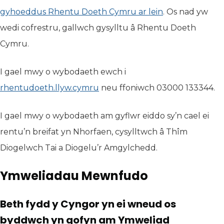
gyhoeddus Rhentu Doeth Cymru ar lein
(yn agor mewn
. Os nad yw
wedi cofrestru, gallwch gysylltu â Rhentu Doeth
Cymru.
I gael mwy o wybodaeth ewch i
rhentudoeth.llyw.cymru
(yn agor mewn tab newydd)
neu ffoniwch 03000 133344.
I gael mwy o wybodaeth am gyflwr eiddo sy’n cael ei
rentu’n breifat yn Nhorfaen, cysylltwch â Thîm
Diogelwch Tai a Diogelu’r Amgylchedd.
Ymweliadau Mewnfudo
Beth fydd y Cyngor yn ei wneud os
byddwch yn gofyn am Ymweliad