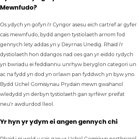
Mewnfudo?
Os ydych yn gofyn i'r Cyngor asesu eich cartref ar gyfer
cais mewnfudo, bydd angen tystiolaeth arnom fod
gennych lety addas yn y Deyrnas Unedig. Rhaid i'r
dystiolaeth hon ddangos nad oes gan yr eiddo rydych
yn bwriadu ei feddiannu unrhyw beryglon categori un
ac na fydd yn dod yn orlawn pan fyddwch yn byw yno.
Bydd Uchel Gomisiynau Prydain mewn gwahanol
wledydd yn derbyn tystiolaeth gan syrfëwr preifat
neu'r awdurdod lleol.
Yr hyn yr ydym ei angen gennych chi
Rhaid i ni weld y cais gan yr Uchel Gomisiwn perthnasol