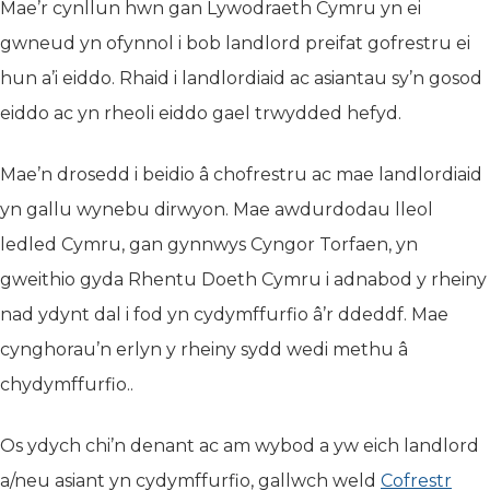
Mae’r cynllun hwn gan Lywodraeth Cymru yn ei
gwneud yn ofynnol i bob landlord preifat gofrestru ei
hun a’i eiddo. Rhaid i landlordiaid ac asiantau sy’n gosod
eiddo ac yn rheoli eiddo gael trwydded hefyd.
Mae’n drosedd i beidio â chofrestru ac mae landlordiaid
yn gallu wynebu dirwyon. Mae awdurdodau lleol
ledled Cymru, gan gynnwys Cyngor Torfaen, yn
gweithio gyda Rhentu Doeth Cymru i adnabod y rheiny
nad ydynt dal i fod yn cydymffurfio â’r ddeddf. Mae
cynghorau’n erlyn y rheiny sydd wedi methu â
chydymffurfio..
Os ydych chi’n denant ac am wybod a yw eich landlord
a/neu asiant yn cydymffurfio, gallwch weld
Cofrestr