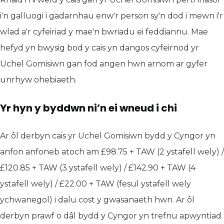
i'n galluogi i gadarnhau enw'r person sy'n dod i mewn i'r
wlad a'r cyfeiriad y mae'n bwriadu ei feddiannu. Mae
hefyd yn bwysig bod y cais yn dangos cyfeirnod yr
Uchel Gomisiwn gan fod angen hwn arnom ar gyfer
unrhyw ohebiaeth.
Yr hyn y byddwn ni’n ei wneud i chi
Ar ôl derbyn cais yr Uchel Gomisiwn bydd y Cyngor yn
anfon anfoneb atoch am £98.75 + TAW (2 ystafell wely) /
£120.85 + TAW (3 ystafell wely) / £142.90 + TAW (4
ystafell wely) / £22.00 + TAW (fesul ystafell wely
ychwanegol) i dalu cost y gwasanaeth hwn. Ar ôl
derbyn prawf o dâl bydd y Cyngor yn trefnu apwyntiad