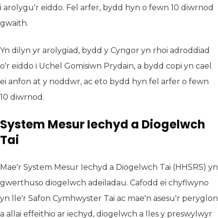
i arolygu'r eiddo. Fel arfer, bydd hyn o fewn 10 diwrnod
gwaith.
Yn dilyn yr arolygiad, bydd y Cyngor yn rhoi adroddiad
o'r eiddo i Uchel Gomisiwn Prydain, a bydd copi yn cael
ei anfon at y noddwr, ac eto bydd hyn fel arfer o fewn
10 diwrnod.
System Mesur Iechyd a Diogelwch
Tai
Mae'r System Mesur Iechyd a Diogelwch Tai (HHSRS) yn
gwerthuso diogelwch adeiladau. Cafodd ei chyflwyno
yn lle'r Safon Cymhwyster Tai ac mae'n asesu'r peryglon
a allai effeithio ar iechyd, diogelwch a lles y preswylwyr