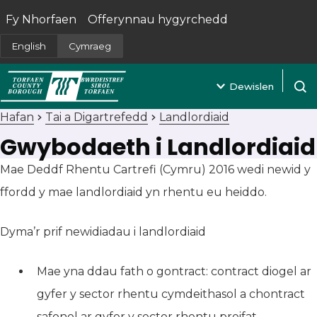
Fy Nhorfaen
Offerynnau hygyrchedd
(yn agor mewn tab newydd)
English
Cymraeg
Dewislen
Agor 
Hafan
Tai a Digartrefedd
Landlordiaid
Gwybodaeth i Landlordiaid
Mae Deddf Rhentu Cartrefi (Cymru) 2016 wedi newid y
ffordd y mae landlordiaid yn rhentu eu heiddo.
Dyma’r prif newidiadau i landlordiaid
Mae yna ddau fath o gontract: contract diogel ar
gyfer y sector rhentu cymdeithasol a chontract
safonol ar gyfer y sector rhentu preifat..