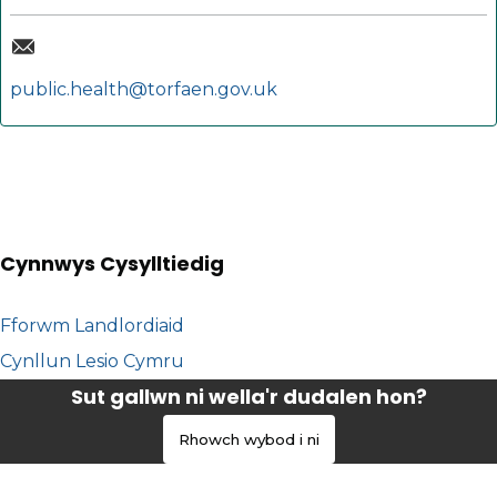
public.health@torfaen.gov.uk
Cynnwys Cysylltiedig
Fforwm Landlordiaid
Cynllun Lesio Cymru
Sut gallwn ni wella'r dudalen hon?
Rhowch wybod i ni