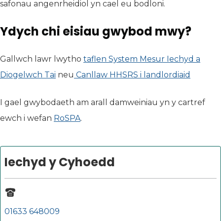
safonau angenrheidiol yn cael eu bodloni.
Ydych chi eisiau gwybod mwy?
Gallwch lawr lwytho
taflen System Mesur Iechyd a
Diogelwch Tai
(yn agor mewn tab newydd)
neu
Canllaw HHSRS i landlordiaid
(yn ag
I gael gwybodaeth am arall damweiniau yn y cartref
ewch i wefan
RoSPA
(yn agor mewn tab newydd)
.
Iechyd y Cyhoedd
01633 648009