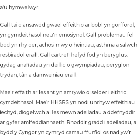
a'u hymwelwyr.
Gall tai o ansawdd gwael effeithio ar bobl yn gorfforol,
yn gymdeithasol neu'n emosiynol. Gall problemau fel
bod yn rhy oer, achosi mwy o heintiau, asthma a salwch
resbiradol eraill. Gall cartrefi hefyd fod yn beryglus,
gydag anafiadau yn deillio o gwympiadau, peryglon
trydan, tân a damweiniau eraill.
Mae'r effaith ar lesiant yn amrywio o iselder i eithrio
cymdeithasol. Mae’r HHSRS yn nodi unrhyw effeithiau
iechyd, diogelwch a lles mewn adeiladau a ddefnyddir
ar gyfer amlfeddiannaeth. Rhoddir gradd i adeiladau, a
bydd y Cyngor yn cymryd camau ffurfiol os nad yw’r