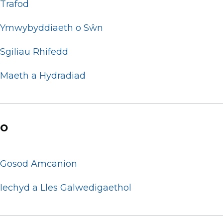
Trafod
Ymwybyddiaeth o Sŵn
Sgiliau Rhifedd
Maeth a Hydradiad
O
Gosod Amcanion
Iechyd a Lles Galwedigaethol