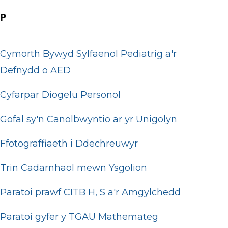
P
Cymorth Bywyd Sylfaenol Pediatrig a'r
Defnydd o AED
Cyfarpar Diogelu Personol
Gofal sy'n Canolbwyntio ar yr Unigolyn
Ffotograffiaeth i Ddechreuwyr
Trin Cadarnhaol mewn Ysgolion
Paratoi prawf CITB H, S a'r Amgylchedd
Paratoi gyfer y TGAU Mathemateg