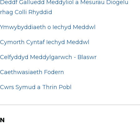
Deddf Galluedd Meddyliol a Mesurau Diogelu
rhag Colli Rhyddid
Ymwybyddiaeth o Iechyd Meddwl
Cymorth Cyntaf Iechyd Meddwl
Celfyddyd Meddylgarwch - Blaswr
Caethwasiaeth Fodern
Cwrs Symud a Thrin Pobl
N