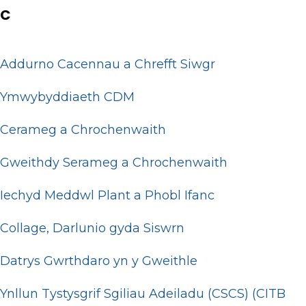
C
Addurno Cacennau a Chrefft Siwgr
Ymwybyddiaeth CDM
Cerameg a Chrochenwaith
Gweithdy Serameg a Chrochenwaith
Iechyd Meddwl Plant a Phobl Ifanc
Collage, Darlunio gyda Siswrn
Datrys Gwrthdaro yn y Gweithle
Ynllun Tystysgrif Sgiliau Adeiladu (CSCS) (CITB