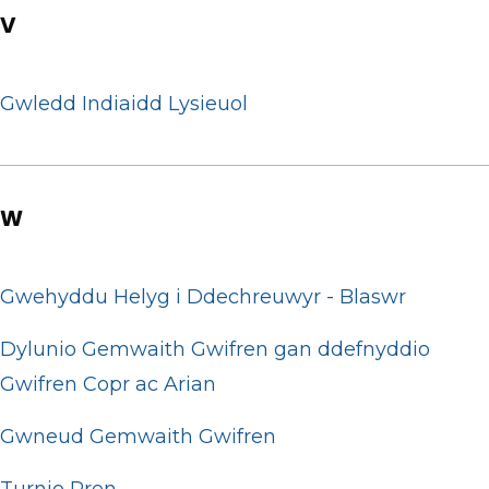
V
Gwledd Indiaidd Lysieuol
W
Gwehyddu Helyg i Ddechreuwyr - Blaswr
Dylunio Gemwaith Gwifren gan ddefnyddio
Gwifren Copr ac Arian
Gwneud Gemwaith Gwifren