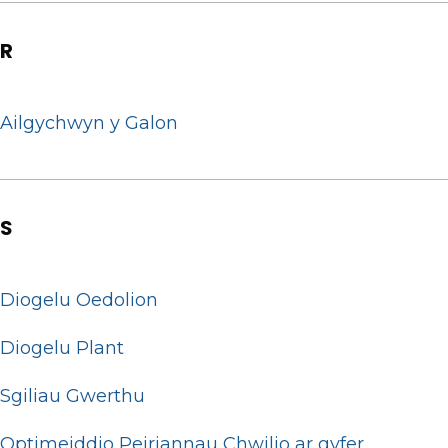
R
Ailgychwyn y Galon
S
Diogelu Oedolion
Diogelu Plant
Sgiliau Gwerthu
Optimeiddio Peiriannau Chwilio ar gyfer