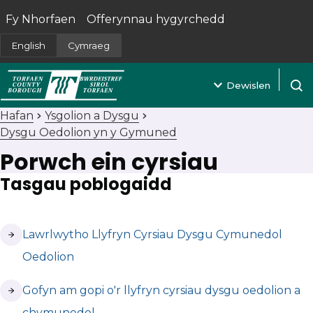
Fy Nhorfaen
Offerynnau hygyrchedd
(yn agor mewn tab newydd)
English
Cymraeg
Dewislen
Agor 
Hafan
Ysgolion a Dysgu
Dysgu Oedolion yn y Gymuned
Porwch ein cyrsiau
Tasgau poblogaidd
(yn agor mewn tab newydd)
Lawrlwytho Llyfryn Cyrsiau Dysgu Cymunedol
Oedolion
(yn agor mewn tab newydd)
Gofyn am gopi o'r llyfryn cyrsiau dysgu oedolion a
chymunedol