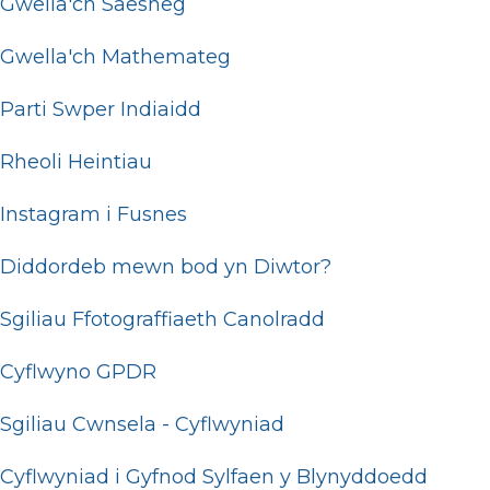
Gwella'ch Saesneg
Gwella'ch Mathemateg
Parti Swper Indiaidd
Rheoli Heintiau
Instagram i Fusnes
Diddordeb mewn bod yn Diwtor?
Sgiliau Ffotograffiaeth Canolradd
Cyflwyno GPDR
Sgiliau Cwnsela - Cyflwyniad
Cyflwyniad i Gyfnod Sylfaen y Blynyddoedd