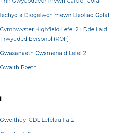
Trin Gwybodaeth mewn Cartref Gofal
Iechyd a Diogelwch mewn Lleoliad Gofal
Cymhwyster Highfield Lefel 2 i Ddeiliaid
Trwydded Bersonol (RQF)
Gwasanaeth Cwsmeriaid Lefel 2
Gwaith Poeth
I
Gweithdy ICDL Lefelau 1 a 2