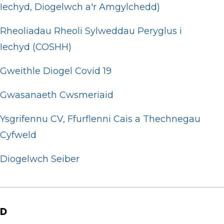
Iechyd, Diogelwch a'r Amgylchedd)
Rheoliadau Rheoli Sylweddau Peryglus i
Iechyd (COSHH)
Gweithle Diogel Covid 19
Gwasanaeth Cwsmeriaid
Ysgrifennu CV, Ffurflenni Cais a Thechnegau
Cyfweld
Diogelwch Seiber
D