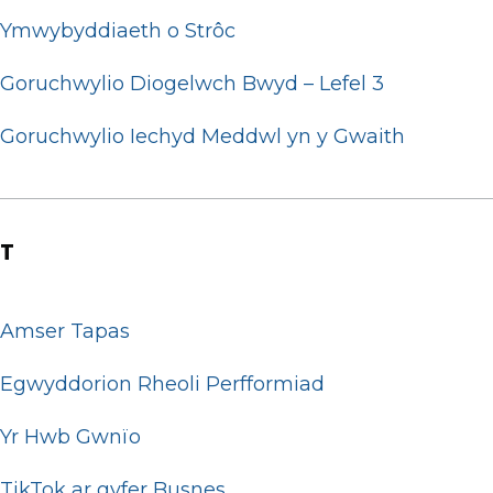
Ymwybyddiaeth o Strôc
Goruchwylio Diogelwch Bwyd – Lefel 3
Goruchwylio Iechyd Meddwl yn y Gwaith
T
Amser Tapas
Egwyddorion Rheoli Perfformiad
Yr Hwb Gwnïo
TikTok ar gyfer Busnes