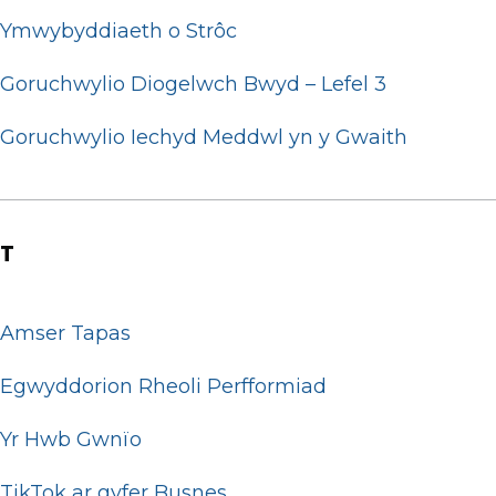
Ymwybyddiaeth o Strôc
Goruchwylio Diogelwch Bwyd – Lefel 3
Goruchwylio Iechyd Meddwl yn y Gwaith
T
Amser Tapas
Egwyddorion Rheoli Perfformiad
Yr Hwb Gwnïo
TikTok ar gyfer Busnes