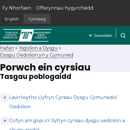
Fy Nhorfaen
Offerynnau hygyrchedd
(yn agor mewn tab newydd)
English
Cymraeg
Dewislen
Agor 
Hafan
Ysgolion a Dysgu
Dysgu Oedolion yn y Gymuned
Porwch ein cyrsiau
Tasgau poblogaidd
(yn agor mewn tab newydd)
Lawrlwytho Llyfryn Cyrsiau Dysgu Cymunedol
Oedolion
(yn agor mewn tab newydd)
Gofyn am gopi o'r llyfryn cyrsiau dysgu oedolion a
chymunedol