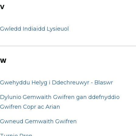
V
Gwledd Indiaidd Lysieuol
W
Gwehyddu Helyg i Ddechreuwyr - Blaswr
Dylunio Gemwaith Gwifren gan ddefnyddio
Gwifren Copr ac Arian
Gwneud Gemwaith Gwifren