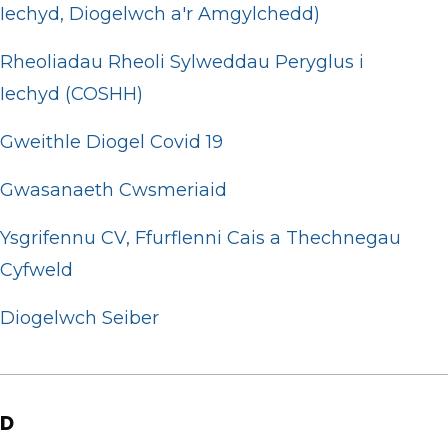
Iechyd, Diogelwch a'r Amgylchedd)
Rheoliadau Rheoli Sylweddau Peryglus i
Iechyd (COSHH)
Gweithle Diogel Covid 19
Gwasanaeth Cwsmeriaid
Ysgrifennu CV, Ffurflenni Cais a Thechnegau
Cyfweld
Diogelwch Seiber
D