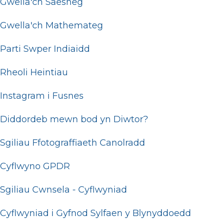
Gwella'ch Saesneg
Gwella'ch Mathemateg
Parti Swper Indiaidd
Rheoli Heintiau
Instagram i Fusnes
Diddordeb mewn bod yn Diwtor?
Sgiliau Ffotograffiaeth Canolradd
Cyflwyno GPDR
Sgiliau Cwnsela - Cyflwyniad
Cyflwyniad i Gyfnod Sylfaen y Blynyddoedd