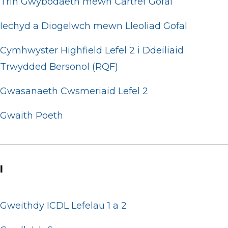
Trin Gwybodaeth mewn Cartref Gofal
Iechyd a Diogelwch mewn Lleoliad Gofal
Cymhwyster Highfield Lefel 2 i Ddeiliaid
Trwydded Bersonol (RQF)
Gwasanaeth Cwsmeriaid Lefel 2
Gwaith Poeth
I
Gweithdy ICDL Lefelau 1 a 2