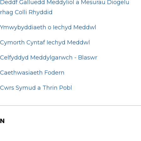
Deddf Galluedd Meddyliol a Mesurau Diogelu
rhag Colli Rhyddid
Ymwybyddiaeth o Iechyd Meddwl
Cymorth Cyntaf Iechyd Meddwl
Celfyddyd Meddylgarwch - Blaswr
Caethwasiaeth Fodern
Cwrs Symud a Thrin Pobl
N