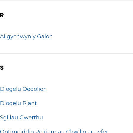
R
Ailgychwyn y Galon
S
Diogelu Oedolion
Diogelu Plant
Sgiliau Gwerthu
Optimeiddio Peiriannau Chwilio ar gyfer