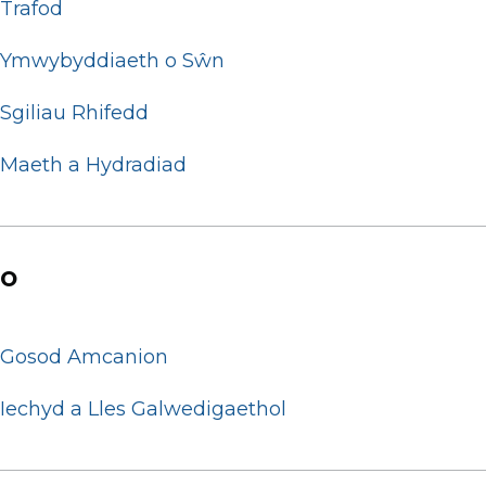
Trafod
Ymwybyddiaeth o Sŵn
Sgiliau Rhifedd
Maeth a Hydradiad
O
Gosod Amcanion
Iechyd a Lles Galwedigaethol