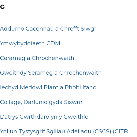
C
Addurno Cacennau a Chrefft Siwgr
Ymwybyddiaeth CDM
Cerameg a Chrochenwaith
Gweithdy Serameg a Chrochenwaith
Iechyd Meddwl Plant a Phobl Ifanc
Collage, Darlunio gyda Siswrn
Datrys Gwrthdaro yn y Gweithle
Ynllun Tystysgrif Sgiliau Adeiladu (CSCS) (CITB