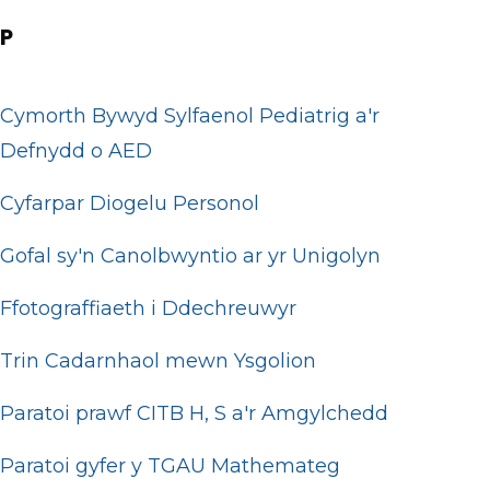
P
Cymorth Bywyd Sylfaenol Pediatrig a'r
Defnydd o AED
Cyfarpar Diogelu Personol
Gofal sy'n Canolbwyntio ar yr Unigolyn
Ffotograffiaeth i Ddechreuwyr
Trin Cadarnhaol mewn Ysgolion
Paratoi prawf CITB H, S a'r Amgylchedd
Paratoi gyfer y TGAU Mathemateg