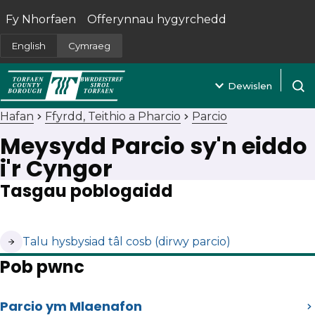
Fy Nhorfaen
Offerynnau hygyrchedd
(yn agor mewn tab newydd)
English
Cymraeg
Dewislen
Agor 
Hafan
Ffyrdd, Teithio a Pharcio
Parcio
Meysydd Parcio sy'n eiddo
i'r Cyngor
Tasgau poblogaidd
(yn agor mewn tab newydd)
Talu hysbysiad tâl cosb (dirwy parcio)
Pob pwnc
Parcio ym Mlaenafon