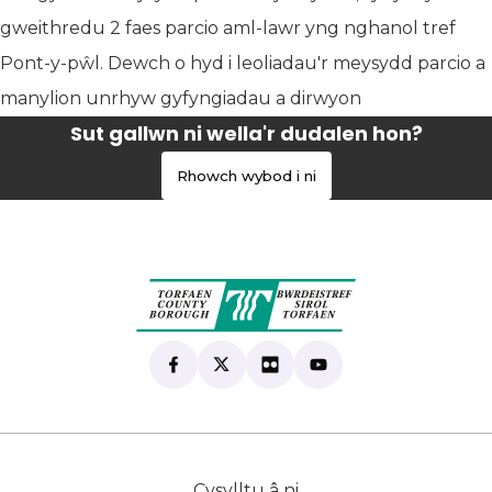
gweithredu 2 faes parcio aml-lawr yng nghanol tref
Pont-y-pŵl. Dewch o hyd i leoliadau'r meysydd parcio a
manylion unrhyw gyfyngiadau a dirwyon
Sut gallwn ni wella'r dudalen hon?
Rhowch wybod i ni
Find us on Facebook
(yn agor mewn tab newydd)
Follow us on X
(yn agor mewn tab newydd)
View our Flickr
(yn agor mewn tab newyd
Subscribe to our Yo
(yn agor mewn tab 
Cysylltu â ni
(yn agor mewn tab n