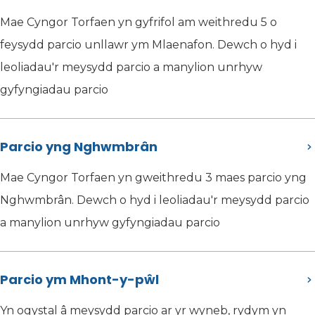
Mae Cyngor Torfaen yn gyfrifol am weithredu 5 o
feysydd parcio unllawr ym Mlaenafon. Dewch o hyd i
leoliadau'r meysydd parcio a manylion unrhyw
gyfyngiadau parcio
Parcio yng Nghwmbrân
Mae Cyngor Torfaen yn gweithredu 3 maes parcio yng
Nghwmbrân. Dewch o hyd i leoliadau'r meysydd parcio
a manylion unrhyw gyfyngiadau parcio
Parcio ym Mhont-y-pŵl
Yn ogystal â meysydd parcio ar yr wyneb, rydym yn